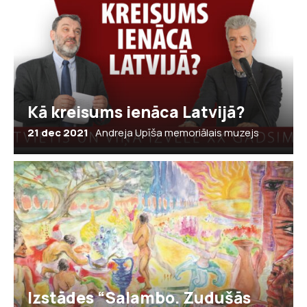
Kā kreisums ienāca Latvijā?
21 dec 2021
Andreja Upīša memoriālais muzejs
Izstādes “Salambo. Zudušās