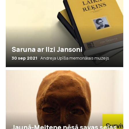
Saruna ar Ilzi Jansoni
30 sep 2021
Andreja Upīša memoriālais muzejs
Jaunā-Meitene nēsā savas sejas