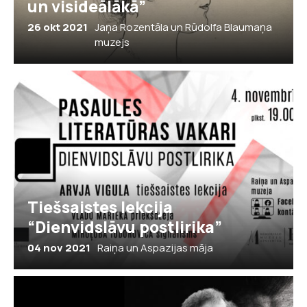
un visideālākā”
26 okt 2021
Jaņa Rozentāla un Rūdolfa Blaumaņa
muzejs
Tiešsaistes lekcija
“Dienvidslāvu postlirika”
04 nov 2021
Raiņa un Aspazijas māja