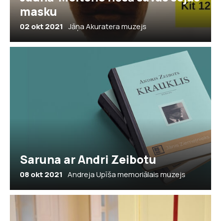
masku
02 okt 2021
Jāņa Akuratera muzejs
Saruna ar Andri Zeibotu
08 okt 2021
Andreja Upīša memoriālais muzejs