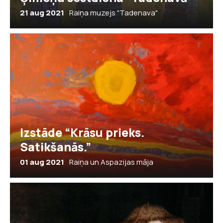
21 aug 2021
Raiņa muzejs "Tadenava"
Izstāde “Krāsu prieks.
Satikšanās.”
01 aug 2021
Raiņa un Aspazijas māja