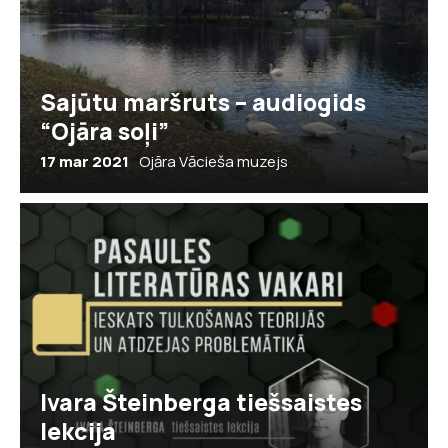
Sajūtu maršruts – audiogids
“Ojāra soļi”
17 mar 2021
Ojāra Vācieša muzejs
Ivara Šteinberga tiešsaistes
lekcija