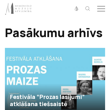
Fonta izmērs
Pasākumu arhīvs
100%
125%
150%
Kontrasts
Festivāla “Prozas lasījumi”
atklāšana tiešsaistē