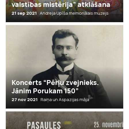
valstības mistērija” atklāšana
21 sep 2021
Andreja Upīša memoriālais muzejs
Koncerts “Pērļu zvejnieks.
Jānim Porukam 150”
27 nov 2021
Raiņa un Aspazijas māja