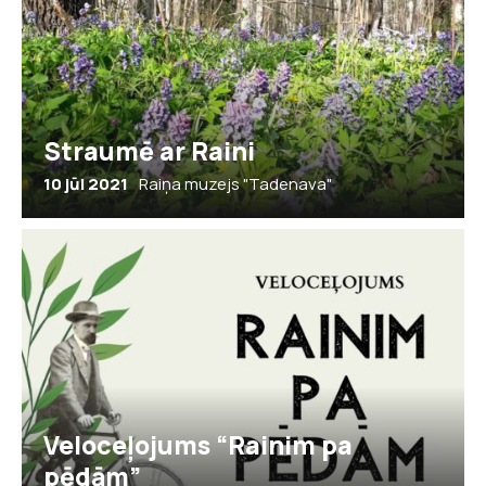
Straumē ar Raini
10 jūl 2021
Raiņa muzejs "Tadenava"
Veloceļojums “Rainim pa
pēdām”