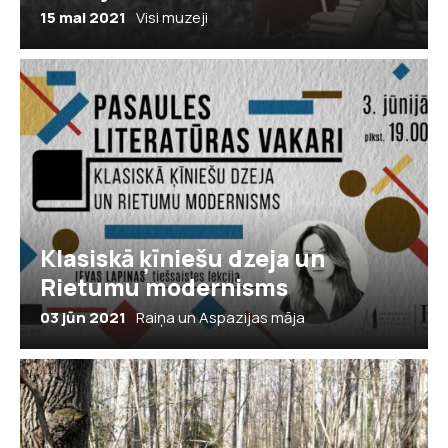
15 mai 2021
Visi muzeji
Klasiskā ķīniešu dzeja un
Rietumu modernisms
03 jūn 2021
Raiņa un Aspazijas māja