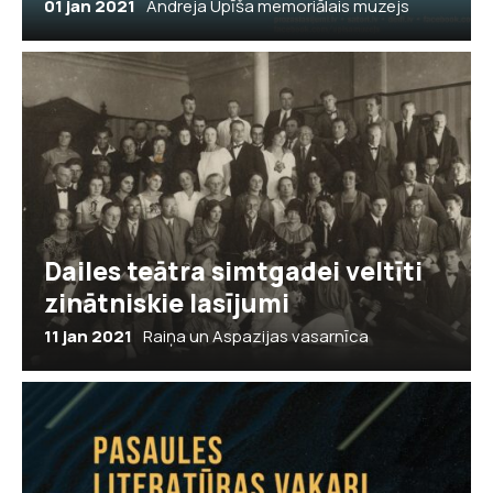
01 jan 2021
Andreja Upīša memoriālais muzejs
Dailes teātra simtgadei veltīti
zinātniskie lasījumi
11 jan 2021
Raiņa un Aspazijas vasarnīca