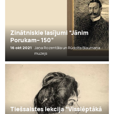
Zinātniskie lasījumi “Jānim
Porukam– 150”
16 okt 2021
Jaņa Rozentāla un Rūdolfa Blaumaņa
muzejs
Tiešsaistes lekcija “Visslēptākā