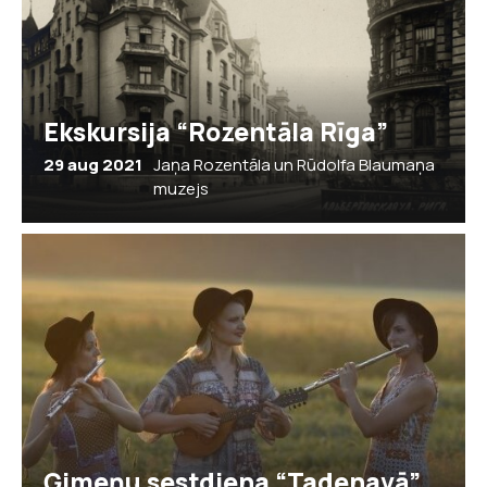
Ekskursija “Rozentāla Rīga”
29 aug 2021
Jaņa Rozentāla un Rūdolfa Blaumaņa
muzejs
Ģimeņu sestdiena “Tadenavā”