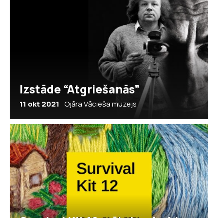
Izstāde “Atgriešanās”
11 okt 2021
Ojāra Vācieša muzejs