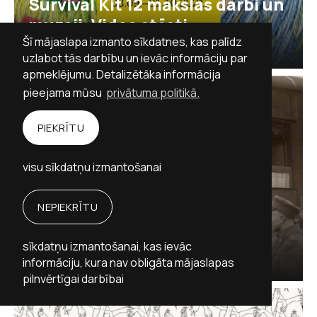
Survival Kit 12 mākslas darbi un
muzeji. Video stāsti
Šī mājaslapa izmanto sīkdatnes, kas palīdz
03 sep 2021
Andreja Upīša memoriālais muzejs
uzlabot tās darbību un ievāc informāciju par
apmeklējumu. Detalizētāka informācija
pieejama mūsu
privātuma politikā.
PIEKRĪTU
visu sīkdatņu izmantošanai
NEPIEKRĪTU
Digitālā izstāde “Rainis un
vilcieni”
sīkdatņu izmantošanai, kas ievāc
25 okt 2021
Raiņa un Aspazijas vasarnīca
informāciju, kura nav obligāta mājaslapas
pilnvērtīgai darbībai