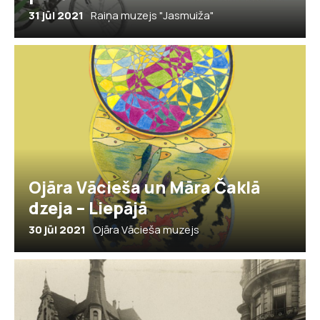
31 jūl 2021
Raiņa muzejs "Jasmuiža"
Ojāra Vācieša un Māra Čaklā
dzeja – Liepājā
30 jūl 2021
Ojāra Vācieša muzejs