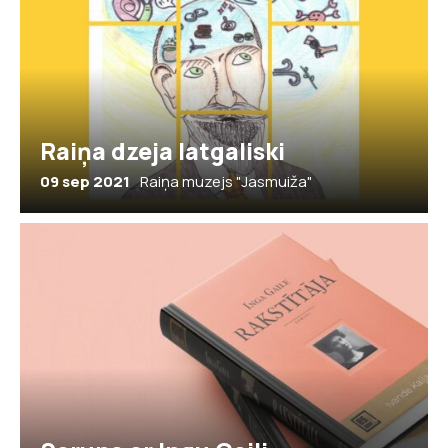
Raiņa dzeja latgaliski
09 sep 2021
Raiņa muzejs "Jasmuiža"