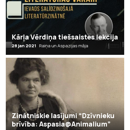
Kārļa Vērdiņa tiešsaistes lekcija
28 jan 2021
Raiņa un Aspazijas māja
Zinātniskie lasījumi “Dzīvnieku
brīvība: Aspasia@Animalium”