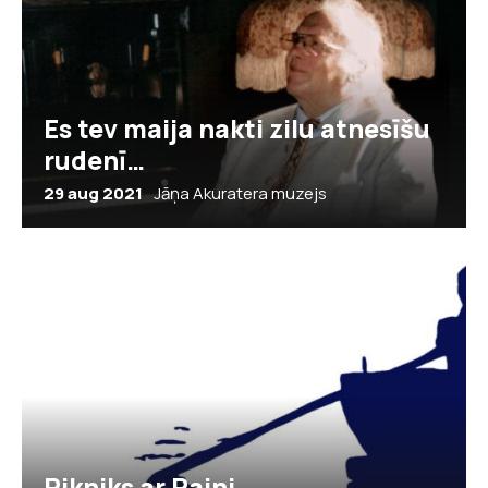
Es tev maija nakti zilu atnesīšu
rudenī…
29 aug 2021
Jāņa Akuratera muzejs
Pikniks ar Raini