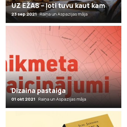
UZ EŽAS – ļoti tuvu kaut kam
23 sep 2021
Raiņa un Aspazijas māja
Dizaina pastaiga
01 okt 2021
Raiņa un Aspazijas māja