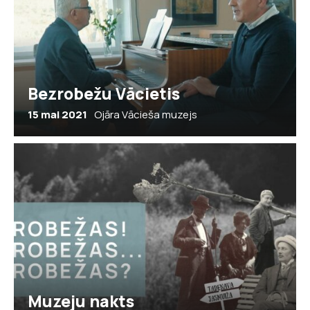
Bezrobežu Vācietis
15 mai 2021
Ojāra Vācieša muzejs
Muzeju nakts