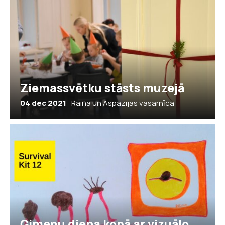
Ziemassvētku stāsts muzejā
04 dec 2021
Raiņa un Aspazijas vasarnīca
Ģimeņu diena kopā ar vizuālo