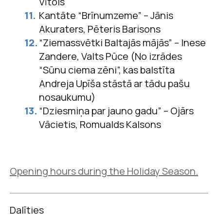
Vītols
Kantāte “Brīnumzeme” – Jānis
Akuraters, Pēteris Barisons
“Ziemassvētki Baltajās mājās” – Inese
Zandere, Valts Pūce (No izrādes
“Sūnu ciema zēni”, kas balstīta
Andreja Upīša stāstā ar tādu pašu
nosaukumu)
“Dziesmiņa par jauno gadu” – Ojārs
Vācietis, Romualds Kalsons
Opening hours during the Holiday Season.
Dalīties