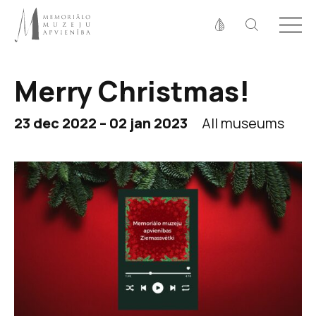
Fonta izmērs
100%
125%
150%
Merry Christmas!
Kontrasts
23 dec 2022 – 02 jan 2023
All museums