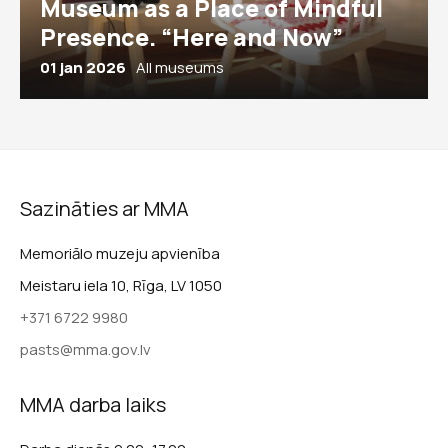
Museum as a Place of Mindful
Presence. “Here and Now”
01 jan 2026
All museums
Sazināties ar MMA
Memoriālo muzeju apvienība
Meistaru iela 10, Rīga, LV 1050
+371 6722 9980
pasts@mma.gov.lv
MMA darba laiks