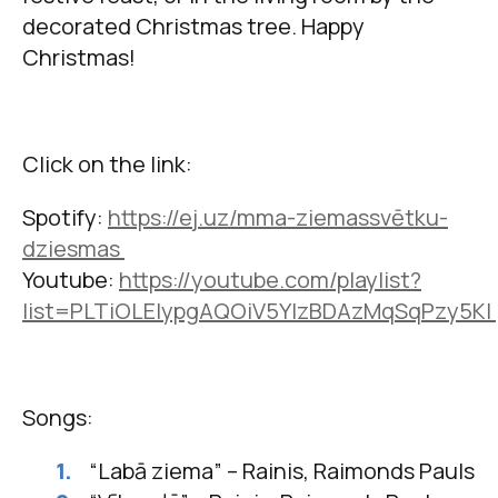
decorated Christmas tree. Happy
Christmas!
Click on the link:
Spotify:
https://ej.uz/mma-ziemassvētku-
dziesmas
Youtube:
https://youtube.com/playlist?
list=PLTiOLEIypgAQOiV5YIzBDAzMqSqPzy5KI
Songs:
“Labā ziema” – Rainis, Raimonds Pauls