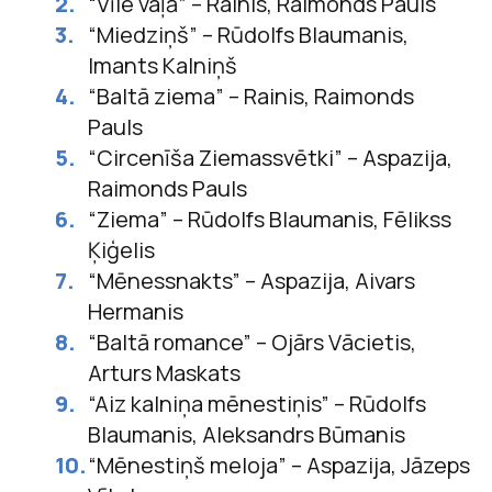
“Vīle vaļā” – Rainis, Raimonds Pauls
“Miedziņš” – Rūdolfs Blaumanis,
Imants Kalniņš
“Baltā ziema” – Rainis, Raimonds
Pauls
“Circenīša Ziemassvētki” – Aspazija,
Raimonds Pauls
“Ziema” – Rūdolfs Blaumanis, Fēlikss
Ķiģelis
“Mēnessnakts” – Aspazija, Aivars
Hermanis
“Baltā romance” – Ojārs Vācietis,
Arturs Maskats
“Aiz kalniņa mēnestiņis” – Rūdolfs
Blaumanis, Aleksandrs Būmanis
“Mēnestiņš meloja” – Aspazija, Jāzeps