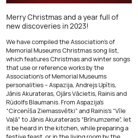
Merry Christmas and a year full of
new discoveries in 2023!
We have compiled the Association’s of
Memorial Museums Christmas song list,
which features Christmas and winter songs
that use or reference works by the
Association’s of Memorial Museums
personalities – Aspazija, Andrejs Upītis,
Jānis Akurateras, Ojārs Vācietis, Rainis and
Rūdolfs Blaumanis. From Aspazija’s
“Circenīša Ziemassvētki” and Rainis’s “Vīle
Vaļā” to Jānis Akurateras’s “Brīnumzeme”, let
it be heard in the kitchen, while preparing a
festive feast, or in the living room by the