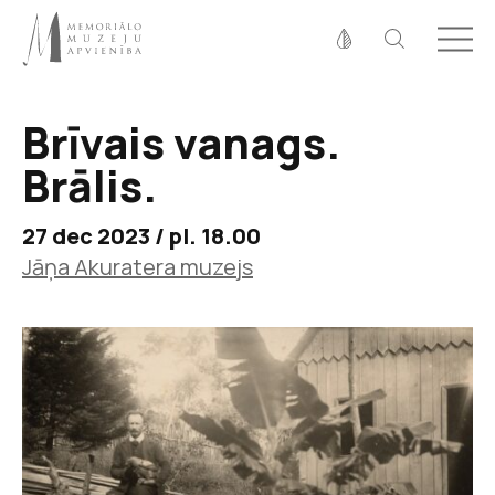
Fonta izmērs
100%
125%
150%
Brīvais vanags.
Kontrasts
Brālis.
27 dec 2023 / pl. 18.00
Jāņa Akuratera muzejs