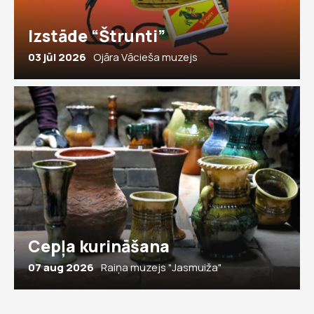
Izstāde “Štrunti”
03 jūl 2026
Ojāra Vācieša muzejs
Cepļa kurināšana
07 aug 2026
Raiņa muzejs "Jasmuiža"