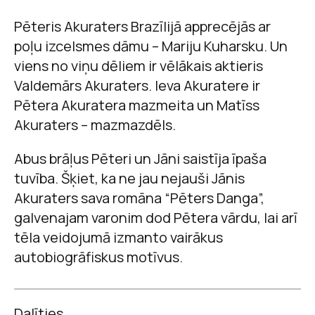
Pēteris Akuraters Brazīlijā apprecējās ar
poļu izcelsmes dāmu – Mariju Kuharsku. Un
viens no viņu dēliem ir vēlākais aktieris
Valdemārs Akuraters. Ieva Akuratere ir
Pētera Akuratera mazmeita un Matīss
Akuraters – mazmazdēls.
Abus brāļus Pēteri un Jāni saistīja īpaša
tuvība. Šķiet, ka ne jau nejauši Jānis
Akuraters sava romāna “Pēters Danga”,
galvenajam varonim dod Pētera vārdu, lai arī
tēla veidojumā izmanto vairākus
autobiogrāfiskus motīvus.
Dalīties