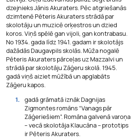
dzejnieks Jānis Akuraters. Pēc atgriešanās
dzimtenē Pēteris Akuraters strādā par
skolotāju un muzicē orķestros un dzied
koros. Viņš spēlē gan vijoli, gan kontrabasu.
No 1934. gada līdz 1941. gadam ir skolotājs
dažādās Daugavpils skolās. Mūža nogalē
Pēteris Akuraters pārceļas uz Mazzalvi un
strādā par skolotāju Zāģeru skolā. 1945.
gadā viņš aiziet mūžībā un apglabāts
Zāģeru kapos.
gadā grāmatā iznāk Dagnijas
Zigmontes romāns “Vanags pār
Zāģeriešiem”. Romāna galvenā varoņa
– vecā skolotāja Klaucāna – prototips
ir Pēteris Akuraters.