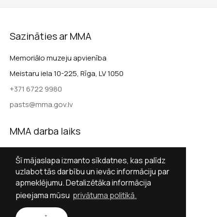
Sazināties ar MMA
Memoriālo muzeju apvienība
Meistaru iela 10-225, Rīga, LV 1050
+371 6722 9980
pasts@mma.gov.lv
MMA darba laiks
Darba dienās 9.00–17.00
Šī mājaslapa izmanto sīkdatnes, kas palīdz
Sestdienās slēgts
uzlabot tās darbību un ievāc informāciju par
apmeklējumu. Detalizētāka informācija
Svētdienās slēgts
pieejama mūsu
privātuma politikā.
Sekot MMA