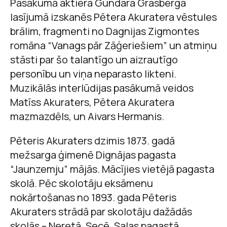
Pasākumā aktiera Gundara Grasberga
lasījumā izskanēs Pētera Akuratera vēstules
brālim, fragmenti no Dagnijas Zigmontes
romāna “Vanags pār Zāģeriešiem” un atmiņu
stāsti par šo talantīgo un aizrautīgo
personību un viņa neparasto likteni.
Muzikālās interlūdijas pasākumā veidos
Matīss Akuraters, Pētera Akuratera
mazmazdēls, un Aivars Hermanis.
Pēteris Akuraters dzimis 1873. gadā
mežsarga ģimenē Dignājas pagasta
“Jaunzemju” mājās. Mācījies vietējā pagasta
skolā. Pēc skolotāju eksāmenu
nokārtošanas no 1893. gada Pēteris
Akuraters strādā par skolotāju dažādās
skolās – Neretā, Secē, Salas pagastā,