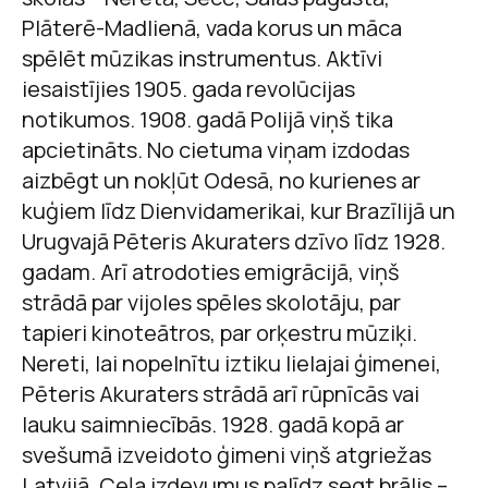
Plāterē-Madlienā, vada korus un māca
spēlēt mūzikas instrumentus. Aktīvi
iesaistījies 1905. gada revolūcijas
notikumos. 1908. gadā Polijā viņš tika
apcietināts. No cietuma viņam izdodas
aizbēgt un nokļūt Odesā, no kurienes ar
kuģiem līdz Dienvidamerikai, kur Brazīlijā un
Urugvajā Pēteris Akuraters dzīvo līdz 1928.
gadam. Arī atrodoties emigrācijā, viņš
strādā par vijoles spēles skolotāju, par
tapieri kinoteātros, par orķestru mūziķi.
Nereti, lai nopelnītu iztiku lielajai ģimenei,
Pēteris Akuraters strādā arī rūpnīcās vai
lauku saimniecībās. 1928. gadā kopā ar
svešumā izveidoto ģimeni viņš atgriežas
Latvijā. Ceļa izdevumus palīdz segt brālis –