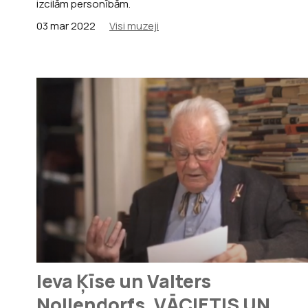
izcilām personībām.
03 mar 2022
Visi muzeji
Ieva Ķīse un Valters
Nollendorfs. VĀCIETIS UN