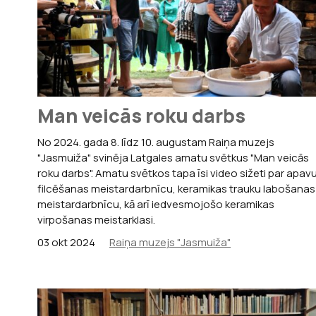
M
Man veicās roku darbs
No 2024. gada 8. līdz 10. augustam Raiņa muzejs
"Jasmuiža" svinēja Latgales amatu svētkus "Man veicās
roku darbs". Amatu svētkos tapa īsi video sižeti par apav
filcēšanas meistardarbnīcu, keramikas trauku labošanas
meistardarbnīcu, kā arī iedvesmojošo keramikas
virpošanas meistarklasi.
03 okt 2024
Raiņa muzejs "Jasmuiža"