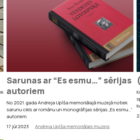
Sarunas ar “Es esmu…” sērijas
autoriem
ek
K
s
No 2021. gada Andreja Upīša memoriālajā muzejā notiek
k
sarunu cikls ar romānu un monogrāfijas sērijas „Es esmu...”
2
autoriem.
17 jūl 2023
Andreja Upīša memoriālais muzejs