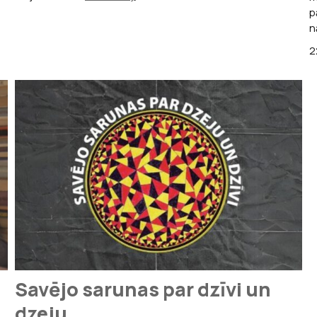
p
n
2
Savējo sarunas par dzīvi un
dzeju