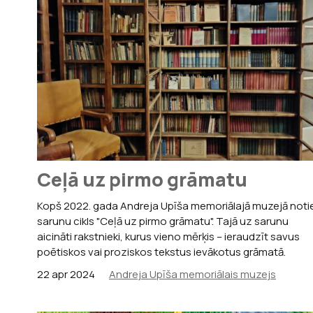
Ceļā uz pirmo grāmatu
Kopš 2022. gada Andreja Upīša memoriālajā muzejā noti
sarunu cikls "Ceļā uz pirmo grāmatu". Tajā uz sarunu
aicināti rakstnieki, kurus vieno mērķis – ieraudzīt savus
poētiskos vai proziskos tekstus ievākotus grāmatā.
22 apr 2024
Andreja Upīša memoriālais muzejs