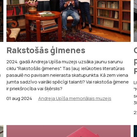
Sarunas
Raiņa un Aspazij
Jaņa Rozentāla 
Andrejs Upīts
Viegli lasīt
Andreja Upīša me
Ojārs Vācietis
ācību materiā
Andreja Upīša me
Rakstošās ģimenes
Ojāra Vācieša mu
2024. gadā Andreja Upīša muzejs uzsāka jaunu sarunu
ciklu "Rakstošās ģimenes". Tas ļauj ielūkoties literatūras
u
pasaulē no pavisam neierasta skatupunkta. Kā zem viena
jumta sadzīvo vairāki spēcīgi talanti? Vai rakstoša ģimene
L
ir priekšrocība vai šķērslis?
"
s
01 aug 2024
Andreja Upīša memoriālais muzejs
3
2