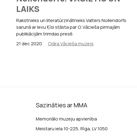
LAIKS
Rakstnieks un literatūrzinātnieks Valters Nollendorfs
sarunā ar Ievu Ķīsi stāsta par O. Vācieša pirmajām
publikācijām trimdas presē.
21 dec 2020
Ojāra Vācieša muzejs
Sazināties ar MMA
Memoriālo muzeju apvienība
Meistaru iela 10-225, Rīga, LV 1050