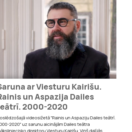
Saruna ar Viesturu Kairišu.
Rainis un Aspazija Dailes
teātrī. 2000-2020
oslēdzošajā videosižetā "Rainis un Aspaziju Dailes teātrī.
000-2020" uz sarunu aicinājām Dailes teātra
āksliniecisko direktoru Viesturu Kairišu. Viņš dalījās