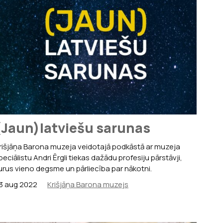
(Jaun)latviešu sarunas
rišjāņa Barona muzeja veidotajā podkāstā ar muzeja
peciālistu Andri Ērgli tiekas dažādu profesiju pārstāvji,
urus vieno degsme un pārliecība par nākotni.
3 aug 2022
Krišjāņa Barona muzejs