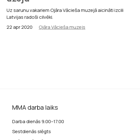
Uz sarunu vakariem Ojāra Vācieša muzejā aicināti izcili
Latvijas radoši cilvēki.
22 apr 2020
Ojāra Vācieša muzejs
MMA darba laiks
Darba dienās 9.00–17.00
Sestdienās slēgts