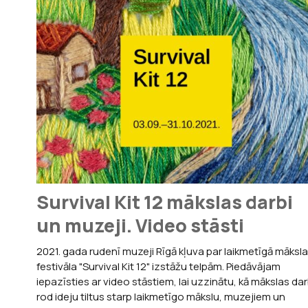
Survival Kit 12 mākslas darbi
un muzeji. Video stāsti
2021. gada rudenī muzeji Rīgā kļuva par laikmetīgā māksl
festivāla "Survival Kit 12" izstāžu telpām. Piedāvājam
iepazīsties ar video stāstiem, lai uzzinātu, kā mākslas dar
rod ideju tiltus starp laikmetīgo mākslu, muzejiem un