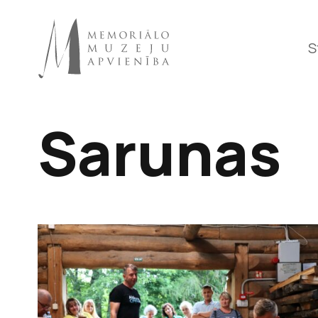
S
Sarunas
Raiņa 