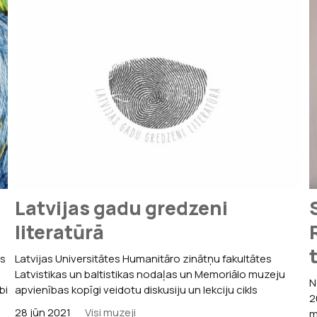
Latvijas gadu gredzeni
literatūrā
as
Latvijas Universitātes Humanitāro zinātņu fakultātes
Latvistikas un baltistikas nodaļas un Memoriālo muzeju
N
bi
apvienības kopīgi veidotu diskusiju un lekciju cikls
2
28 jūn 2021
Visi muzeji
m