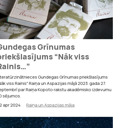
as muzejs Šveicē
un Rūdolfa Blaumaņa muzejs
moriālais muzejs
li
moriālā māja
Gundegas Grīnumas
zejs
priekšlasījums “Nāk viss
Rainis…”
iteratūrzinātnieces Gundegas Grīnumas priekšlasījums
Nāk viss Rainis" Raiņa un Aspazijas mājā 2023. gada 27.
eptembrī par Raiņa Kopoto rakstu akadēmisko izdevumu
0 sējumos.
2 apr 2024
Raiņa un Aspazijas māja