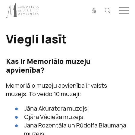
Fonta izmērs
100%
125%
150%
Viegli lasīt
Kontrasts
Kas ir Memoriālo muzeju
apvienība?
Memoriālo muzeju apvienība ir valsts
muzejs. To veido 10 muzeji:
Jāņa Akuratera muzejs;
Ojāra Vācieša muzejs;
Jaņa Rozentāla un Rūdolfa Blaumaņa
muzejs;