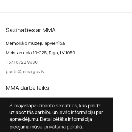
Sazināties ar MMA
Memoriālo muzeju apvienība
Meistaru iela 10-225, Rīga, LV 1050
+371 6722 9980
pasts@mma.gov.lv
MMA darba laiks
Darba dienās 9.00–17.00
Šī mājaslapa izmanto sīkdatnes, kas palīdz
Sestdienās slēgts
uzlabot tās darbību un ievāc informāciju par
apmeklējumu. Detalizētāka informācija
Svētdienās slēgts
pieejama mūsu
privātuma politikā.