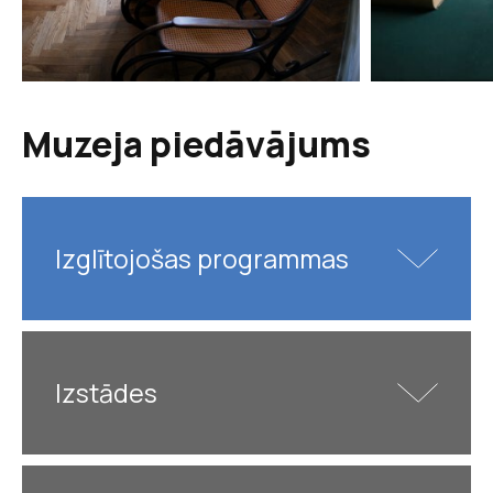
Muzeja piedāvājums
Izglītojošas programmas
Krišjānis Barons
Izstādes
un Latvijas
kultūras kanons