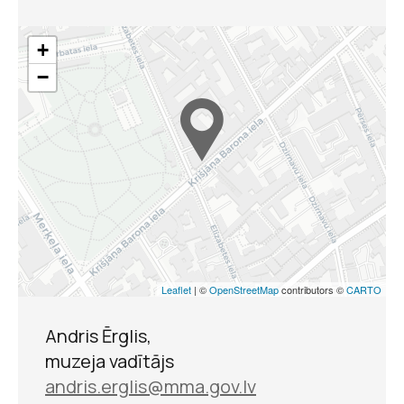
+
−
Krišjāņa Barona muzejs
Dainu kārtošana
Leaflet
| ©
OpenStreetMap
contributors ©
CARTO
Andris Ērglis,
muzeja vadītājs
andris.erglis@mma.gov.lv
Krišjāņa Barona muzejs