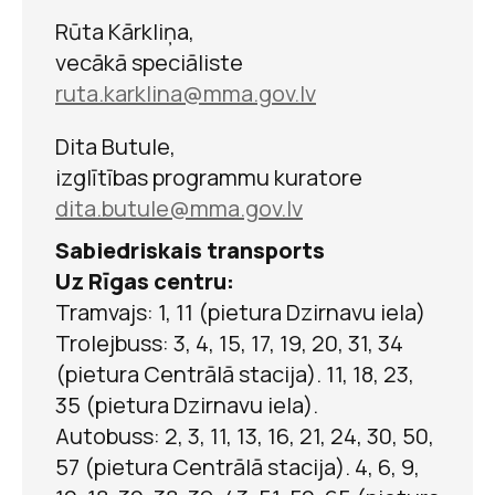
Rūta Kārkliņa,
vecākā speciāliste
K. Barona
ruta.karklina@mma.gov.lv
dzimtas koks.
Ievērojamas
Dita Butule,
izglītības programmu kuratore
personības
dita.butule@
mma.gov.lv
dzimtā
Sabiedriskais transports
Uz Rīgas centru:
Tramvajs: 1, 11 (pietura Dzirnavu iela)
Krišjāņa Barona muzejs
Trolejbuss: 3, 4, 15, 17, 19, 20, 31, 34
(pietura Centrālā stacija).
11, 18, 23,
Gadskārtas latviešu
35 (pietura Dzirnavu iela).
Autobuss: 2, 3, 11, 13, 16, 21, 24, 30, 50,
tautas tradīcijās
57 (pietura Centrālā stacija). 4, 6, 9,