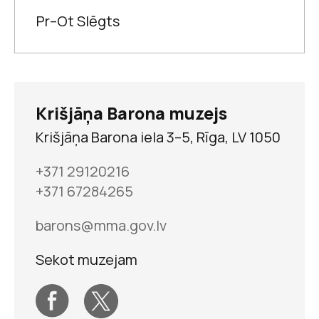
Pr–Ot Slēgts
Dzimtas pūralāde
Krišjāņa Barona muzejs
Krišjāņa Barona iela 3–5, Rīga, LV 1050
+371 29120216
+371 67284265
Krišjāņa Barona muzejs
Sveicinu tevi uz
barons@mma.gov.lv
Ziemassvētkiem!
Ko māte stāstījusi
Sekot muzejam