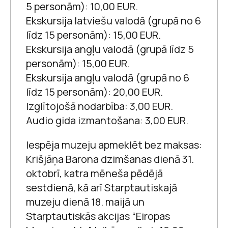
5 personām): 10,00 EUR.
Ekskursija latviešu valodā (grupā no 6
Dainu vārdnīca
Krišjānim Baronam pa
līdz 15 personām): 15,00 EUR.
pēdām
Ekskursija angļu valodā (grupā līdz 5
personām): 15,00 EUR.
22 apr 2026 –
30 dec 2026
Personības klausās
Ekskursija angļu valodā (grupā no 6
Krišjāņa Barona muzejs
līdz 15 personām): 20,00 EUR.
Izglītojošā nodarbība: 3,00 EUR.
Audio gida izmantošana: 3,00 EUR.
Iespēja muzeju apmeklēt bez maksas:
Krišjāņa Barona muzejs
Krišjāņa Barona dzimšanas dienā 31.
oktobrī, katra mēneša pēdējā
Jaunlatviešu
sestdienā, kā arī Starptautiskajā
idejas šodien.
muzeju dienā 18. maijā un
Centieni,
Starptautiskās akcijas “Eiropas