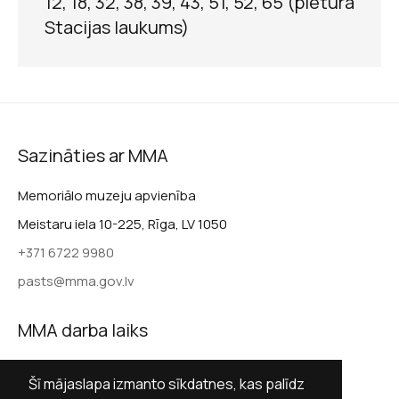
12, 18, 32, 38, 39, 43, 51, 52, 65 (pietura
Stacijas laukums)
Krišjāņa Barona muzejs
Sazināties ar MMA
Zvēri latviešu folklorā
Memoriālo muzeju apvienība
un Raiņa dzejā
Meistaru iela 10-225, Rīga, LV 1050
+371 6722 9980
pasts@mma.gov.lv
MMA darba laiks
Darba dienās 9.00–17.00
Šī mājaslapa izmanto sīkdatnes, kas palīdz
Krišjāņa Barona muzejs
Sestdienās slēgts