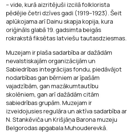
– vide, kurā aizritējuši izcilā folklorista
pēdējie četri dzīves gadi (1919–1923). Šeit
aplūkojama arī Dainu skapja kopija, kura
oriģināls glabā 19. gadsimta beigās
rokrakstā fiksētas latviešu tautasdziesmas.
Muzejam ir plaša sadarbība ar dažādām
nevalstiskajām organizācijām un
Sabiedrības integrācijas fondu, piedāvājot
nodarbības gan bērniem ar īpašām
vajadzībām, gan mazākumtautību
skolēniem, gan arī dažādām citām
sabiedrības grupām. Muzejam ir
izveidojusies regulāra un aktīva sadarbība ar
N. Stankēviča un Krišjāņa Barona muzeju
Belgorodas apgabala Muhouderevkā.