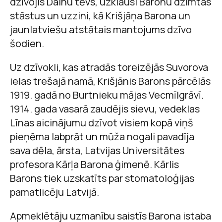
dzīvojis Dainu tēvs, uzklausi Baronu dzimtas
stāstus un uzzini, kā Krišjāņa Barona un
jaunlatviešu atstātais mantojums dzīvo
šodien.
Uz dzīvokli, kas atradās toreizējās Suvorova
ielas trešajā namā, Krišjānis Barons pārcēlās
1919. gadā no Burtnieku mājas Vecmīlgrāvī.
1914. gada vasarā zaudējis sievu, vedeklas
Līnas aicinājumu dzīvot visiem kopā viņš
pieņēma labprāt un mūža nogali pavadīja
sava dēla, ārsta, Latvijas Universitātes
profesora Kārļa Barona ģimenē. Kārlis
Barons tiek uzskatīts par stomatoloģijas
pamatlicēju Latvijā.
Apmeklētāju uzmanību saistīs Barona istaba