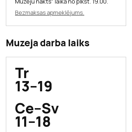
Muzeju nakts” laikā no plkst. 19.00.
veikums,
personības
Bezmaksas apmeklējums.
Muzeja darba laiks
Krišjāņa Barona muzejs
Mūsu Tēvzemes
Tr
Dari pats!
aprakstīšana
13–19
Ce–Sv
11–18
Krišjāņa Barona muzejs