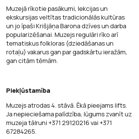
Muzejā rīkotie pasākumi, lekcijas un
ekskursijas veltītas tradicionālās kultūras
un jo īpaši Krišjāņa Barona dzīves un darba
popularizēšanai. Muzejs regulāri rīko arī
tematiskus folkloras (dziedāšanas un
rotaļu) vakarus gan par gadskārtu ieražām,
gan citām tēmām.
Piekļūstamība
Muzejs atrodas 4. stāvā. Ēkā pieejams lifts.
Ja nepieciešama palīdzība, lūgums zvanīt uz
muzeja tālruni +371 29120216 vai +371
67284265.