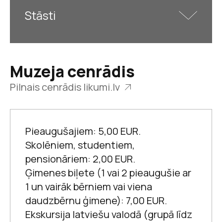
Stāsti
Krišjāņa Barona muzejs
Muzeja cenrādis
Pilnais cenrādis likumi.lv
Kā Barons pie
uzvārda ticis
Pieaugušajiem: 5,00 EUR.
Skolēniem, studentiem,
pensionāriem: 2,00 EUR.
Ģimenes biļete (1 vai 2 pieaugušie ar
1 un vairāk bērniem vai viena
daudzbērnu ģimene): 7,00 EUR.
Ekskursija latviešu valodā (grupā līdz
Krišjāņa Barona muzejs