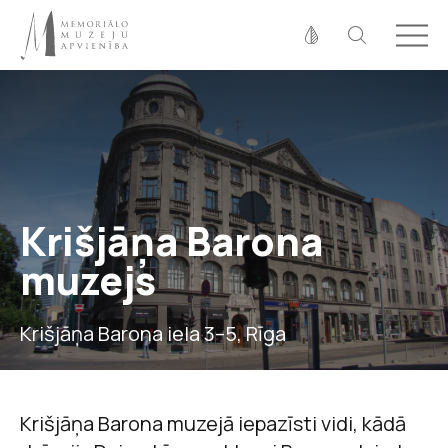
Fonta izmērs
100%
125%
150%
Kontrasts
Krišjāņa Barona
muzejs
Krišjāņa Barona iela 3–5, Rīga
Krišjāņa Barona muzejā iepazīsti vidi, kādā