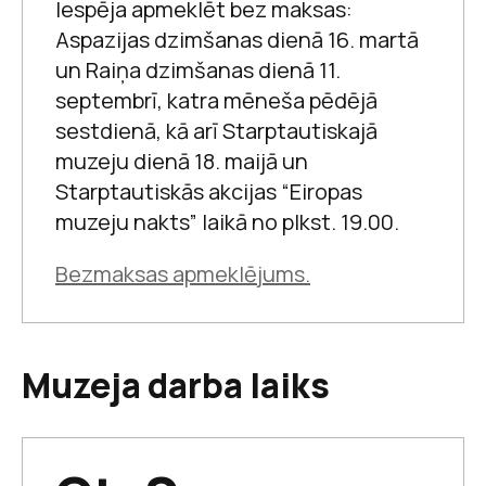
Iespēja apmeklēt bez maksas:
Aspazijas dzimšanas dienā 16. martā
un Raiņa dzimšanas dienā 11.
septembrī, katra mēneša pēdējā
Raiņa un Aspazijas māja
sestdienā, kā arī Starptautiskajā
muzeju dienā 18. maijā un
Starptautiskās akcijas “Eiropas
Jaunie pētnieki
muzeju nakts” laikā no plkst. 19.00.
Bezmaksas apmeklējums.
Aspazijas atklātnes
Muzeja darba laiks
Raiņa un Aspazijas māja
Tā latvju tauta, kura