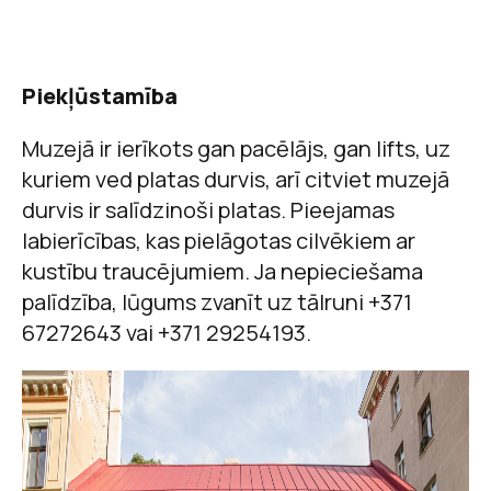
Piekļūstamība
Muzejā ir ierīkots gan pacēlājs, gan lifts, uz
kuriem ved platas durvis, arī citviet muzejā
durvis ir salīdzinoši platas. Pieejamas
labierīcības, kas pielāgotas cilvēkiem ar
kustību traucējumiem. Ja nepieciešama
palīdzība, lūgums zvanīt uz tālruni +371
67272643 vai +371 29254193.