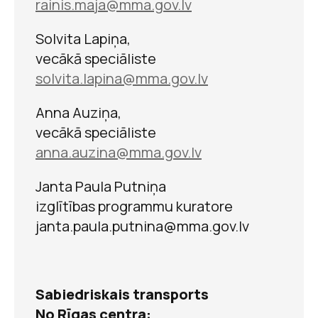
rainis.maja@mma.gov.lv
Solvita Lapiņa,
vecākā speciāliste
solvita.lapina@mma.gov.lv
Anna Auziņa,
vecākā speciāliste
anna.auzina@mma.gov.lv
Sieviete Aspazijas
Janta Paula Putniņa
atklātnēs
izglītības programmu kuratore
janta.paula.putnina@mma.gov.lv
Sabiedriskais transports
No Rīgas centra: