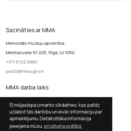
Sazināties ar MMA
Memoriālo muzeju apvienība
Meistaru iela 10-225, Rīga, LV 1050
+371 6722 9980
pasts@mma.gov.lv
MMA darba laiks
Darba dienās 9.00–17.00
Šī mājaslapa izmanto sīkdatnes, kas palīdz
Sestdienās slēgts
uzlabot tās darbību un ievāc informāciju par
apmeklējumu. Detalizētāka informācija
Svētdienās slēgts
pieejama mūsu
privātuma politikā.