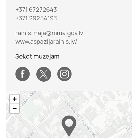
+371 67272643
+371 29254193
Personības klausās
rainis.maja@mma.gov.lv
www.aspazijarainis.lv/
Sekot muzejam
+
−