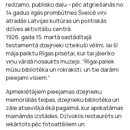
redzamo, publisko daļu – pēc atgriešanās no
14 gadus ilgās prombūtnes Šveicē viņi
atradās Latvijas kultūras un politiskās
dzīves aktivitāšu centrā.
1926. gada 15. martā sastādītajā
testamentā dzejnieki izteikuši vēlmi, lai šī
māja paliktu Rīgas pilsētai, kur tai jāierīko
viņu vārdā nosaukts muzejs. “Rīgai paliek
mūsu bibliotēka un rokraksti, un tie darāmi
pieejami visiem.”
Apmeklētājiem pieejamas dzejnieku
memoriālās telpas, dzejnieku bibliotēka un
zāle atsevišķā ēkā pagalmā, kur apskatāmas
maināmās izstādes. Dzīvoklis restaurēts un
iekārtots pēc fotoattēliem un