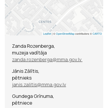
Par ko man neiznāk
Leaflet
| ©
OpenStreetMap
contributors ©
CARTO
dzeja iz manām
sirdssāpēm?
Zanda Rozenberga,
muzeja vadītāja
zanda.rozenberga@mma.gov.lv
Jānis Zālītis,
pētnieks
janis.zalitis@mma.gov.lv
Gundega Grīnuma,
pētniece