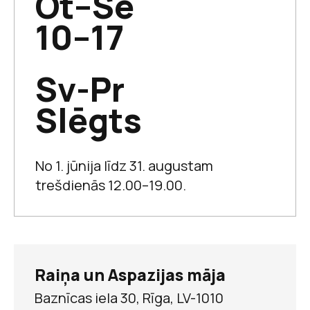
Ot–Se
dzied!
10–17
Sv-Pr
Slēgts
No 1. jūnija līdz 31. augustam
trešdienās 12.00–19.00.
Raiņa un Aspazijas māja
Rainis un vilcieni
Baznīcas iela 30, Rīga, LV-1010