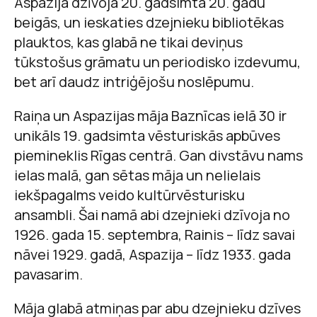
Aspazija dzīvoja 20. gadsimta 20. gadu
beigās, un ieskaties dzejnieku bibliotēkas
plauktos, kas glabā ne tikai deviņus
tūkstošus grāmatu un periodisko izdevumu,
bet arī daudz intriģējošu noslēpumu.
Raiņa un Aspazijas māja Baznīcas ielā 30 ir
unikāls 19. gadsimta vēsturiskās apbūves
piemineklis Rīgas centrā. Gan divstāvu nams
ielas malā, gan sētas māja un nelielais
iekšpagalms veido kultūrvēsturisku
ansambli. Šai namā abi dzejnieki dzīvoja no
1926. gada 15. septembra, Rainis – līdz savai
nāvei 1929. gadā, Aspazija – līdz 1933. gada
pavasarim.
Māja glabā atmiņas par abu dzejnieku dzīves