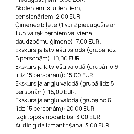
Skolēniem, studentiem,
Kas slēpjas
pensionāriem: 2,00 EUR.
grāmatās?
Ģimenes biļete (1 vai 2 pieaugušie ar
1 un vairāk bērniem vai viena
daudzbērnu ģimene): 7,00 EUR.
Ekskursija latviešu valodā (grupā līdz
5 personām): 10,00 EUR.
Ekskursija latviešu valodā (grupā no 6
Pareģojums
līdz 15 personām): 15,00 EUR.
Raiņa un Aspazijas māja
Ekskursija angļu valodā (grupā līdz 5
personām): 15,00 EUR.
Aizguļos, aizlasos,
Raiņa jaunā
Ekskursija angļu valodā (grupā no 6
nevingroju
latviešu valoda
līdz 15 personām): 20,00 EUR.
Izglītojošā nodarbība: 3,00 EUR.
Audio gida izmantošana: 3,00 EUR.