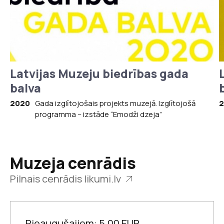
tiesības”
Latgaliešu grāmatas
un periodika Raiņa
Raiņa un Aspazijas māja
un Aspazijas
bibliotēkā
Latvijas Muzeju biedrības gada
balva
Aspazijas
krājuma
2020
Gada izglītojošais projekts muzejā. Izglītojošā
2
programma – izstāde “Emodži dzeja”
Aspazija: dzīvnieku
“Sarkanās puķes”
aizstāve?
nozīme Latvijas
kultūrā
Muzeja cenrādis
Pilnais cenrādis likumi.lv
Raiņa un Aspazijas māja
Pieaugušajiem: 5,00 EUR.