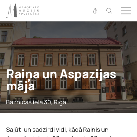
Fonta izmērs
100%
125%
150%
Kontrasts
Raiņa un Aspazijas
māja
Baznīcas iela 30, Rīga
Sajūti un sadzirdi vidi, kādā Rainis un