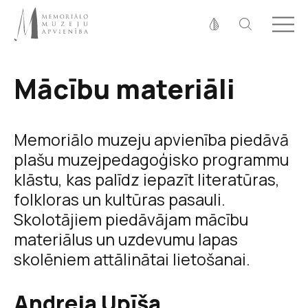
Fonta izmērs
100%
125%
150%
Mācību materiāli
Kontrasts
Memoriālo muzeju apvienība piedāvā
plašu muzejpedagoģisko programmu
klāstu, kas palīdz iepazīt literatūras,
folkloras un kultūras pasauli.
Skolotājiem piedāvājam mācību
materiālus un uzdevumu lapas
skolēniem attālinātai lietošanai.
Andreja Upīša