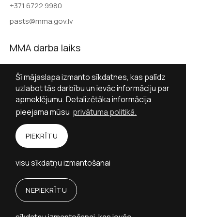
+371 6722 9980
pasts@mma.gov.lv
MMA darba laiks
Darba dienās 9.00–17.00
Šī mājaslapa izmanto sīkdatnes, kas palīdz
Sestdienās slēgts
uzlabot tās darbību un ievāc informāciju par
apmeklējumu. Detalizētāka informācija
Svētdienās slēgts
pieejama mūsu
privātuma politikā.
Sekot MMA
PIEKRĪTU
Facebook
Twitter (X)
Instagram
visu sīkdatņu izmantošanai
YouTube
NEPIEKRĪTU
Personību stāstu vietne izstrādāta ar Valsts
kultūrkapitāla fonda finansiālu atbalstu.