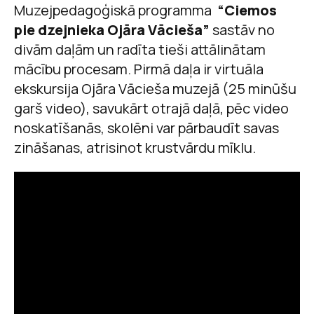
Muzejpedagoģiskā programma
“Ciemos
pie dzejnieka Ojāra Vācieša”
sastāv no
divām daļām un radīta tieši attālinātam
mācību procesam. Pirmā daļa ir virtuāla
ekskursija Ojāra Vācieša muzejā (25 minūšu
garš video), savukārt otrajā daļā, pēc video
noskatīšanās, skolēni var pārbaudīt savas
zināšanas, atrisinot krustvārdu mīklu.