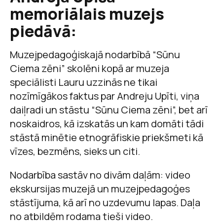
memoriālais muzejs
piedāvā
:
Muzejpedagoģiskajā nodarbībā “Sūnu
Ciema zēni” skolēni kopā ar muzeja
speciālisti Lauru uzzinās ne tikai
nozīmīgākos faktus par Andreju Upīti, viņa
daiļradi un stāstu “Sūnu Ciema zēni”, bet arī
noskaidros, kā izskatās un kam domāti tādi
stāstā minētie etnogrāfiskie priekšmeti kā
vīzes, bezmēns, sieks un citi.
Nodarbība sastāv no divām daļām: video
ekskursijas muzejā un muzejpedagoģes
stāstījuma, kā arī no uzdevumu lapas. Daļa
no atbildēm rodama tieši video.