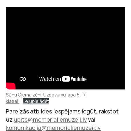
Sūnu Ciema zēni. Uzdevumu lapa 5.–7.
klasei.
Lejupielādēt
Pareizās atbildes iespējams iegūt, rakstot
uz
upits@memorialiemuzeji.lv
vai
komunikacija@memorialiemuzeji.lv