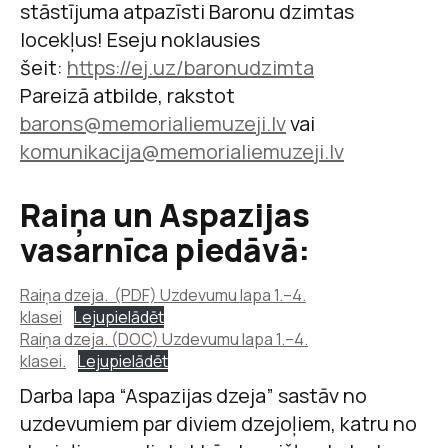
stāstījuma atpazīsti Baronu dzimtas
locekļus! Eseju noklausies
šeit:
https://ej.uz/baronudzimta
Pareizā atbilde, rakstot
barons@memorialiemuzeji.lv
vai
komunikacija@memorialiemuzeji.lv
Raiņa un Aspazijas
vasarnīca piedāvā:
Raiņa dzeja. (PDF) Uzdevumu lapa 1.–4.
klasei
Lejupielādēt
Raiņa dzeja. (DOC) Uzdevumu lapa 1.–4.
klasei.
Lejupielādēt
Darba lapa “Aspazijas dzeja” sastāv no
uzdevumiem par diviem dzejoļiem, katru no