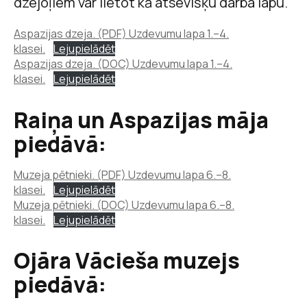
dzejoļiem var lietot kā atsevišķu darba lapu.
Aspazijas dzeja. (PDF) Uzdevumu lapa 1.–4.
klasei.
Lejupielādēt
Aspazijas dzeja. (DOC) Uzdevumu lapa 1.–4.
klasei.
Lejupielādēt
Raiņa un Aspazijas māja
piedāvā:
Muzeja pētnieki. (PDF) Uzdevumu lapa 6.–8.
klasei.
Lejupielādēt
Muzeja pētnieki. (DOC) Uzdevumu lapa 6.–8.
klasei.
Lejupielādēt
Ojāra Vācieša muzejs
piedāvā: