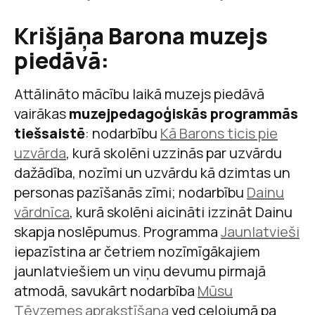
Krišjāņa Barona muzejs
piedāvā:
Attālināto mācību laikā muzejs piedāvā
vairākas
muzejpedagoģiskās programmās
tiešsaistē
: nodarbību
Kā Barons ticis pie
uzvārda
, kurā skolēni uzzinās par uzvārdu
dažādība, nozīmi un uzvārdu kā dzimtas un
personas pazīšanās zīmi; nodarbību
Dainu
vārdnīca
, kurā skolēni aicināti izzināt Dainu
skapja noslēpumus. Programma
Jaunlatvieši
iepazīstina ar četriem nozīmīgākajiem
jaunlatviešiem un viņu devumu pirmajā
atmodā, savukārt nodarbība
Mūsu
Tēvzemes aprakstīšana
ved ceļojumā pa