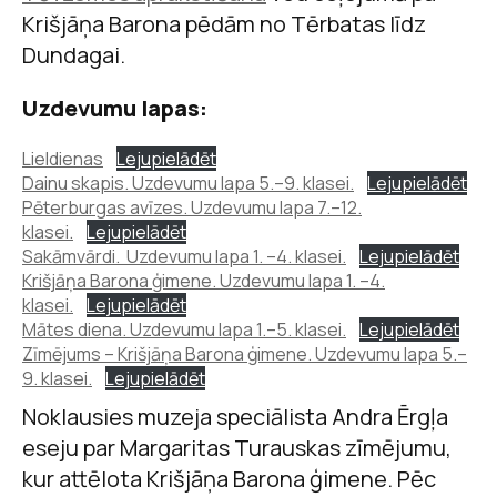
Krišjāņa Barona pēdām no Tērbatas līdz
Dundagai.
Uzdevumu lapas:
Lieldienas
Lejupielādēt
Dainu skapis. Uzdevumu lapa 5.–9. klasei.
Lejupielādēt
Pēterburgas avīzes. Uzdevumu lapa 7.–12.
klasei.
Lejupielādēt
Sakāmvārdi. Uzdevumu lapa 1. –4. klasei.
Lejupielādēt
Krišjāņa Barona ģimene. Uzdevumu lapa 1. –4.
klasei.
Lejupielādēt
Mātes diena. Uzdevumu lapa 1.–5. klasei.
Lejupielādēt
Zīmējums – Krišjāņa Barona ģimene. Uzdevumu lapa 5.–
9. klasei.
Lejupielādēt
Noklausies muzeja speciālista Andra Ērgļa
eseju par Margaritas Turauskas zīmējumu,
kur attēlota Krišjāņa Barona ģimene. Pēc