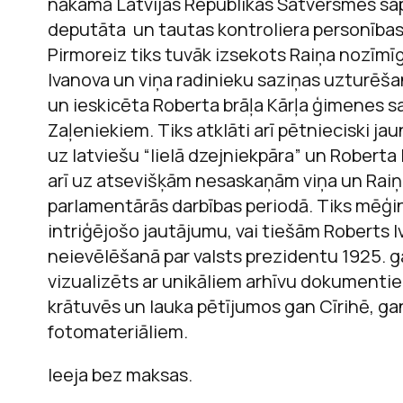
nākamā Latvijas Republikas Satversmes sa
deputāta un tautas kontroliera personības
Pirmoreiz tiks tuvāk izsekots Raiņa nozīm
Ivanova un viņa radinieku saziņas uzturēša
un ieskicēta Roberta brāļa Kārļa ģimenes s
Zaļeniekiem. Tiks atklāti arī pētnieciski ja
uz latviešu “lielā dzejniekpāra” un Roberta
arī uz atsevišķām nesaskaņām viņa un Raiņ
parlamentārās darbības periodā. Tiks mēģi
intriģējošo jautājumu, vai tiešām Roberts Iv
neievēlēšanā par valsts prezidentu 1925. ga
vizualizēts ar unikāliem arhīvu dokumenti
krātuvēs un lauka pētījumos gan Cīrihē, ga
fotomateriāliem.
Ieeja bez maksas.