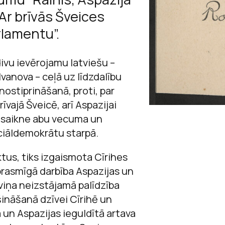
Sarunas
Ar brīvās Šveices
Raiņa un Aspazij
Jaņa Rozentāla 
Andrejs Upīts
Viegli lasīt
rlamentu”.
Andreja Upīša me
Ojārs Vācietis
ācību materiā
ivu ievērojamu latviešu –
Andreja Upīša me
vanova – ceļā uz līdzdalību
ostiprināšanā, proti, par
Ojāra Vācieša mu
rīvajā Šveicē, arī Aspazijai
a saikne abu vecuma un
ociāldemokrātu starpā.
tus, tiks izgaismota Cīrihes
prasmīgā darbība Aspazijas un
viņa neizstājamā palīdzība
ināšanā dzīvei Cīrihē un
 un Aspazijas ieguldītā artava