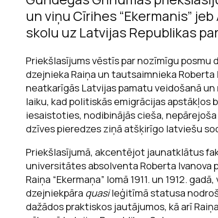
un viņu Cīrihes “Ekermanis” jeb 
skolu uz Latvijas Republikas pa
M
Priekšlasījums vēstīs par nozīmīgu posmu d
dzejnieka Raiņa un tautsaimnieka Roberta I
neatkarīgās Latvijas pamatu veidošanā un n
laiku, kad politiskās emigrācijas apstākļos b
iesaistoties, nodibinājās cieša, nepārejoš
dzīves pieredzes ziņā atšķirīgo latviešu s
Priekšlasījumā, akcentējot jaunatklātus fak
universitātes absolventa Roberta Ivanova 
Raiņa “Ekermaņa” lomā 1911. un 1912. gadā, 
dzejniekpāra
quasi
leģitīmā statusa nodroš
dažādos praktiskos jautājumos, kā arī Raiņa