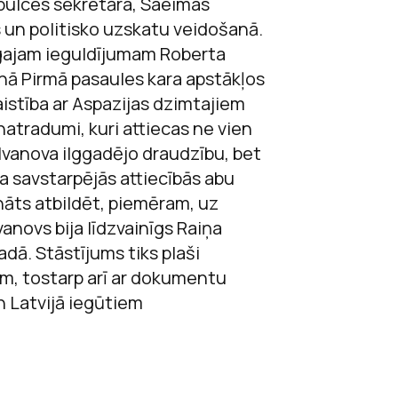
pulces sekretāra, Saeimas
 un politisko uzskatu veidošanā.
īgajam ieguldījumam Roberta
nā Pirmā pasaules kara apstākļos
aistība ar Aspazijas dzimtajiem
unatradumi, kuri attiecas ne vien
 Ivanova ilggadējo draudzību, bet
a savstarpējās attiecībās abu
nāts atbildēt, piemēram, uz
anovs bija līdzvainīgs Raiņa
dā. Stāstījums tiks plaši
em, tostarp arī ar dokumentu
n Latvijā iegūtiem