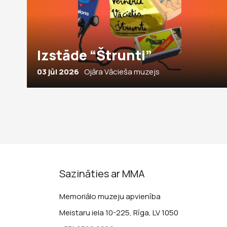
Izstāde “Štrunti”
03 jūl 2026
Ojāra Vācieša muzejs
Sazināties ar MMA
Memoriālo muzeju apvienība
Meistaru iela 10-225, Rīga, LV 1050