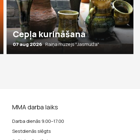
Cepļa kurināšana
07 aug 2026
Raiņa muzejs "Jasmuiža"
MMA darba laiks
Darba dienās 9.00–17.00
Sestdienās slēgts