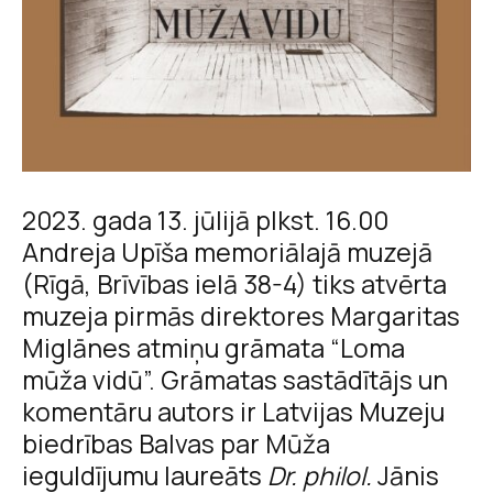
2023. gada 13. jūlijā plkst. 16.00
Andreja Upīša memoriālajā muzejā
(Rīgā, Brīvības ielā 38-4) tiks atvērta
muzeja pirmās direktores Margaritas
Miglānes atmiņu grāmata “Loma
mūža vidū”. Grāmatas sastādītājs un
komentāru autors ir Latvijas Muzeju
biedrības Balvas par Mūža
ieguldījumu laureāts
Dr. philol.
Jānis