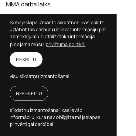
MMA darba laiks
Darba dienās 9.00–17.00
Šī mājaslapa izmanto sīkdatnes, kas palīdz
Sestdienās slēgts
uzlabot tās darbību un ievāc informāciju par
apmeklējumu. Detalizētāka informācija
Svētdienās slēgts
pieejama mūsu
privātuma politikā.
Sekot MMA
PIEKRĪTU
Facebook
Twitter (X)
Instagram
visu sīkdatņu izmantošanai
YouTube
NEPIEKRĪTU
Personību stāstu vietne izstrādāta ar Valsts
kultūrkapitāla fonda finansiālu atbalstu.
sīkdatņu izmantošanai, kas ievāc
Memoriālo muzeju apvienība © 2026
informāciju, kura nav obligāta mājaslapas
Mājaslapas izstrāde:
Graftik
pilnvērtīgai darbībai
Privātuma politika
Piekļūstamība