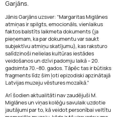
Garjāns.
Jānis Garjāns uzsver: “Margaritas Miglānes
atmiņas ir spilgts, emocionāls, vienlaikus
faktos balstīts laikmeta dokuments (ja
pieņemam, ka par dokumentu var saukt
subjektīvu atmiņu skatījumu), kas raksturo
salīdzinoši nelielas kultūras iestādes
veidošanos un dzīvi padomju laikā – 20.
gadsimta 70.–80. gados. Tāpēc tas ir būtisks
fragments līdz šim ļoti epizodiski apzinātajā
Latvijas muzeju vēstures mozaīkā.”
Arī šodien aktualitāti nav zaudējuši M.
Miglānes un viņas kolēģu savulaik uzdotie
jautājumi par to, kā veidot personībai veltītu