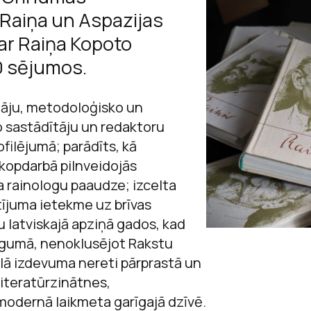
Sarunas
” Raiņa un Aspazijas
Raiņa un Aspazij
Jaņa Rozentāla 
Andrejs Upīts
Viegli lasīt
ar Raiņa Kopoto
Andreja Upīša me
Ojārs Vācietis
0 sējumos.
ācību materiā
Andreja Upīša me
tāju, metodoloģisko un
Ojāra Vācieša mu
o sastādītāju un redaktoru
ofilējumā; parādīts, kā
kopdarbā pilnveidojās
a rainologu paaudze; izcelta
tījuma ietekme uz brīvas
 latviskajā apziņā gados, kad
igumā, nenoklusējot Rakstu
lā izdevuma nereti pārprastā un
literatūrzinātnes,
 modernā laikmeta garīgajā dzīvē.