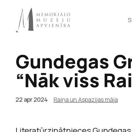
S
Gundegas Gr
Raiņa 
“Nāk viss Ra
22 apr 2024
Raiņa un Aspazijas māja
Literatūrzinātnieces Gundega