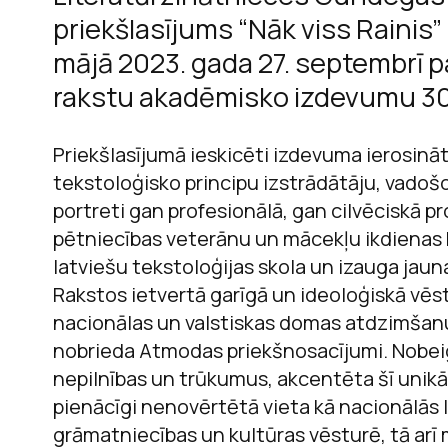
priekšlasījums “Nāk viss Rainis
mājā 2023. gada 27. septembrī p
rakstu akadēmisko izdevumu 3
M
Priekšlasījumā ieskicēti izdevuma ierosinā
tekstoloģisko principu izstrādātāju, vadoš
portreti gan profesionālā, gan cilvēciskā pr
pētniecības veterānu un mācekļu ikdienas 
latviešu tekstoloģijas skola un izauga jaun
Rakstos ietvertā garīgā un ideoloģiskā vēs
nacionālas un valstiskas domas atdzimšanu
nobrieda Atmodas priekšnosacījumi. Nobe
nepilnības un trūkumus, akcentēta šī unikā
pienācīgi nenovērtētā vieta kā nacionālās 
grāmatniecības un kultūras vēsturē, tā arī