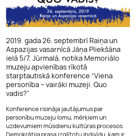
2019. gada 26. septembrī Raiņa un
Aspazijas vasarnīcā Jāņa Pliekšāna
ielā 5/7, Jūrmalā, notika Memoriālo
muzeju apvienības rīkotā
starptautiskā konference “Viena
personība – vairāki muzeji. Quo
vadis?”
Konference risināja jautājumus par
personību muzeju lomu, mērķiem un
uzdevumiem mūsdienu kultūras procesos.
Demokrātija prasa izglītotu indivīdu, kam ir