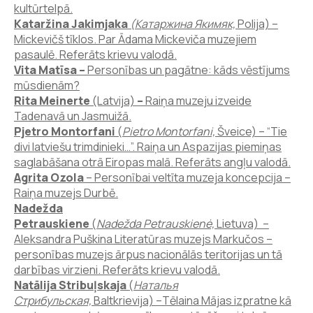
kultūrtelpā.
Kataržina Jakimjaka
(Катаржина Якимяк,
Polija) –
Mickevičš tīklos. Par Ādama Mickeviča muzejiem
pasaulē. Referāts krievu valodā.
Vita Matīsa –
Personības un pagātne: kāds vēstījums
mūsdienām?
Rita Meinerte
(Latvija)
–
Raiņa muzeju izveide
Tadenavā un Jasmuižā.
Pjetro Montorfani
(
Pietro Montorfani,
Šveice) – “Tie
divi latviešu trimdinieki…”. Raiņa un Aspazijas piemiņas
saglabāšana otrā Eiropas malā. Referāts angļu valodā.
Agrita Ozola
– Personībai veltīta muzeja koncepcija –
Raiņa muzejs Durbē.
Nadežda
Petrauskiene
(
Nadežda Petrauskienė,
Lietuva) –
Aleksandra Puškina Literatūras muzejs Markučos –
personības muzejs ārpus nacionālās teritorijas un tā
darbības virzieni. Referāts krievu valodā.
Natālija Stribuļskaja
(
Наталья
Стрибульская,
Baltkrievija) –Tēlaina Mājas izpratne kā