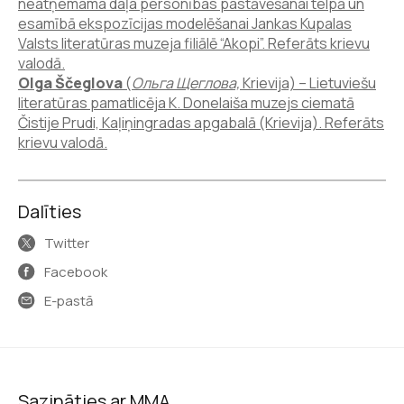
neatņemama daļa personības pastāvēšanai telpā un
esamībā ekspozīcijas modelēšanai Jankas Kupalas
Valsts literatūras muzeja filiālē “Akopi”. Referāts krievu
valodā.
Olga Ščeglova
(
Ольга Щеглова,
Krievija) – Lietuviešu
literatūras pamatlicēja K. Donelaiša muzejs ciematā
Čistije Prudi, Kaļiņingradas apgabalā (Krievija). Referāts
krievu valodā.
Dalīties
Twitter
Facebook
E-pastā
Sazināties ar MMA