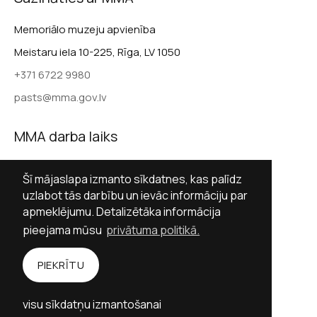
Memoriālo muzeju apvienība
Meistaru iela 10-225, Rīga, LV 1050
+371 6722 9980
pasts@mma.gov.lv
MMA darba laiks
Darba dienās 9.00–17.00
Šī mājaslapa izmanto sīkdatnes, kas palīdz
Sestdienās slēgts
uzlabot tās darbību un ievāc informāciju par
apmeklējumu. Detalizētāka informācija
Svētdienās slēgts
pieejama mūsu
privātuma politikā.
Sekot MMA
PIEKRĪTU
Facebook
Twitter (X)
Instagram
visu sīkdatņu izmantošanai
YouTube