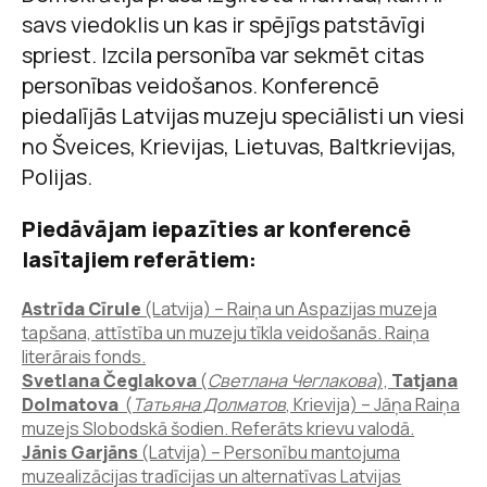
savs viedoklis un kas ir spējīgs patstāvīgi
spriest. Izcila personība var sekmēt citas
personības veidošanos. Konferencē
piedalījās Latvijas muzeju speciālisti un viesi
no Šveices, Krievijas, Lietuvas, Baltkrievijas,
Polijas.
Piedāvājam iepazīties ar konferencē
lasītajiem referātiem:
Astrīda
Cīrule
(Latvija) – Raiņa un Aspazijas muzeja
tapšana, attīstība un muzeju tīkla veidošanās. Raiņa
literārais fonds.
Svetlana Čeglakova
(
Светлана Чеглакова
),
Tatjana
Dolmatova
(
Татьяна Долматов
, Krievija) – Jāņa Raiņa
muzejs Slobodskā šodien. Referāts krievu valodā.
Jānis Garjāns
(Latvija) – Personību mantojuma
muzealizācijas tradīcijas un alternatīvas Latvijas