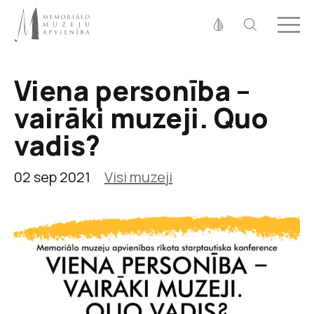
Fonta izmērs
100%
125%
150%
Viena personība –
Kontrasts
vairāki muzeji. Quo
vadis?
02 sep 2021
Visi muzeji