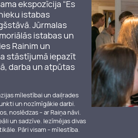
jama ekspozīcija “Es
Sarunas
Raiņa un Aspazij
Jaņa Rozentāla 
Andrejs Upīts
Viegli lasīt
nieku istabas
gšstāvā. Jūrmalas
Andreja Upīša me
Ojārs Vācietis
ācību materiā
moriālās istabas un
Andreja Upīša me
ies Rainim un
da stāstījumā iepazīt
Ojāra Vācieša mu
lā, darba un atpūtas
zijas mīlestībai un daiļrades
unkti un nozīmīgākie darbi.
os, noslēdzas – ar Raiņa nāvi.
deāli un sadzīve. Iezīmējas divas
tikāle. Pāri visam – mīlestība.