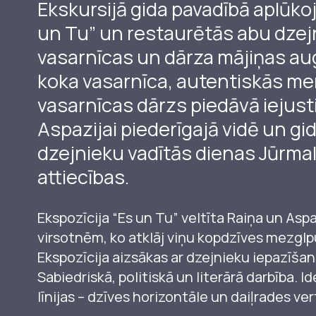
Ekskursijā gida pavadībā aplūko
un Tu” un restaurētās abu dzej
vasarnīcas un dārza mājiņas au
M
koka vasarnīca, autentiskās me
vasarnīcas dārzs piedāvā iejust
Aspazijai piederīgajā vidē un gi
dzejnieku vadītās dienas Jūrma
attiecības.
Ekspozīcija “Es un Tu” veltīta Raiņa un Aspa
virsotnēm, ko atklāj viņu kopdzīves mezglp
Ekspozīcija aizsākas ar dzejnieku iepazīšan
Sabiedriskā, politiskā un literārā darbība. I
līnijas – dzīves horizontāle un daiļrades ver