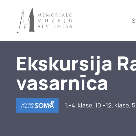
S
Ekskursija R
Raiņa 
vasarnīca
1.–4. klase
,
10.–12. klase
,
5