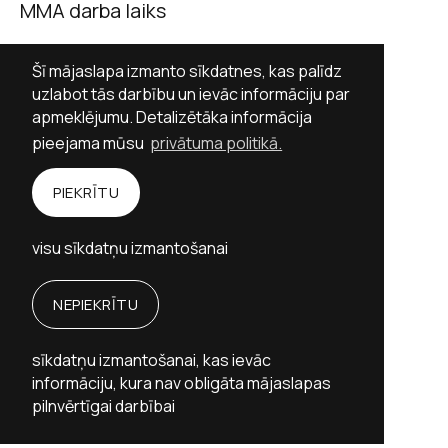
MMA darba laiks
Darba dienās 9.00–17.00
Šī mājaslapa izmanto sīkdatnes, kas palīdz
Sestdienās slēgts
uzlabot tās darbību un ievāc informāciju par
apmeklējumu. Detalizētāka informācija
Svētdienās slēgts
pieejama mūsu
privātuma politikā.
Sekot MMA
PIEKRĪTU
Facebook
Twitter (X)
Instagram
visu sīkdatņu izmantošanai
YouTube
NEPIEKRĪTU
Personību stāstu vietne izstrādāta ar Valsts
kultūrkapitāla fonda finansiālu atbalstu.
sīkdatņu izmantošanai, kas ievāc
Memoriālo muzeju apvienība © 2026
informāciju, kura nav obligāta mājaslapas
Mājaslapas izstrāde:
Graftik
pilnvērtīgai darbībai
Privātuma politika
Piekļūstamība