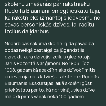
skolēnu zināšanas par rakstnieku
Rūdolfu Blaumani, sniegt ieskatu tajā,
kā rakstnieks izmantojis iedvesmu no
savas personiskās dzīves, lai radītu
izcilus daiļdarbus.
Nodarbības sākumā skolēni gida pavadībā
dodas neilgā pastaigā pa jūgendstila
dzīvokli, kurā dzīvojis izcilais gleznotājs
Janis Rozentāls ar ģimeni. No 1906. līdz
1908. gadam kā apakšīrnieks dzīvoklī mitis
arī ievērojamais latviešu rakstnieks Rūdolfs
Blaumanis. Ekskursijas laikā skolēni gūst
priekšstatu par to, kā norisinājusies dzīve
mājoklī pirms vairāk nekā 100 gadiem.