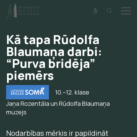
Fonta izmērs
100%
125%
150%
Kā tapa Rūdolfa
Kontrasts
Blaumaņa darbi:
“Purva bridēja”
piemērs
10.–12. klase
Jaņa Rozentāla un Rūdolfa Blaumaņa
muzejs
Nodarbības mērķis ir papildināt