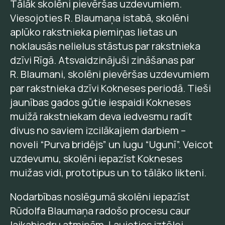
Tālāk skolēni pievēršas uzdevumiem.
Viesojoties R. Blaumaņa istabā, skolēni
aplūko rakstnieka piemiņas lietas un
noklausās nelielus stāstus par rakstnieka
dzīvi Rīgā. Atsvaidzinājuši zināšanas par
R. Blaumani, skolēni pievēršas uzdevumiem
par rakstnieka dzīvi Kokneses periodā. Tieši
jaunības gados gūtie iespaidi Kokneses
muižā rakstniekam deva iedvesmu radīt
divus no saviem izcilākajiem darbiem –
noveli “Purva bridējs” un lugu “Ugunī”. Veicot
uzdevumu, skolēni iepazīst Kokneses
muižas vidi, prototipus un to tālāko likteni.
Nodarbības noslēgumā skolēni iepazīst
Rūdolfa Blaumaņa radošo procesu caur
laikabiedru atmiņām. Ļaujoties iztēlei,