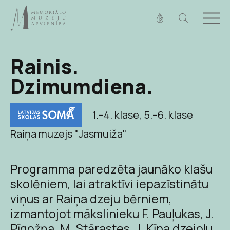
Fonta izmērs
100%
125%
150%
Rainis.
Kontrasts
Dzimumdiena.
1.–4. klase
,
5.–6. klase
Raiņa muzejs "Jasmuiža"
Programma paredzēta jaunāko klašu
skolēniem, lai atraktīvi iepazīstinātu
viņus ar Raiņa dzeju bērniem,
izmantojot mākslinieku F. Pauļukas, J.
Pīgožņa, M. Stārastes, J. Kīna dzejoļu