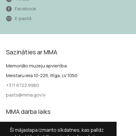
Facebook
E-pastā
Sazināties ar MMA
Memoriālo muzeju apvienība
Meistaru iela 10-225, Rīga, LV 1050
+371 6722 9980
pasts@mma.gov.lv
MMA darba laiks
Darba dienās 9.00–17.00
Šī mājaslapa izmanto sīkdatnes, kas palīdz
Sestdienās slēgts