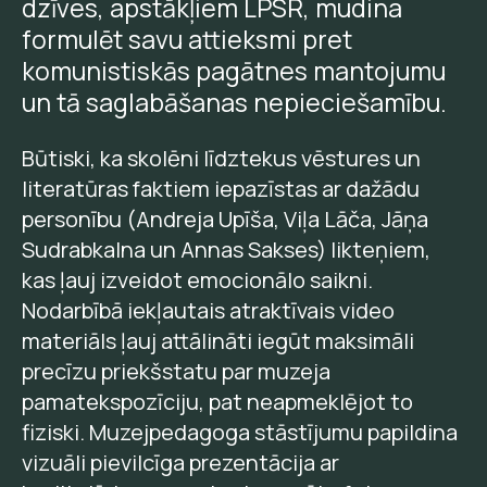
dzīves, apstākļiem LPSR, mudina
formulēt savu attieksmi pret
komunistiskās pagātnes mantojumu
un tā saglabāšanas nepieciešamību.
Būtiski, ka skolēni līdztekus vēstures un
literatūras faktiem iepazīstas ar dažādu
personību (Andreja Upīša, Viļa Lāča, Jāņa
Sudrabkalna un Annas Sakses) likteņiem,
kas ļauj izveidot emocionālo saikni.
Nodarbībā iekļautais atraktīvais video
materiāls ļauj attālināti iegūt maksimāli
precīzu priekšstatu par muzeja
pamatekspozīciju, pat neapmeklējot to
fiziski. Muzejpedagoga stāstījumu papildina
vizuāli pievilcīga prezentācija ar