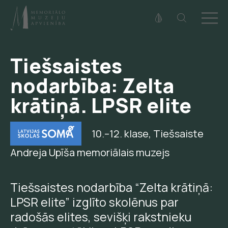
Fonta izmērs
100%
125%
150%
Tiešsaistes
Kontrasts
nodarbība: Zelta
krātiņā. LPSR elite
10.–12. klase
,
Tiešsaiste
Andreja Upīša memoriālais muzejs
Tiešsaistes nodarbība “Zelta krātiņā:
LPSR elite” izglīto skolēnus par
radošās elites, sevišķi rakstnieku