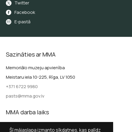
Twitter
Facebook
E-pastā
Sazināties ar MMA
Memoriālo muzeju apvienība
Meistaru iela 10-225, Rīga, LV 1050
+371 6722 9980
pasts@mma.gov.lv
MMA darba laiks
Darba dienās 9.00–17.00
Šī mājaslapa izmanto sīkdatnes, kas palīdz