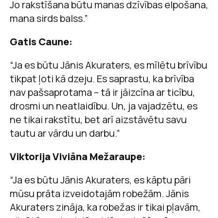
Jo rakstīšana būtu manas dzīvības elpošana,
mana sirds balss.”
Gatis Caune:
“Ja es būtu Jānis Akuraters, es mīlētu brīvību
tikpat ļoti kā dzeju. Es saprastu, ka brīvība
nav pašsaprotama – tā ir jāizcīna ar ticību,
drosmi un neatlaidību. Un, ja vajadzētu, es
ne tikai rakstītu, bet arī aizstāvētu savu
tautu ar vārdu un darbu.”
Viktorija Viviāna Mežaraupe:
“Ja es būtu Jānis Akuraters, es kāptu pāri
mūsu prāta izveidotajām robežām. Jānis
Akuraters zināja, ka robežas ir tikai pļavām,