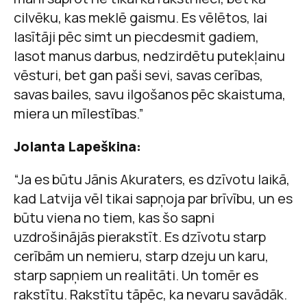
cilvēku, kas meklē gaismu. Es vēlētos, lai
lasītāji pēc simt un piecdesmit gadiem,
lasot manus darbus, nedzirdētu putekļainu
vēsturi, bet gan paši sevi, savas cerības,
savas bailes, savu ilgošanos pēc skaistuma,
miera un mīlestības.”
Jolanta Lapeškina:
“Ja es būtu Jānis Akuraters, es dzīvotu laikā,
kad Latvija vēl tikai sapņoja par brīvību, un es
būtu viena no tiem, kas šo sapni
uzdrošinājās pierakstīt. Es dzīvotu starp
cerībām un nemieru, starp dzeju un karu,
starp sapņiem un realitāti. Un tomēr es
rakstītu. Rakstītu tāpēc, ka nevaru savādāk.