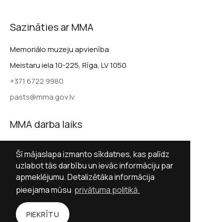
Sazināties ar MMA
Memoriālo muzeju apvienība
Meistaru iela 10-225, Rīga, LV 1050
+371 6722 9980
pasts@mma.gov.lv
MMA darba laiks
Darba dienās 9.00–17.00
Šī mājaslapa izmanto sīkdatnes, kas palīdz
Sestdienās slēgts
uzlabot tās darbību un ievāc informāciju par
apmeklējumu. Detalizētāka informācija
Svētdienās slēgts
pieejama mūsu
privātuma politikā.
Sekot MMA
PIEKRĪTU