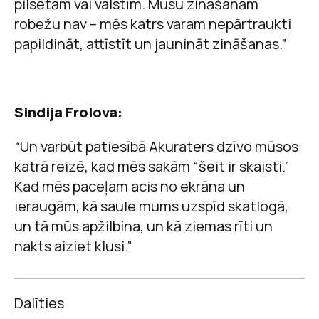
pilsētām vai valstīm. Mūsu zināšanām
robežu nav – mēs katrs varam nepārtraukti
papildināt, attīstīt un jaunināt zināšanas.”
Sindija Frolova:
“Un varbūt patiesībā Akuraters dzīvo mūsos
katrā reizē, kad mēs sakām “šeit ir skaisti.”
Kad mēs paceļam acis no ekrāna un
ieraugām, kā saule mums uzspīd skatlogā,
un tā mūs apžilbina, un kā ziemas rīti un
nakts aiziet klusi.”
Dalīties