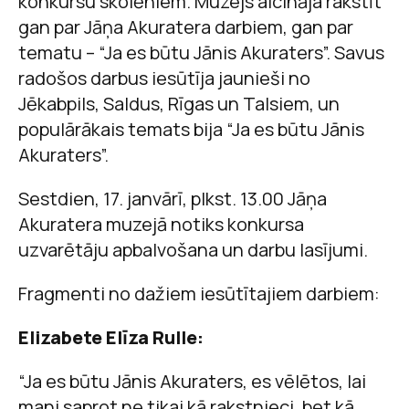
konkursu skolēniem. Muzejs aicināja rakstīt
gan par Jāņa Akuratera darbiem, gan par
tematu – “Ja es būtu Jānis Akuraters”. Savus
radošos darbus iesūtīja jaunieši no
Jēkabpils, Saldus, Rīgas un Talsiem, un
populārākais temats bija “Ja es būtu Jānis
Akuraters”.
Sestdien, 17. janvārī, plkst. 13.00 Jāņa
Akuratera muzejā notiks konkursa
uzvarētāju apbalvošana un darbu lasījumi.
Fragmenti no dažiem iesūtītajiem darbiem:
Elizabete Elīza Rulle:
“Ja es būtu Jānis Akuraters, es vēlētos, lai
mani saprot ne tikai kā rakstnieci, bet kā