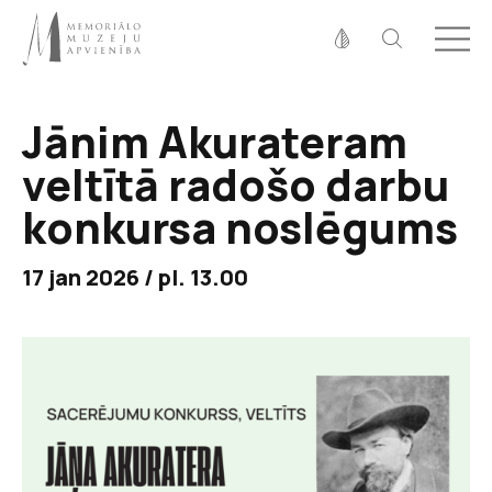
Fonta izmērs
100%
125%
150%
Jānim Akurateram
Kontrasts
veltītā radošo darbu
konkursa noslēgums
17 jan 2026 / pl. 13.00