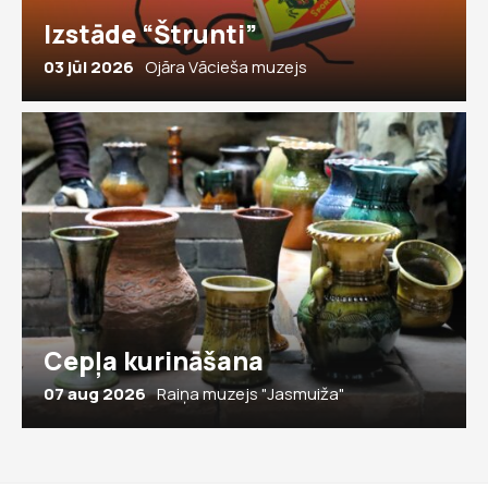
Izstāde “Štrunti”
03 jūl 2026
Ojāra Vācieša muzejs
Cepļa kurināšana
07 aug 2026
Raiņa muzejs "Jasmuiža"