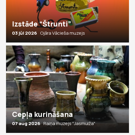
Izstāde “Štrunti”
03 jūl 2026
Ojāra Vācieša muzejs
Cepļa kurināšana
07 aug 2026
Raiņa muzejs "Jasmuiža"