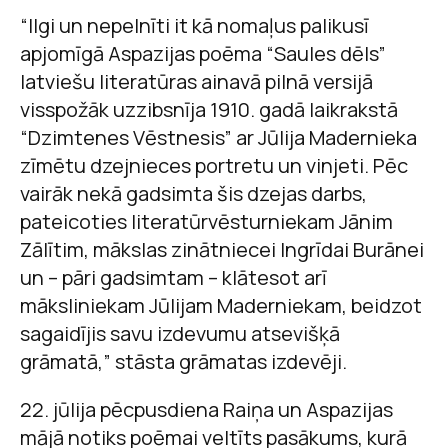
“Ilgi un nepelnīti it kā nomaļus palikusī
apjomīgā Aspazijas poēma “Saules dēls”
latviešu literatūras ainavā pilnā versijā
visspožāk uzzibsnīja 1910. gadā laikrakstā
“Dzimtenes Vēstnesis” ar Jūlija Madernieka
zīmētu dzejnieces portretu un vinjeti. Pēc
vairāk nekā gadsimta šis dzejas darbs,
pateicoties literatūrvēsturniekam Jānim
Zālītim, mākslas zinātniecei Ingrīdai Burānei
un – pāri gadsimtam – klātesot arī
māksliniekam Jūlijam Maderniekam, beidzot
sagaidījis savu izdevumu atsevišķā
grāmatā,” stāsta grāmatas izdevēji.
22. jūlija pēcpusdiena Raiņa un Aspazijas
mājā notiks poēmai veltīts pasākums, kurā