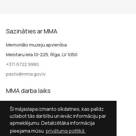
Sazināties ar MMA
Memoriālo muzeju apvienība
Meistaru iela 10-225, Rīga, LV 1050
+371 6722 9980
pasts@mma.gov.lv
MMA darba laiks
Darba dienās 9.00–17.00
Šī mājaslapa izmanto sīkdatnes, kas palīdz
Sestdienās slēgts
uzlabot tās darbību un ievāc informāciju par
apmeklējumu. Detalizētāka informācija
Svētdienās slēgts
pieejama mūsu
privātuma politikā.