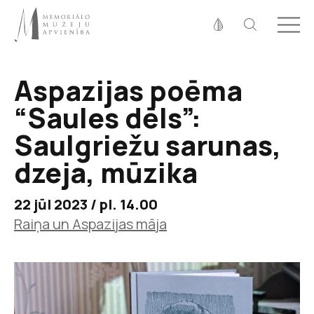
Fonta izmērs
100%
125%
150%
Aspazijas poēma
Kontrasts
“Saules dēls”:
Saulgriežu sarunas,
dzeja, mūzika
22 jūl 2023 / pl. 14.00
Raiņa un Aspazijas māja