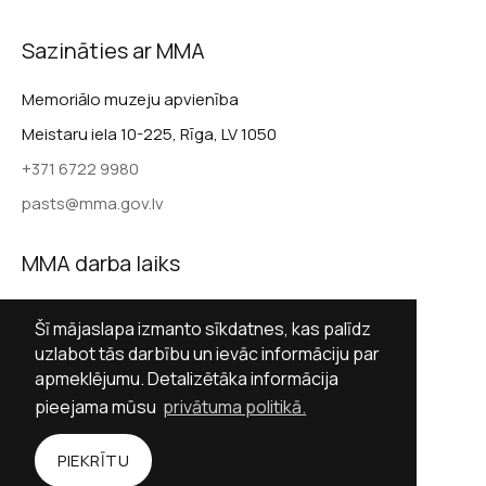
Sazināties ar MMA
Memoriālo muzeju apvienība
Meistaru iela 10-225, Rīga, LV 1050
+371 6722 9980
pasts@mma.gov.lv
MMA darba laiks
Darba dienās 9.00–17.00
Šī mājaslapa izmanto sīkdatnes, kas palīdz
Sestdienās slēgts
uzlabot tās darbību un ievāc informāciju par
apmeklējumu. Detalizētāka informācija
Svētdienās slēgts
pieejama mūsu
privātuma politikā.
Sekot MMA
PIEKRĪTU