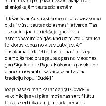
aizmirsts arī par pašām skaistākajām un
skanīgākajām tautasdziesmām.
Tikšanās ar Austrasbērniem noris pasākumu
cikla “Mūsu tautas dziesmas” ietvaros. Tas
aizsācies jau iepriekšējā gadsimta
astoņdesmito beigās, kad uz muzeju brauca
folkloras kopas no visas Latvijas. Arī
pasākuma ciklā “8 baltas dienas” muzejā
ciemojās folkloras grupas gan no Madonas,
gan Siguldas un Rīgas. Nākamais pasākums
plānots novembrī sadarbībā ar tautas
tradīciju kopu “Budēļi”.
Ieeja pasākumā tikai ar derīgu Covid-19
vakcinācijas vai pārslimošanas sertifikātu.
Līdzās sertifikātam jāuzrāda personu