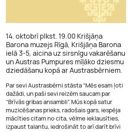
14. oktobrī plkst. 19.00 Krišjāņa
Barona muzejs Rīgā, Krišjāņa Barona
ielā 3-5, aicina uz sirsnīgu vakarēšanu
un Austras Pumpures mīļāko dziesmu
dziedāšanu kopā ar Austrasbērniem.
Par sevi Austrasbērni stāsta “Mēs esam ļoti
dažādi, un paši sevi reizēm saucam par
“Brīvās gribas ansambli”. Mūs kopā satur
muzicēšanas prieks, radošais gars, iespēja
mācīties citam no cita, vēlme ieklausīties,
izpaust talantu, iedrošināt to arī darīt brīvi