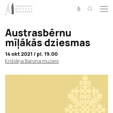
Fonta izmērs
100%
125%
150%
Austrasbērnu
Kontrasts
mīļākās dziesmas
14 okt 2021 / pl. 19.00
Krišjāņa Barona muzejs