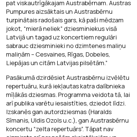
pat viskautrīgākajam Austrabērnam. Austras
Pumpures aizsāktais un Austrasbērnu
turpinātais radošais gars, kā paši mēdzam
jokot, “mierā neliek” dziesminiekus visā
Latvijā un tagad uz koncertiem regulāri
sabrauc dziesminieki no dzimtenes maliņu
maliņām – Cesvaines, Rīgas, Dobeles,
Liepājas un citām Latvijas pilsētām.”
Pasākumā dzirdēsiet Austrasbērnu izvēlētu
repertuāru, kurā iekļautas katra dalībnieka
mīļākās dziesmas. Programma veidota tā, lai
arī publika varētu iesaistīties, dziedot līdzi.
Izskanēs gan autordziesmas (Haralds
Sīmanis, Uldis Ozols u.c.), gan Austrasbērnu
koncertu “zelta repertuārs”. Tāpat nav