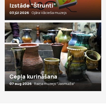
Izstāde “Štrunti”
03 jūl 2026
Ojāra Vācieša muzejs
Cepļa kurināšana
07 aug 2026
Raiņa muzejs "Jasmuiža"