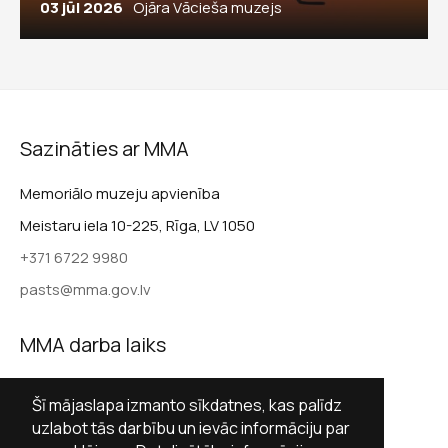
03 jūl 2026
Ojāra Vācieša muzejs
Sazināties ar MMA
Memoriālo muzeju apvienība
Meistaru iela 10-225, Rīga, LV 1050
+371 6722 9980
pasts@mma.gov.lv
MMA darba laiks
Darba dienās 9.00–17.00
Šī mājaslapa izmanto sīkdatnes, kas palīdz
Sestdienās slēgts
uzlabot tās darbību un ievāc informāciju par