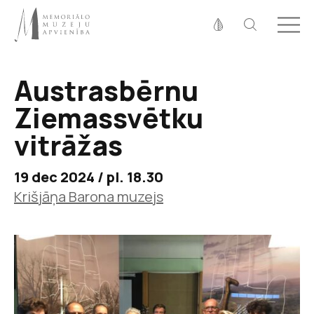
Fonta izmērs
100%
125%
150%
Austrasbērnu
Kontrasts
Ziemassvētku
vitrāžas
19 dec 2024 / pl. 18.30
Krišjāņa Barona muzejs