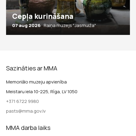
Cepļa kurināšana
07 aug 2026
Raiņa muzejs "Jasmuiža"
Sazināties ar MMA
Memoriālo muzeju apvienība
Meistaru iela 10-225, Rīga, LV 1050
+371 6722 9980
pasts@mma.gov.lv
MMA darba laiks