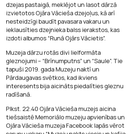
dzejas pastaigā, meklējot un lasot dārzā
izvietotos Ojāra Vācieša dzejoļus, kā arī
nesteidzīgi baudīt pavasara vakaru un
ieklausīties dzejnieka balss ierakstos, kas
izdoti albumos “Runā Ojārs Vācietis”.
Muzeja dārzu rotās divi lielformāta
gleznojumi – “Brīnumputns” un “Saule”. Tie
tapuši 2019. gada Muzeju naktī un
Pārdaugavas svētkos, kad ikviens
interesents bija aicināts piedalīties gleznu
radīšanā.
Plkst. 22.40 Ojāra Vācieša muzejs aicina
tiešsaistē Memoriālo muzeju apvienības un
Ojāra Vācieša muzeja Facebook lapās vērot
sarunu vakaru “Muzeju nakts viesis un kafija