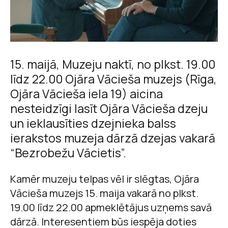
15. maijā, Muzeju naktī, no plkst. 19.00
līdz 22.00 Ojāra Vācieša muzejs (Rīga,
Ojāra Vācieša iela 19) aicina
nesteidzīgi lasīt Ojāra Vācieša dzeju
un ieklausīties dzejnieka balss
ierakstos muzeja dārzā dzejas vakarā
“Bezrobežu Vācietis”.
Kamēr muzeju telpas vēl ir slēgtas, Ojāra
Vācieša muzejs 15. maija vakarā no plkst.
19.00 līdz 22.00 apmeklētājus uzņems savā
dārzā. Interesentiem būs iespēja doties