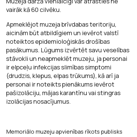
Muzeja dārzā vienlaicīgi var atrasties ne
vairāk kā 60 cilvēku.
Apmeklējot muzeja brīvdabas teritoriju,
aicinām būt atbildīgiem un ievērot valstī
noteiktos epidemioloģiskās drošības
pasākumus. Lūgums izvērtēt savu veselības
stāvokli un neapmeklēt muzeju, ja personai
ir elpceļu infekcijas slimības simptomi
(drudzis, klepus, elpas trūkums), kā arī ja
personai ir noteikts pienākums ievērot
pašizolāciju, mājas karantīnu vai stingras
izolācijas nosacījumus.
Memoriālo muzeju apvienības rīkots publisks