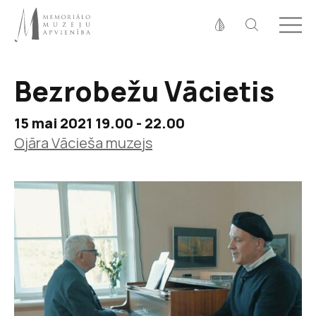
Fonta izmērs
100%
125%
150%
Bezrobežu Vācietis
Kontrasts
15 mai 2021 19.00 - 22.00
Ojāra Vācieša muzejs