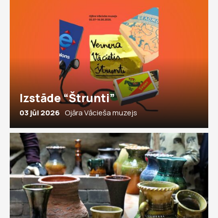
Izstāde “Štrunti”
03 jūl 2026
Ojāra Vācieša muzejs