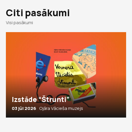
Citi pasākumi
Visi pasākumi
Izstāde “Štrunti”
03 jūl 2026
Ojāra Vācieša muzejs