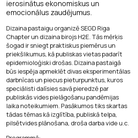
ierosinātus ekonomiskus un
emocionālus zaudējumus.
Dizaina pastaigu organizē SEGD Riga
Chapter un dizaina birojs H2E. Tās mērķis
šogad ir sniegt praktiskus piemērus un
priekšlikumus, kā publiskas vietas padarīt
epidemioloģiski drošas. Dizaina pastaigā
būs iespēja apmeklēt divas eksperimentālas
darbnīcas un piecus pieturpunktus, kuros
speciālisti dalīsies savā pieredzē par
publiskās vides pielāgošanu pandēmijas
laika noteikumiem. Pasākumos tiks skartas
tādas tēmas kā izglītība, publiskā telpa,
pilsētvides plānošana, droša darba vide u.c.
Programmā: