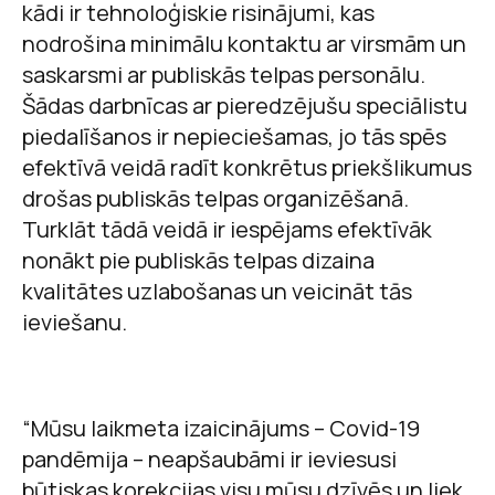
kādi ir tehnoloģiskie risinājumi, kas
nodrošina minimālu kontaktu ar virsmām un
saskarsmi ar publiskās telpas personālu.
Šādas darbnīcas ar pieredzējušu speciālistu
piedalīšanos ir nepieciešamas, jo tās spēs
efektīvā veidā radīt konkrētus priekšlikumus
drošas publiskās telpas organizēšanā.
Turklāt tādā veidā ir iespējams efektīvāk
nonākt pie publiskās telpas dizaina
kvalitātes uzlabošanas un veicināt tās
ieviešanu.
“Mūsu laikmeta izaicinājums – Covid-19
pandēmija – neapšaubāmi ir ieviesusi
būtiskas korekcijas visu mūsu dzīvēs un liek