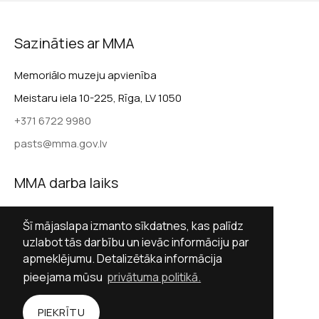
Sazināties ar MMA
Memoriālo muzeju apvienība
Meistaru iela 10-225, Rīga, LV 1050
+371 6722 9980
pasts@mma.gov.lv
MMA darba laiks
Darba dienās 9.00–17.00
Šī mājaslapa izmanto sīkdatnes, kas palīdz
Sestdienās slēgts
uzlabot tās darbību un ievāc informāciju par
apmeklējumu. Detalizētāka informācija
Svētdienās slēgts
pieejama mūsu
privātuma politikā.
Sekot MMA
PIEKRĪTU