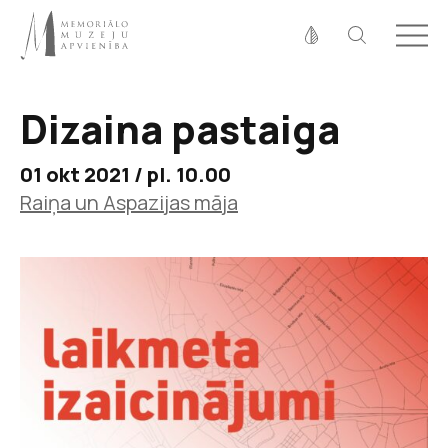
Fonta izmērs
100%
125%
150%
Dizaina pastaiga
Kontrasts
01 okt 2021 / pl. 10.00
Raiņa un Aspazijas māja