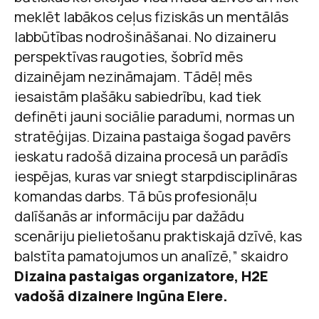
meklēt labākos ceļus fiziskās un mentālās
labbūtības nodrošināšanai. No dizaineru
perspektīvas raugoties, šobrīd mēs
dizainējam nezināmajam. Tādēļ mēs
iesaistām plašāku sabiedrību, kad tiek
definēti jauni sociālie paradumi, normas un
stratēģijas. Dizaina pastaiga šogad pavērs
ieskatu radošā dizaina procesā un parādīs
iespējas, kuras var sniegt starpdisciplināras
komandas darbs. Tā būs profesionāļu
dalīšanās ar informāciju par dažādu
scenāriju pielietošanu praktiskajā dzīvē, kas
balstīta pamatojumos un analīzē,” skaidro
Dizaina pastaigas organizatore, H2E
vadošā dizainere Ingūna Elere.