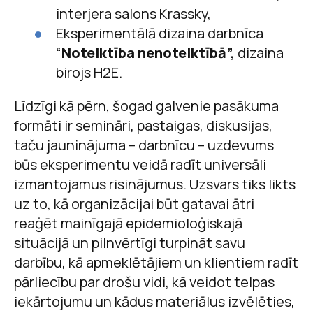
interjera salons Krassky,
Eksperimentālā dizaina darbnīca
“
Noteiktība nenoteiktībā”,
dizaina
birojs H2E.
Līdzīgi kā pērn, šogad galvenie pasākuma
formāti ir semināri, pastaigas, diskusijas,
taču jauninājuma – darbnīcu – uzdevums
būs eksperimentu veidā radīt universāli
izmantojamus risinājumus. Uzsvars tiks likts
uz to, kā organizācijai būt gatavai ātri
reaģēt mainīgajā epidemioloģiskajā
situācijā un pilnvērtīgi turpināt savu
darbību, kā apmeklētājiem un klientiem radīt
pārliecību par drošu vidi, kā veidot telpas
iekārtojumu un kādus materiālus izvēlēties,