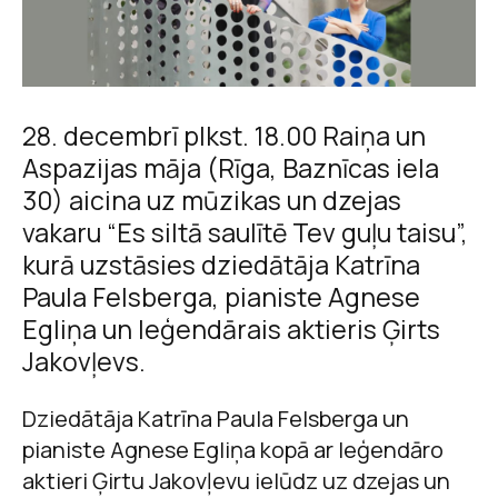
28. decembrī plkst. 18.00 Raiņa un
Aspazijas māja (Rīga, Baznīcas iela
30) aicina uz mūzikas un dzejas
vakaru “Es siltā saulītē Tev guļu taisu”,
kurā uzstāsies dziedātāja Katrīna
Paula Felsberga, pianiste Agnese
Egliņa un leģendārais aktieris Ģirts
Jakovļevs.
Dziedātāja Katrīna Paula Felsberga un
pianiste Agnese Egliņa kopā ar leģendāro
aktieri Ģirtu Jakovļevu ielūdz uz dzejas un