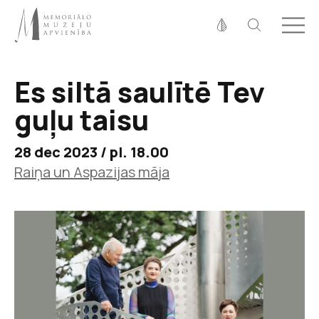
Fonta izmērs
100%
125%
150%
Es siltā saulītē Tev
Kontrasts
guļu taisu
28 dec 2023 / pl. 18.00
Raiņa un Aspazijas māja