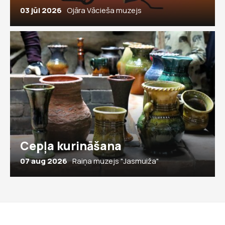
03 jūl 2026
Ojāra Vācieša muzejs
Cepļa kurināšana
07 aug 2026
Raiņa muzejs "Jasmuiža"