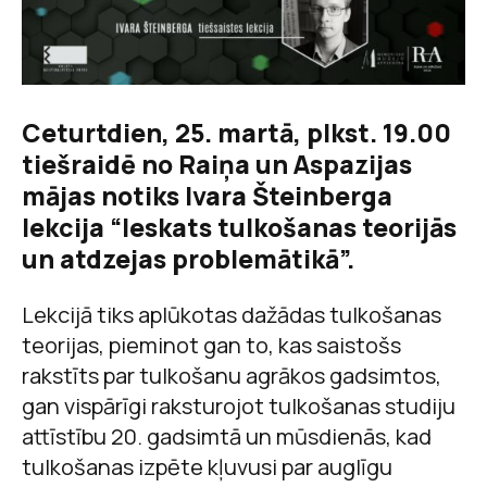
Ceturtdien, 25. martā, plkst. 19.00
tiešraidē no Raiņa un Aspazijas
mājas notiks Ivara Šteinberga
lekcija “Ieskats tulkošanas teorijās
un atdzejas problemātikā”.
Lekcijā tiks aplūkotas dažādas tulkošanas
teorijas, pieminot gan to, kas saistošs
rakstīts par tulkošanu agrākos gadsimtos,
gan vispārīgi raksturojot tulkošanas studiju
attīstību 20. gadsimtā un mūsdienās, kad
tulkošanas izpēte kļuvusi par auglīgu