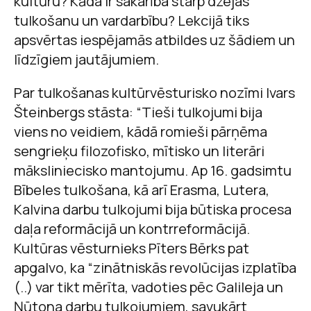
kultūru? Kāda ir sakarība starp dzejas
tulkošanu un vardarbību? Lekcijā tiks
apsvērtas iespējamās atbildes uz šādiem un
līdzīgiem jautājumiem.
Par tulkošanas kultūrvēsturisko nozīmi Ivars
Šteinbergs stāsta: “Tieši tulkojumi bija
viens no veidiem, kādā romieši pārņēma
sengrieķu filozofisko, mītisko un literāri
māksliniecisko mantojumu. Ap 16. gadsimtu
Bībeles tulkošana, kā arī Erasma, Lutera,
Kalvina darbu tulkojumi bija būtiska procesa
daļa reformācijā un kontrreformācijā.
Kultūras vēsturnieks Pīters Bērks pat
apgalvo, ka “zinātniskās revolūcijas izplatība
(..) var tikt mērīta, vadoties pēc Galileja un
Ņūtona darbu tulkojumiem, savukārt