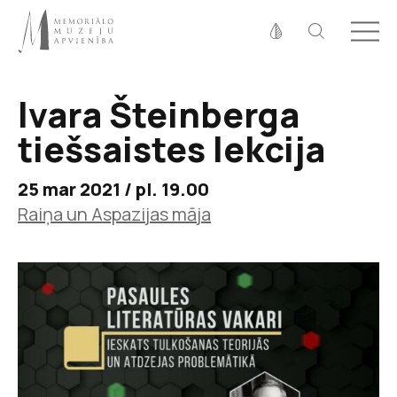
Fonta izmērs
100%
125%
150%
Ivara Šteinberga
Kontrasts
tiešsaistes lekcija
25 mar 2021 / pl. 19.00
Raiņa un Aspazijas māja