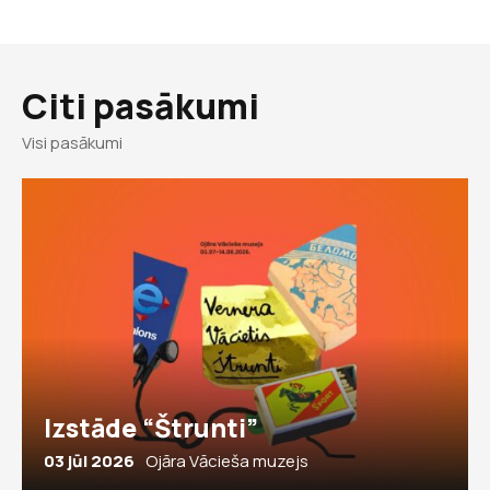
Citi pasākumi
Visi pasākumi
Izstāde “Štrunti”
03 jūl 2026
Ojāra Vācieša muzejs