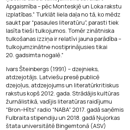
Apgaismība – pēc Monteskjē un Loka rakstu
izplatības.” Turklāt liela daļa no tā, ko mēdz
saukt par “pasaules literatūru”, parasti tiek
lasīta tieši tulkojumos. Tomēr zinātniska
tulkošanas izziņa ir relatīvi jauna parādība –
tulkojumzinātne nostiprinājusies tikai
20. gadsimta nogalē.”
Ivars Šteinbergs (1991) – dzejnieks,
atdzejotājs. Latviešu presē publicē
dzejoļus, atdzejojums un literatūrkritiskus
rakstus kopš 2012. gada. Strādājis kultūras
žurnālistikā, vadījis literatūras raidījumu
“Bron–Hīts” radio “NABA” 2017. gadā saņēmis
Fulbraita stipendiju un 2018. gadā Ņujorkas
štata universitātē Bingemtonā (ASV)