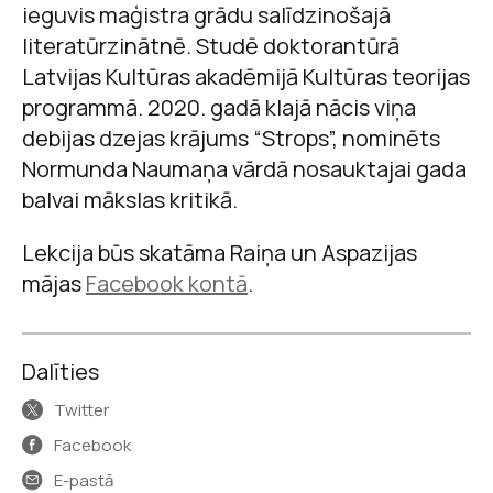
ieguvis maģistra grādu salīdzinošajā
literatūrzinātnē. Studē doktorantūrā
Latvijas Kultūras akadēmijā Kultūras teorijas
programmā. 2020. gadā klajā nācis viņa
debijas dzejas krājums “Strops”, nominēts
Normunda Naumaņa vārdā nosauktajai gada
balvai mākslas kritikā.
Lekcija būs skatāma Raiņa un Aspazijas
mājas
Facebook kontā
.
Dalīties
Twitter
Facebook
E-pastā