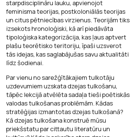
starpdisciplināru lauku, apvienojot
feminisma teorijas, postkoloniālās teorijas
un citus pētniecības virzienus. Teorijām tiks
izsekots hronoloģiski, kā arī piedāvāta
tipoloģiska kategorizācija, kas ļaus aptvert
plašu teorētisko teritoriju, īpaši uzsverot
tās idejas, kas saglabājušas savu aktualitāti
līdz šodienai.
Par vienu no sarežģītākajiem tulkotāju
uzdevumiem uzskata dzejas tulkošanu,
tāpēc lekcijā atvēlēta sadaļa tieši poētiskās
valodas tulkošanas problēmām. Kādas
stratēģijas izmantotas dzejas tulkošanā?
Kā dzejas tulkošana konstruē mūsu
priekšstatu par cittautu literatūru un