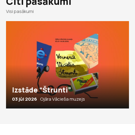
Citi pasākumi
Visi pasākumi
Izstāde “Štrunti”
03 jūl 2026
Ojāra Vācieša muzejs