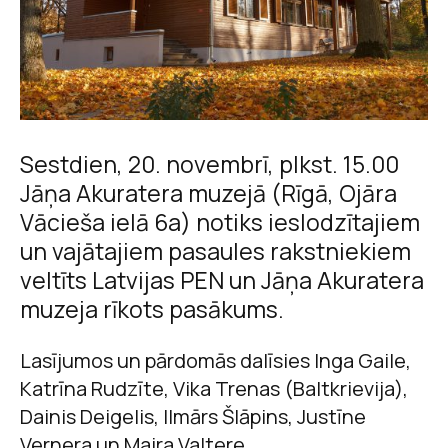
Sestdien, 20. novembrī, plkst. 15.00
Jāņa Akuratera muzejā (Rīgā, Ojāra
Vācieša ielā 6a) notiks ieslodzītajiem
un vajātajiem pasaules rakstniekiem
veltīts Latvijas PEN un Jāņa Akuratera
muzeja rīkots pasākums.
Lasījumos un pārdomās dalīsies Inga Gaile,
Katrīna Rudzīte, Vika Trenas (Baltkrievija),
Dainis Deigelis, Ilmārs Šlāpins, Justīne
Vernera un Maira Valtere.