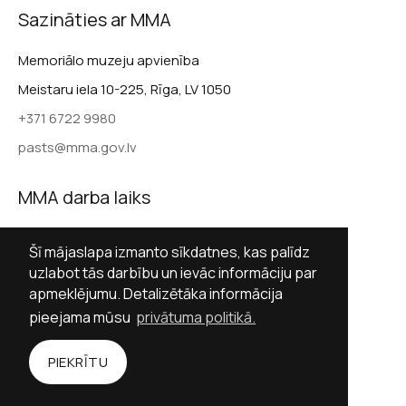
Sazināties ar MMA
Memoriālo muzeju apvienība
Meistaru iela 10-225, Rīga, LV 1050
+371 6722 9980
pasts@mma.gov.lv
MMA darba laiks
Darba dienās 9.00–17.00
Šī mājaslapa izmanto sīkdatnes, kas palīdz
Sestdienās slēgts
uzlabot tās darbību un ievāc informāciju par
apmeklējumu. Detalizētāka informācija
Svētdienās slēgts
pieejama mūsu
privātuma politikā.
Sekot MMA
PIEKRĪTU
Facebook
Twitter (X)
Instagram