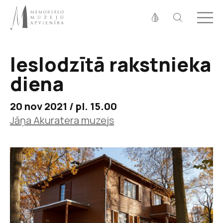
Fonta izmērs
100%
125%
150%
Ieslodzītā rakstnieka
Kontrasts
diena
20 nov 2021 / pl. 15.00
Jāņa Akuratera muzejs