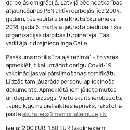
darbojās emigrācijā. Latvijā pēc neatkarības
atjaunošanas PEN aktīvi darbojās līdz 2004.
gadam, tās vadītājs bija Knuts Skujenieks.
2018. gada 6. martā atjaunotā biedrība ir šīs
organizācijas darbības turpinātāja. Tās
vadītāja ir dzejniece Inga Gaile.
Pasākums notiks “zaļajā režīmā” – to varēs
apmeklēt, tikai uzrādot derīgu Covid-19
vakcinācijas vai pārslimošanas sertifikātu.
Līdzās tam jāuzrāda personu apliecinošs
dokuments. Apmeklētājiem jālieto mutes
un deguna aizsegs. Vietu skaits ierobežots,
tāpēc lūgums pieteikties iepriekš, rakstot e-
pastā
akuraters@memorialiemuzeji.lv
Ieeja: 2.00 EUR, 1.50 EUR (skolniekiem,