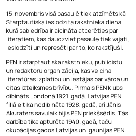
15. novembris visā pasaulē tiek atzīmēts kā
Starptautiskā ieslodzītā rakstnieka diena,
kurā sabiedrība ir aicināta atcerēties par
literātiem, kas daudzviet pasaulē tiek vajāti,
ieslodzīti un represēti par to, ko rakstījuši.
PEN ir starptautiska rakstnieku, publicistu
un redaktoru organizācija, kas veicina
literatūras izplatību un iestājas par vārda un
citas izteiksmes brīvību. Pirmais PEN klubs
dibināts Londonā 1921. gadā. Latvijas PEN
filiāle tika nodibināta 1928. gadā, arī Jānis
Akuraters savulaik bijis PEN priekšsēdis. Tās
darbība tika apturēta 1940. gadā, taču
okupācijas gados Latvijas un Igaunijas PEN