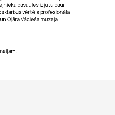
ejnieka pasaules izjūtu caur
s darbus vērtēja profesionāla
i un Ojāra Vācieša muzeja
 maijam.