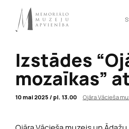
S
Izstādes “Oj
Raiņa 
mozaīkas” a
10 mai 2025 / pl. 13.00
Ojāra Vācieša mu
Ojāra Vācieša muzejs un Ādažu