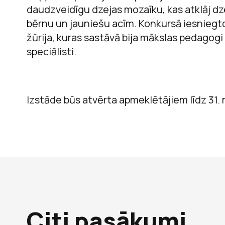
daudzveidīgu dzejas mozaīku, kas atklāj dz
bērnu un jauniešu acīm. Konkursā iesniegto
žūrija, kuras sastāvā bija mākslas pedagog
speciālisti.
Izstāde būs atvērta apmeklētājiem līdz 31.
Citi pasākumi