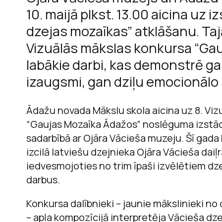
10. maijā plkst. 13.00 aicina uz 
dzejas mozaīkas” atklāšanu. Taj
Vizuālās mākslas konkursa “Ga
M
labākie darbi, kas demonstrē g
izaugsmi, gan dziļu emocionālo s
Ādažu novada Mākslu skola aicina uz 8. Vi
“Gaujas Mozaīka Ādažos” noslēguma izstādi
sadarbībā ar Ojāra Vācieša muzeju. Šī gada 
izcilā latviešu dzejnieka Ojāra Vācieša daiļr
iedvesmojoties no trim īpaši izvēlētiem dze
darbus.
Konkursa dalībnieki – jaunie mākslinieki n
– apļa kompozīcijā interpretēja Vācieša dze