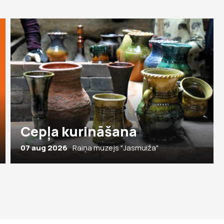
Cepļa kurināšana
07 aug 2026
Raiņa muzejs "Jasmuiža"