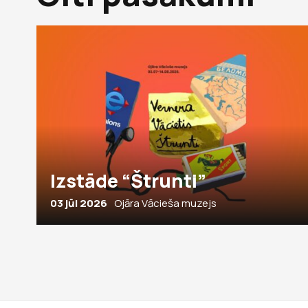
Izstāde “Štrunti”
03 jūl 2026
Ojāra Vācieša muzejs