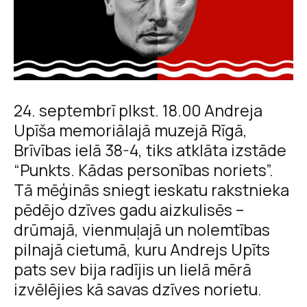
24. septembrī plkst. 18.00 Andreja
Upīša memoriālajā muzejā Rīgā,
Brīvības ielā 38-4, tiks atklāta izstāde
“Punkts. Kādas personības noriets”.
Tā mēģinās sniegt ieskatu rakstnieka
pēdējo dzīves gadu aizkulisēs –
drūmajā, vienmuļajā un nolemtības
pilnajā cietumā, kuru Andrejs Upīts
pats sev bija radījis un lielā mērā
izvēlējies kā savas dzīves norietu.