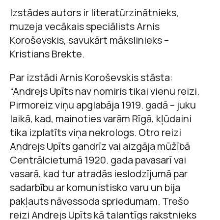
Izstādes autors ir literatūrzinātnieks,
muzeja vecākais speciālists Arnis
Koroševskis, savukārt mākslinieks –
Kristians Brekte.
Par izstādi Arnis Koroševskis stāsta:
“Andrejs Upīts nav nomiris tikai vienu reizi.
Pirmoreiz viņu apglabāja 1919. gadā – juku
laikā, kad, mainoties varām Rīgā, kļūdaini
tika izplatīts viņa nekrologs. Otro reizi
Andrejs Upīts gandrīz vai aizgāja mūžībā
Centrālcietumā 1920. gada pavasarī vai
vasarā, kad tur atradās ieslodzījumā par
sadarbību ar komunistisko varu un bija
pakļauts nāvessoda spriedumam. Trešo
reizi Andrejs Upīts kā talantīgs rakstnieks