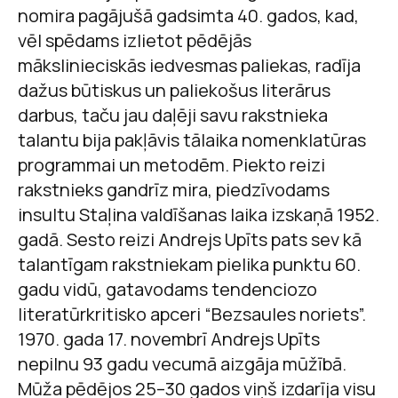
nomira pagājušā gadsimta 40. gados, kad,
vēl spēdams izlietot pēdējās
mākslinieciskās iedvesmas paliekas, radīja
dažus būtiskus un paliekošus literārus
darbus, taču jau daļēji savu rakstnieka
talantu bija pakļāvis tālaika nomenklatūras
programmai un metodēm. Piekto reizi
rakstnieks gandrīz mira, piedzīvodams
insultu Staļina valdīšanas laika izskaņā 1952.
gadā. Sesto reizi Andrejs Upīts pats sev kā
talantīgam rakstniekam pielika punktu 60.
gadu vidū, gatavodams tendenciozo
literatūrkritisko apceri “Bezsaules noriets”.
1970. gada 17. novembrī Andrejs Upīts
nepilnu 93 gadu vecumā aizgāja mūžībā.
Mūža pēdējos 25–30 gados viņš izdarīja visu