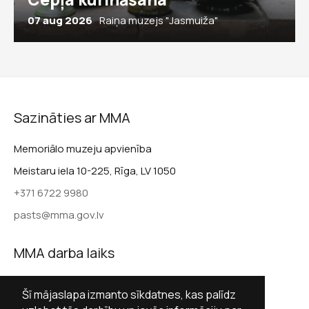
07 aug 2026
Raiņa muzejs "Jasmuiža"
Sazināties ar MMA
Memoriālo muzeju apvienība
Meistaru iela 10-225, Rīga, LV 1050
+371 6722 9980
pasts@mma.gov.lv
MMA darba laiks
Darba dienās 9.00–17.00
Šī mājaslapa izmanto sīkdatnes, kas palīdz
Sestdienās slēgts