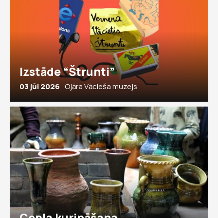
Izstāde “Štrunti”
03 jūl 2026
Ojāra Vācieša muzejs
Cepļa kurināšana