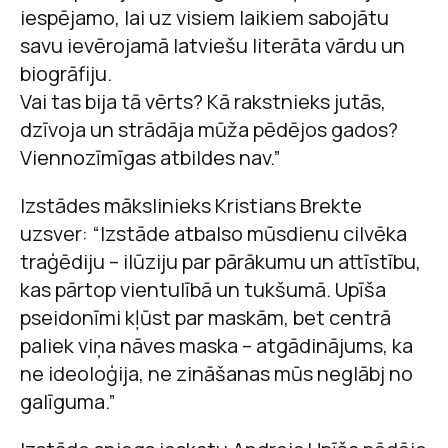
iespējamo, lai uz visiem laikiem sabojātu
savu ievērojamā latviešu literāta vārdu un
biogrāfiju.
Vai tas bija tā vērts? Kā rakstnieks jutās,
dzīvoja un strādāja mūža pēdējos gados?
Viennozīmīgas atbildes nav.”
Izstādes mākslinieks Kristians Brekte
uzsver: “Izstāde atbalso mūsdienu cilvēka
traģēdiju – ilūziju par pārākumu un attīstību,
kas pārtop vientulībā un tukšumā. Upīša
pseidonīmi kļūst par maskām, bet centrā
paliek viņa nāves maska – atgādinājums, ka
ne ideoloģija, ne zināšanas mūs neglābj no
galīguma.”