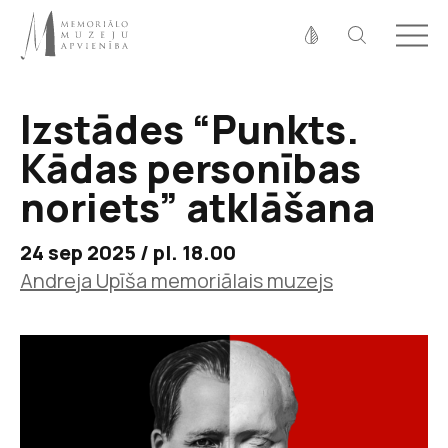
Fonta izmērs
100%
125%
150%
Izstādes “Punkts.
Kontrasts
Kādas personības
noriets” atklāšana
24 sep 2025 / pl. 18.00
Andreja Upīša memoriālais muzejs