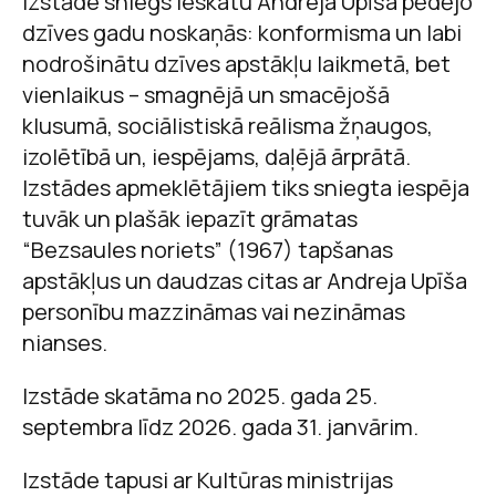
Izstāde sniegs ieskatu Andreja Upīša pēdējo
dzīves gadu noskaņās: konformisma un labi
nodrošinātu dzīves apstākļu laikmetā, bet
vienlaikus – smagnējā un smacējošā
klusumā, sociālistiskā reālisma žņaugos,
izolētībā un, iespējams, daļējā ārprātā.
Izstādes apmeklētājiem tiks sniegta iespēja
tuvāk un plašāk iepazīt grāmatas
“Bezsaules noriets” (1967) tapšanas
apstākļus un daudzas citas ar Andreja Upīša
personību mazzināmas vai nezināmas
nianses.
Izstāde skatāma no 2025. gada 25.
septembra līdz 2026. gada 31. janvārim.
Izstāde tapusi ar Kultūras ministrijas