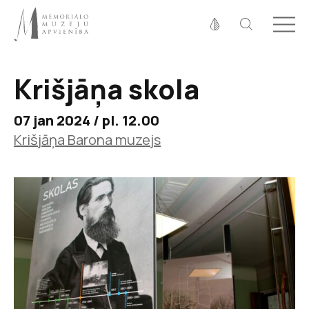
Fonta izmērs
100%
125%
150%
Krišjāņa skola
Kontrasts
07 jan 2024 / pl. 12.00
Krišjāņa Barona muzejs