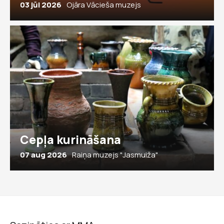
03 jūl 2026
Ojāra Vācieša muzejs
Cepļa kurināšana
07 aug 2026
Raiņa muzejs "Jasmuiža"