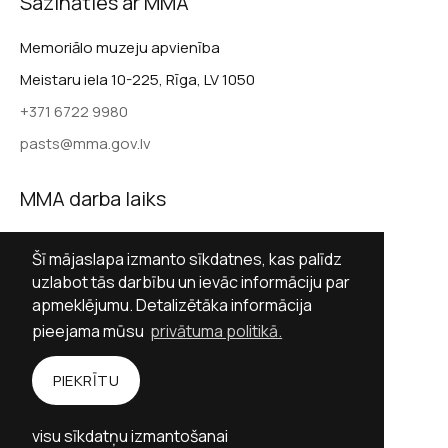
Sazināties ar MMA
Memoriālo muzeju apvienība
Meistaru iela 10-225, Rīga, LV 1050
+371 6722 9980
pasts@mma.gov.lv
MMA darba laiks
Darba dienās 9.00–17.00
Šī mājaslapa izmanto sīkdatnes, kas palīdz
Sestdienās slēgts
uzlabot tās darbību un ievāc informāciju par
apmeklējumu. Detalizētāka informācija
Svētdienās slēgts
pieejama mūsu
privātuma politikā.
Sekot MMA
PIEKRĪTU
Facebook
Twitter (X)
Instagram
visu sīkdatņu izmantošanai
YouTube