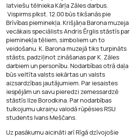
latviešu tēlnieka Kārļa Zāles darbus.
Vispirms plkst. 12.00 būs tikšanās pie
Brīvības pieminekļa. Krišjāņa Barona muzeja
vecākais speciālists Andris Ērglis stāstīs par
pieminekļa tēliem, simboliem un to
veidošanu. K. Barona muzejā tiks turpināts
stāsts, padziļinot zināšanas par K. Zāles
darbiem un personību. Nodarbības otrā daļa
būs veltīta valsts iekārtas un valsts
aizsardzības jautājumiem. Par iesaistes
iespējām un savu pieredzi zemessardzē
stāstīs Ilze Borodkina. Par nodarbības
tulkojumu ukraiņu valodā rūpēsies RSU
students Ivans Meščans.
Uz pasākumu aicināti arī Rīgā dzīvojošie