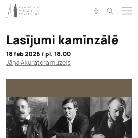
Fonta izmērs
100%
125%
150%
Lasījumi kamīnzālē
Kontrasts
18 feb 2026 / pl. 18.00
Jāņa Akuratera muzejs