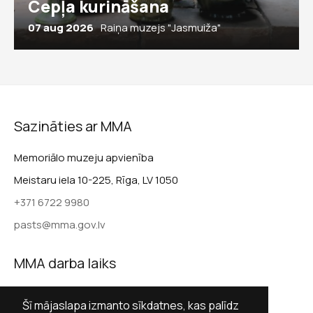
Cepļa kurināšana
07 aug 2026
Raiņa muzejs "Jasmuiža"
Sazināties ar MMA
Memoriālo muzeju apvienība
Meistaru iela 10-225, Rīga, LV 1050
+371 6722 9980
pasts@mma.gov.lv
MMA darba laiks
Darba dienās 9.00–17.00
Šī mājaslapa izmanto sīkdatnes, kas palīdz