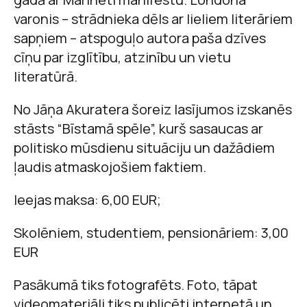
varonis – strādnieka dēls ar lieliem literāriem
sapņiem – atspoguļo autora paša dzīves
cīņu par izglītību, atzinību un vietu
literatūrā.
No Jāņa Akuratera šoreiz lasījumos izskanēs
stāsts “Bīstamā spēle”, kurš sasaucas ar
politisko mūsdienu situāciju un dažādiem
ļaudis atmaskojošiem faktiem.
Ieejas maksa: 6,00 EUR;
Skolēniem, studentiem, pensionāriem: 3,00
EUR
Pasākumā tiks fotografēts. Foto, tāpat
videomateriāli tiks publicēti internetā un