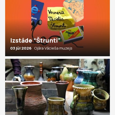
Izstāde “Štrunti”
03 jūl 2026
Ojāra Vācieša muzejs