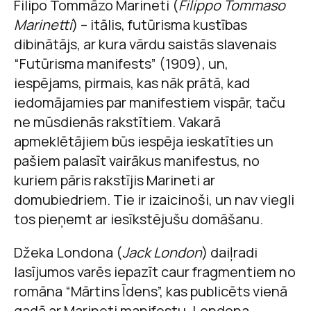
Filipo Tommāzo Marineti (
Filippo Tommaso
Marinetti
) – itālis, futūrisma kustības
dibinātājs, ar kura vārdu saistās slavenais
“Futūrisma manifests” (1909), un,
iespējams, pirmais, kas nāk prātā, kad
iedomājamies par manifestiem vispār, taču
ne mūsdienās rakstītiem. Vakarā
apmeklētājiem būs iespēja ieskatīties un
pašiem palasīt vairākus manifestus, no
kuriem pāris rakstījis Marineti ar
domubiedriem. Tie ir izaicinoši, un nav viegli
tos pieņemt ar iesīkstējušu domāšanu.
Džeka Londona (
Jack London
) daiļradi
lasījumos varēs iepazīt caur fragmentiem no
romāna “Mārtins Īdens”, kas publicēts vienā
gadā ar Marineti manifestu. Londona