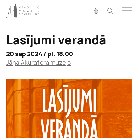
Fonta izmērs
100%
125%
150%
Lasījumi verandā
Kontrasts
20 sep 2024 / pl. 18.00
Jāņa Akuratera muzejs