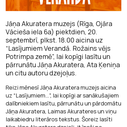
Jāņa Akuratera muzejs (Rīga, Ojāra
Vācieša iela 6a) piektdien, 20.
septembrī, plkst. 18.00 aicina uz
“Lasījumiem Verandā. Rožains vējs
Potrimpa zemē”, lai kopīgi lasītu un
pārrunātu Jāņa Akuratera, Ata Ķeniņa
un citu autoru dzejoļus.
Reizi mēnesī Jāņa Akuratera muzejs aicina
uz “Lasījumiem…”, lai kopīgi ar sanākušajiem
dalībniekiem lasītu, pārrunātu un pārdomātu
Jāņa Akuratera, Laimas Akurateres un viņu
laikabiedru literāros tekstus. Šoreiz lasīti