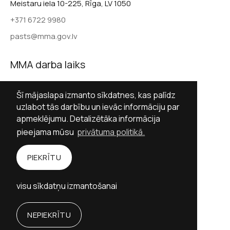
Meistaru iela 10-225, Rīga, LV 1050
+371 6722 9980
pasts@mma.gov.lv
MMA darba laiks
Darba dienās 9.00–17.00
Šī mājaslapa izmanto sīkdatnes, kas palīdz
Sestdienās slēgts
uzlabot tās darbību un ievāc informāciju par
apmeklējumu. Detalizētāka informācija
Svētdienās slēgts
pieejama mūsu
privātuma politikā.
Sekot MMA
PIEKRĪTU
Facebook
Twitter (X)
Instagram
visu sīkdatņu izmantošanai
YouTube
NEPIEKRĪTU
Personību stāstu vietne izstrādāta ar Valsts
kultūrkapitāla fonda finansiālu atbalstu.