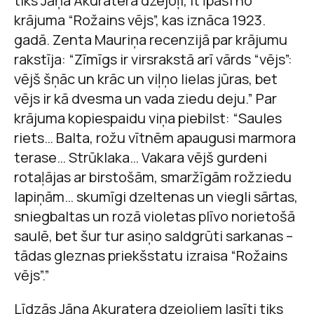
tiks Jāņa Akuratera dzejoļi, it īpaši no
krājuma “Rožains vējs”, kas iznāca 1923.
gadā. Zenta Mauriņa recenzijā par krājumu
rakstīja: “Zīmīgs ir virsrakstā arī vārds “vējs”:
vējš šņāc un krāc un viļņo lielas jūras, bet
vējs ir kā dvesma un vada ziedu deju.” Par
krājuma kopiespaidu viņa piebilst: “Saules
riets… Balta, rožu vītnēm apaugusi marmora
terase… Strūklaka… Vakara vējš gurdeni
rotaļājas ar birstošām, smaržīgām rožziedu
lapiņām… skumīgi dzeltenas un viegli sārtas,
sniegbaltas un rozā violetas plīvo norietošā
saulē, bet šur tur asiņo saldgrūti sarkanas –
tādas gleznas priekšstatu izraisa “Rožains
vējs”.”
Līdzās Jāņa Akuratera dzejoļiem lasīti tiks