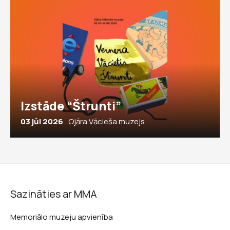
Izstāde “Štrunti”
03 jūl 2026
Ojāra Vācieša muzejs
Sazināties ar MMA
Memoriālo muzeju apvienība