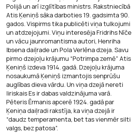
Polijā un arī izglītības ministrs. Rakstniecībā
Atis Ķeniņš sāka darboties 19. gadsimta 90.
gados. Vispirms tika publicēti viņa tulkojumi
un atdzejojumi. Viņu interesēja Fridrihs Nīče
un vācu jaunromantisma autori, Henriha
Ibsena daiļrade un Pola Verlēna dzeja. Savu
pirmo dzejoļu krājumu “Potrimpa zemē” Atis
Ķeniņš izdeva 1914. gadā. Dzejoļu krājuma
nosaukumā Ķeniņš izmantojis senprūšu
auglības dieva vārdu. Un viņa dzejā nereti
liriskais Es ir dabas valdzinājuma varā.
Pēteris Ērmanis apcerē 1924. gadā par
Ķeniņa daiļradi rakstīja, ka viņa dzejā ir
“daudz temperamenta, bet tas vienmēr silti
valgs, bez patosa”.