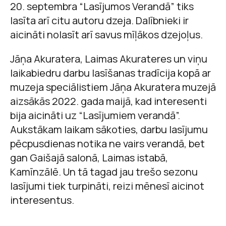
20. septembra “Lasījumos Verandā” tiks
lasīta arī citu autoru dzeja. Dalībnieki ir
aicināti nolasīt arī savus mīļākos dzejoļus.
Jāņa Akuratera, Laimas Akurateres un viņu
laikabiedru darbu lasīšanas tradīcija kopā ar
muzeja speciālistiem Jāņa Akuratera muzejā
aizsākās 2022. gada maijā, kad interesenti
bija aicināti uz “Lasījumiem verandā”.
Aukstākam laikam sākoties, darbu lasījumu
pēcpusdienas notika ne vairs verandā, bet
gan Gaišajā salonā, Laimas istabā,
Kamīnzālē. Un tā tagad jau trešo sezonu
lasījumi tiek turpināti, reizi mēnesī aicinot
interesentus.