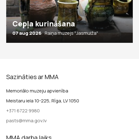
Cepļa kurināšana
07 aug 2026
Raiņa muzejs "Jasmuiža"
Sazināties ar MMA
Memoriālo muzeju apvienība
Meistaru iela 10-225, Rīga, LV 1050
+371 6722 9980
pasts@mma.gov.lv
MMA darba laiks