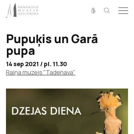
Fonta izmērs
100%
125%
150%
Pupuķis un Garā
Kontrasts
pupa
14 sep 2021 / pl. 11.30
Raiņa muzejs "Tadenava"