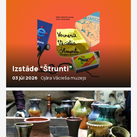
Izstāde “Štrunti”
03 jūl 2026
Ojāra Vācieša muzejs