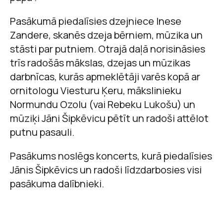
Pasākumā piedalīsies dzejniece Inese
Zandere, skanēs dzeja bērniem, mūzika un
stāsti par putniem. Otrajā daļā norisināsies
trīs radošās mākslas, dzejas un mūzikas
darbnīcas, kurās apmeklētāji varēs kopā ar
ornitologu Viesturu Ķeru, mākslinieku
Normundu Ozolu (vai Rebeku Lukošu) un
mūziķi Jāni Šipkēvicu pētīt un radoši attēlot
putnu pasauli.
Pasākums noslēgs koncerts, kurā piedalīsies
Jānis Šipkēvics un radoši līdzdarbosies visi
pasākuma dalībnieki.