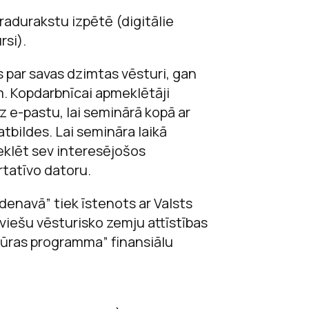
adurakstu izpētē (digitālie
rsi).
s par savas dzimtas vēsturi, gan
. Kopdarbnīcai apmeklētāji
z e-pastu, lai seminārā kopā ar
tbildes. Lai semināra laikā
klēt sev interesējošos
ortatīvo datoru.
enavā” tiek īstenots ar Valsts
iešu vēsturisko zemju attīstības
tūras programma” finansiālu