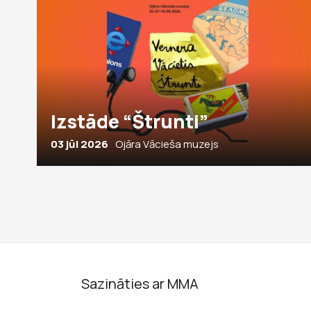
Izstāde “Štrunti”
03 jūl 2026
Ojāra Vācieša muzejs
Sazināties ar MMA