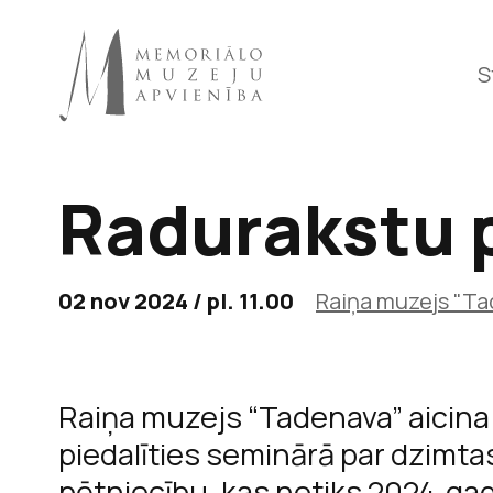
S
Radurakstu 
Raiņa 
02 nov 2024 / pl. 11.00
Raiņa muzejs "T
Raiņa muzejs “Tadenava” aicina
piedalīties seminārā par dzimta
pētniecību, kas notiks 2024. gad