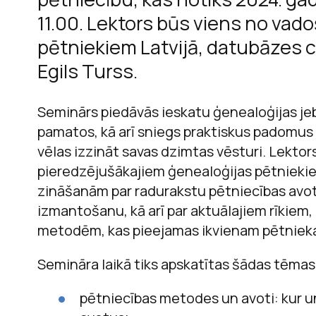
11.00. Lektors būs viens no vad
pētniekiem Latvijā, datubāzes ci
Egils Turss.
M
Seminārs piedāvās ieskatu ģenealoģijas je
pamatos, kā arī sniegs praktiskus padomus 
vēlas izzināt savas dzimtas vēsturi. Lektors 
pieredzējušākajiem ģenealoģijas pētniekie
zināšanām par radurakstu pētniecības avo
izmantošanu, kā arī par aktuālajiem rīkiem
metodēm, kas pieejamas ikvienam pētniek
Semināra laikā tiks apskatītas šādas tēmas
pētniecības metodes un avoti: kur 