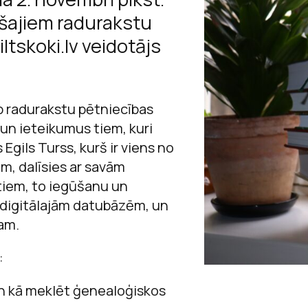
Sarunas
ošajiem radurakstu
Raiņa un Aspazij
Jaņa Rozentāla 
Andrejs Upīts
Viegli lasīt
ltskoki.lv veidotājs
Andreja Upīša me
Ojārs Vācietis
ācību materiā
Andreja Upīša me
b radurakstu pētniecības
Ojāra Vācieša mu
un ieteikumus tiem, kuri
Egils Turss, kurš ir viens no
m, dalīsies ar savām
tiem, to iegūšanu un
, digitālajām datubāzēm, un
am.
:
un kā meklēt ģenealoģiskos