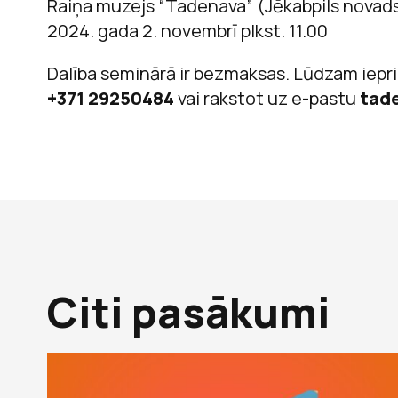
Raiņa muzejs “Tadenava” (Jēkabpils novad
2024. gada 2. novembrī plkst. 11.00
Dalība seminārā ir bezmaksas. Lūdzam ieprie
+371 29250484
vai rakstot uz e-pastu
tade
Citi pasākumi