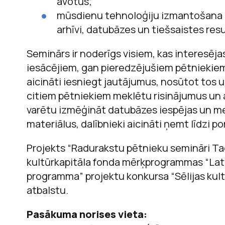
avotus;
mūsdienu tehnoloģiju izmantošana r
arhīvi, datubāzes un tiešsaistes resu
Seminārs ir noderīgs visiem, kas interesēja
iesācējiem, gan pieredzējušiem pētniekiem
aicināti iesniegt jautājumus, nosūtot tos u
citiem pētniekiem meklētu risinājumus un a
varētu izmēģināt datubāzes iespējas un me
materiālus, dalībnieki aicināti ņemt līdzi p
Projekts “Radurakstu pētnieku semināri Tad
kultūrkapitāla fonda mērķprogrammas “Latv
programma” projektu konkursa “Sēlijas kul
atbalstu.
Pasākuma norises vieta: