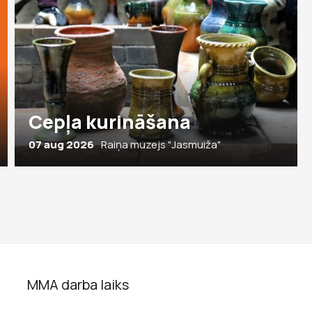
Cepļa kurināšana
07 aug 2026
Raiņa muzejs "Jasmuiža"
MMA darba laiks