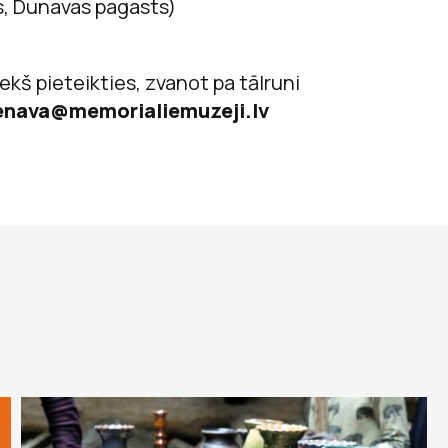
s, Dunavas pagasts)
kš pieteikties, zvanot pa tālruni
nava@memorialiemuzeji.lv