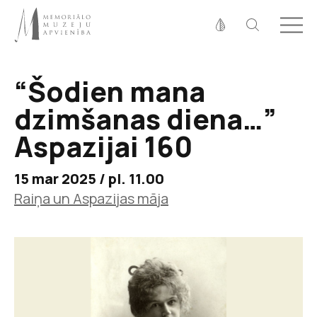
Fonta izmērs
100%
125%
150%
“Šodien mana
Kontrasts
dzimšanas diena…”
Aspazijai 160
15 mar 2025 / pl. 11.00
Raiņa un Aspazijas māja