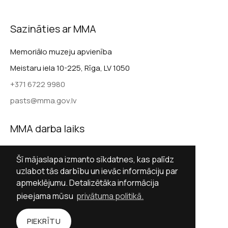
Sazināties ar MMA
Memoriālo muzeju apvienība
Meistaru iela 10-225, Rīga, LV 1050
+371 6722 9980
pasts@mma.gov.lv
MMA darba laiks
Darba dienās 9.00–17.00
Šī mājaslapa izmanto sīkdatnes, kas palīdz
Sestdienās slēgts
uzlabot tās darbību un ievāc informāciju par
apmeklējumu. Detalizētāka informācija
Svētdienās slēgts
pieejama mūsu
privātuma politikā.
Sekot MMA
PIEKRĪTU