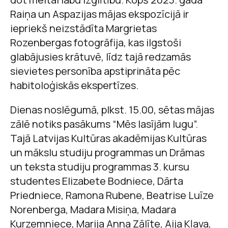
Raiņa un Aspazijas mājas ekspozīcijā ir
iepriekš neizstādīta Margrietas
Rozenbergas fotogrāfija, kas ilgstoši
glabājusies krātuvē, līdz tajā redzamās
sievietes personība apstiprināta pēc
habitoloģiskās ekspertīzes.
Dienas noslēgumā, plkst. 15.00, sētas mājas
zālē notiks pasākums “Mēs lasījām lugu”.
Tajā Latvijas Kultūras akadēmijas Kultūras
un mākslu studiju programmas un Drāmas
un teksta studiju programmas 3. kursu
studentes
Elizabete Bodniece, Dārta
Priedniece, Ramona Rubene, Beatrise Luīze
Norenberga, Madara Misiņa, Madara
Kurzemniece, Marija Anna Zālīte, Aija Kļava,