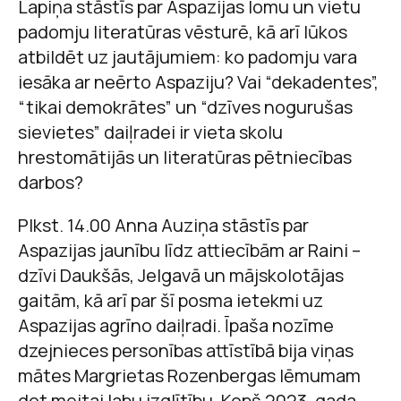
Lapiņa stāstīs par Aspazijas lomu un vietu
padomju literatūras vēsturē, kā arī lūkos
atbildēt uz jautājumiem: ko padomju vara
iesāka ar neērto Aspaziju? Vai “dekadentes”,
“tikai demokrātes” un “dzīves nogurušas
sievietes” daiļradei ir vieta skolu
hrestomātijās un literatūras pētniecības
darbos?
Plkst. 14.00 Anna Auziņa stāstīs par
Aspazijas jaunību līdz attiecībām ar Raini –
dzīvi Daukšās, Jelgavā un mājskolotājas
gaitām, kā arī par šī posma ietekmi uz
Aspazijas agrīno daiļradi. Īpaša nozīme
dzejnieces personības attīstībā bija viņas
mātes Margrietas Rozenbergas lēmumam
dot meitai labu izglītību. Kopš 2023. gada