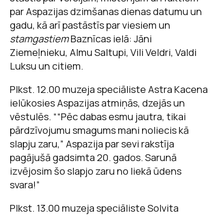
par Aspazijas dzimšanas dienas datumu un
gadu, kā arī pastāstīs par viesiem un
stamgastiem
Baznīcas ielā: Jāni
Ziemeļnieku, Almu Saltupi, Vili Veldri, Valdi
Luksu un citiem.
Plkst. 12.00 muzeja speciāliste Astra Kacena
ielūkosies Aspazijas atmiņās, dzejās un
vēstulēs. ““Pēc dabas esmu jautra, tikai
pārdzīvojumu smagums mani noliecis kā
slapju zaru,” Aspazija par sevi rakstīja
pagājušā gadsimta 20. gados. Sarunā
izvējosim šo slapjo zaru no liekā ūdens
svara!”
Plkst. 13.00 muzeja speciāliste Solvita