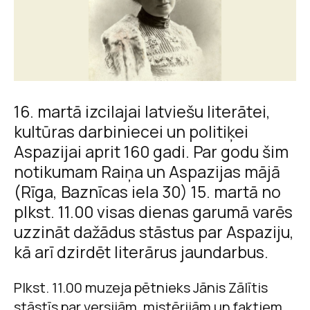
16. martā izcilajai latviešu literātei,
kultūras darbiniecei un politiķei
Aspazijai aprit 160 gadi. Par godu šim
notikumam Raiņa un Aspazijas mājā
(Rīga, Baznīcas iela 30) 15. martā no
plkst. 11.00 visas dienas garumā varēs
uzzināt dažādus stāstus par Aspaziju,
kā arī dzirdēt literārus jaundarbus.
Plkst. 11.00 muzeja pētnieks Jānis Zālītis
stāstīs par versijām, mistērijām un faktiem