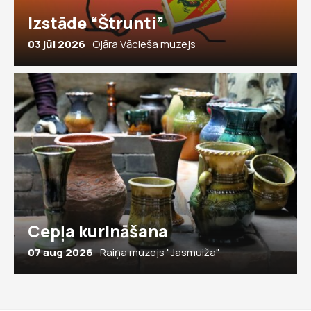
Izstāde “Štrunti”
03 jūl 2026
Ojāra Vācieša muzejs
Cepļa kurināšana
07 aug 2026
Raiņa muzejs "Jasmuiža"