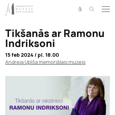
Fonta izmērs
100%
125%
150%
Tikšanās ar Ramonu
Kontrasts
Indriksoni
15 feb 2024 / pl. 18.00
Andreja Upīša memoriālais muzejs