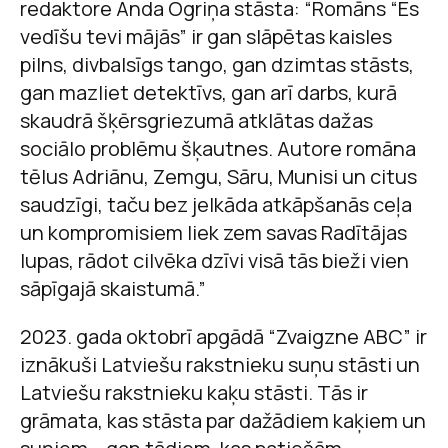
redaktore Anda Ogriņa stāsta: “Romāns “Es
vedīšu tevi mājās” ir gan slāpētas kaisles
pilns, divbalsīgs tango, gan dzimtas stāsts,
gan mazliet detektīvs, gan arī darbs, kurā
skaudrā šķērsgriezumā atklātas dažas
sociālo problēmu šķautnes. Autore romāna
tēlus Adriānu, Zemgu, Sāru, Munisi un citus
saudzīgi, taču bez jelkāda atkāpšanās ceļa
un kompromisiem liek zem savas Radītājas
lupas, rādot cilvēka dzīvi visā tās bieži vien
sāpīgajā skaistumā.”
2023. gada oktobrī apgādā “Zvaigzne ABC” ir
iznākuši Latviešu rakstnieku suņu stāsti un
Latviešu rakstnieku kaķu stāsti. Tās ir
grāmata, kas stāsta par dažādiem kaķiem un