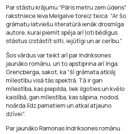
Par stāstu krājumu “Pāris metru zem ūdens”
rakstniece Ieva Melgalve toreiz teica: “Ar šo
grāmatu latviešu literatūrā ienāk drosmīga
autore, kurai piemīt spēja arī ļoti bēdīgus
stāstus izstāstīt silti, iejūtīgi un ar cerību.”
Šos vārdus var teikt arī par Indriksones
jaunāko romānu, un to apstiprina arī Inga
Grencberga, sakot, ka “šī grāmata atklāj
mīlestību visā tās spektrā. Tā ir gan
mīlestība, kas piepilda, liek ilgoties un kvēlo
kaislībā, gan mīlestība, kas sāpina, nodod,
noārda līdz pamatiem un atkal atjauno
dzīvei”.
Par jaunāko Ramonas Indriksones romānu