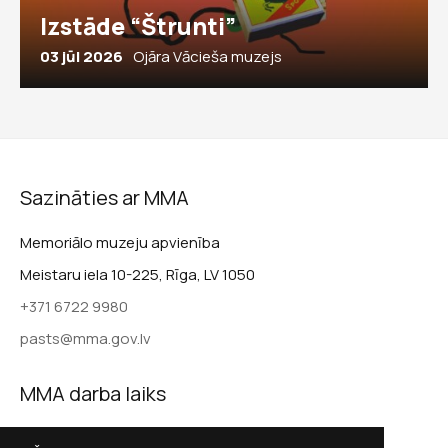
Izstāde “Štrunti”
03 jūl 2026
Ojāra Vācieša muzejs
Sazināties ar MMA
Memoriālo muzeju apvienība
Meistaru iela 10-225, Rīga, LV 1050
+371 6722 9980
pasts@mma.gov.lv
MMA darba laiks
Darba dienās 9.00–17.00