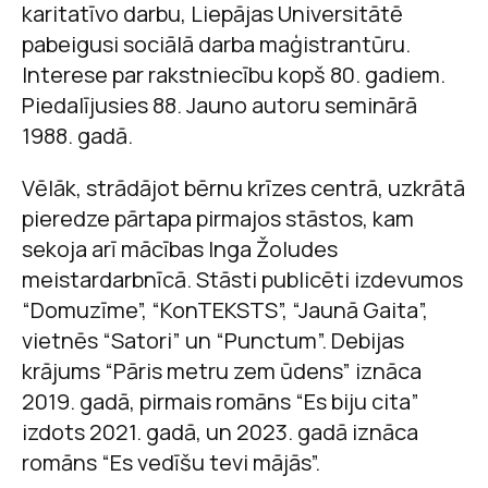
karitatīvo darbu, Liepājas Universitātē
pabeigusi sociālā darba maģistrantūru.
Interese par rakstniecību kopš 80. gadiem.
Piedalījusies 88. Jauno autoru seminārā
1988. gadā.
Vēlāk, strādājot bērnu krīzes centrā, uzkrātā
pieredze pārtapa pirmajos stāstos, kam
sekoja arī mācības Inga Žoludes
meistardarbnīcā. Stāsti publicēti izdevumos
“Domuzīme”, “KonTEKSTS”, “Jaunā Gaita”,
vietnēs “Satori” un “Punctum”. Debijas
krājums “Pāris metru zem ūdens” iznāca
2019. gadā, pirmais romāns “Es biju cita”
izdots 2021. gadā, un 2023. gadā iznāca
romāns “Es vedīšu tevi mājās”.