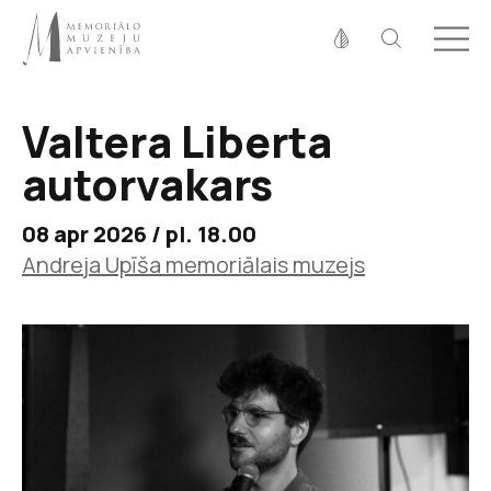
Fonta izmērs
100%
125%
150%
Valtera Liberta
Kontrasts
autorvakars
08 apr 2026 / pl. 18.00
Andreja Upīša memoriālais muzejs