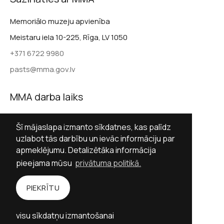
Memoriālo muzeju apvienība
Meistaru iela 10-225, Rīga, LV 1050
+371 6722 9980
pasts@mma.gov.lv
MMA darba laiks
Darba dienās 9.00–17.00
Šī mājaslapa izmanto sīkdatnes, kas palīdz
Sestdienās slēgts
uzlabot tās darbību un ievāc informāciju par
apmeklējumu. Detalizētāka informācija
Svētdienās slēgts
pieejama mūsu
privātuma politikā.
Sekot MMA
PIEKRĪTU
Facebook
Twitter (X)
Instagram
visu sīkdatņu izmantošanai
YouTube