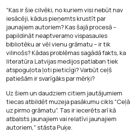
“Kas ir šie cilvēki, no kuriem visi nebūt nav
iesācēji, kādus pieņemts krustīt par
jaunajiem autoriem? Kas šajā procesā –
papildināt neaptveramo vispasaules
bibliotēku ar vēl vienu grāmatu – ir tik
vilinošs? Kādas problēmas sagādā fakts, ka
literatūra Latvijas medijos patlaban tiek
atspoguļota ļoti pieticīgi? Varbūt ceļš
patiešām ir svarīgāks par mērķi?
Uz šiem un daudziem citiem jautājumiem
tiecas atbildēt muzeja pasākumu cikls “Ceļā
uz pirmo grāmatu”. Tas ir iecerēts arī kā
atbalsts jaunajiem vai relatīvi jaunajiem
autoriem,” stāsta Puķe.