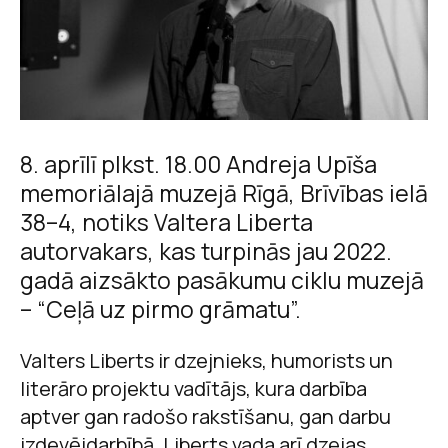
8. aprīlī plkst. 18.00 Andreja Upīša
memoriālajā muzejā Rīgā, Brīvības ielā
38–4, notiks Valtera Liberta
autorvakars, kas turpinās jau 2022.
gadā aizsākto pasākumu ciklu muzejā
– “Ceļā uz pirmo grāmatu”.
Valters Liberts ir dzejnieks, humorists un
literāro projektu vadītājs, kura darbība
aptver gan radošo rakstīšanu, gan darbu
izdevējdarbībā. Liberts vada arī dzejas