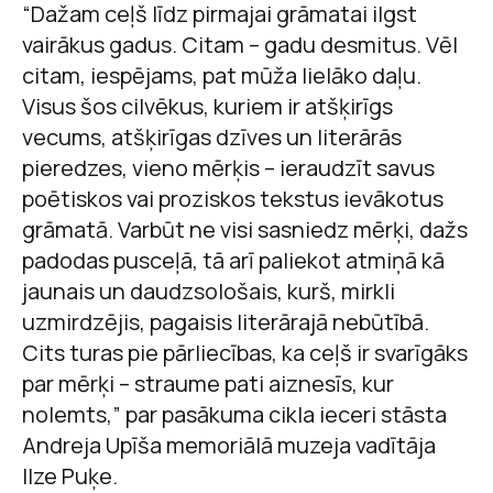
“Dažam ceļš līdz pirmajai grāmatai ilgst
vairākus gadus. Citam – gadu desmitus. Vēl
citam, iespējams, pat mūža lielāko daļu.
Visus šos cilvēkus, kuriem ir atšķirīgs
vecums, atšķirīgas dzīves un literārās
pieredzes, vieno mērķis – ieraudzīt savus
poētiskos vai proziskos tekstus ievākotus
grāmatā. Varbūt ne visi sasniedz mērķi, dažs
padodas pusceļā, tā arī paliekot atmiņā kā
jaunais un daudzsološais, kurš, mirkli
uzmirdzējis, pagaisis literārajā nebūtībā.
Cits turas pie pārliecības, ka ceļš ir svarīgāks
par mērķi – straume pati aiznesīs, kur
nolemts,” par pasākuma cikla ieceri stāsta
Andreja Upīša memoriālā muzeja vadītāja
Ilze Puķe.