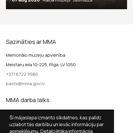
Sazināties ar MMA
Memoriālo muzeju apvienība
Meistaru iela 10-225, Rīga, LV 1050
+371 6722 9980
pasts@mma.gov.lv
MMA darba laiks
Darba dienās 9.00–17.00
Šī mājaslapa izmanto sīkdatnes, kas palīdz
Sestdienās slēgts
uzlabot tās darbību un ievāc informāciju par
apmeklējumu. Detalizētāka informācija
Svētdienās slēgts