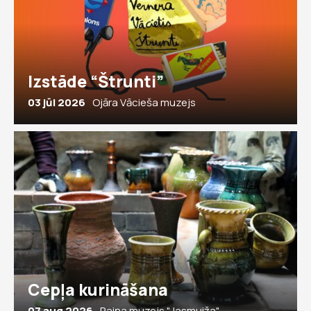
Izstāde “Štrunti”
03 jūl 2026
Ojāra Vācieša muzejs
Cepļa kurināšana
07 aug 2026
Raiņa muzejs "Jasmuiža"