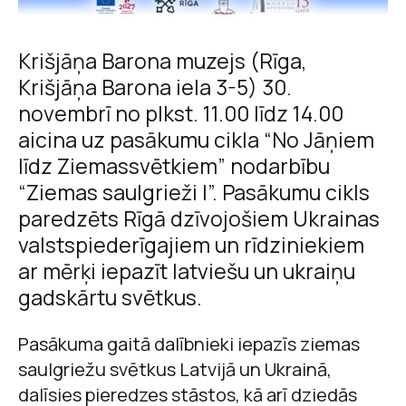
Krišjāņa Barona muzejs (Rīga,
Krišjāņa Barona iela 3-5) 30.
novembrī no plkst. 11.00 līdz 14.00
aicina uz pasākumu cikla “No Jāņiem
līdz Ziemassvētkiem” nodarbību
“Ziemas saulgrieži I”. Pasākumu cikls
paredzēts Rīgā dzīvojošiem Ukrainas
valstspiederīgajiem un rīdziniekiem
ar mērķi iepazīt latviešu un ukraiņu
gadskārtu svētkus.
Pasākuma gaitā dalībnieki iepazīs ziemas
saulgriežu svētkus Latvijā un Ukrainā,
dalīsies pieredzes stāstos, kā arī dziedās