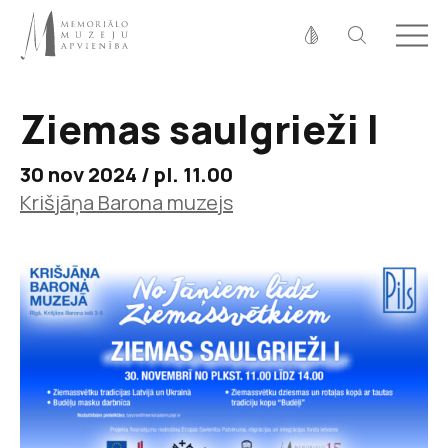
Fonta izmērs
100%
125%
150%
Ziemas saulgrieži I
Kontrasts
30 nov 2024 / pl. 11.00
Krišjāņa Barona muzejs