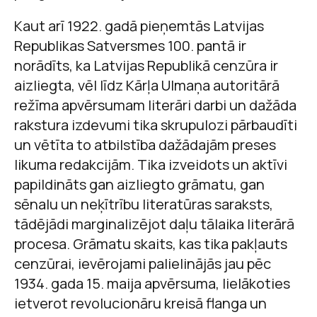
Kaut arī 1922. gadā pieņemtās Latvijas
Republikas Satversmes 100. pantā ir
norādīts, ka Latvijas Republikā cenzūra ir
aizliegta, vēl līdz Kārļa Ulmaņa autoritārā
režīma apvērsumam literāri darbi un dažāda
rakstura izdevumi tika skrupulozi pārbaudīti
un vētīta to atbilstība dažādajām preses
likuma redakcijām. Tika izveidots un aktīvi
papildināts gan aizliegto grāmatu, gan
sēnalu un neķītrību literatūras saraksts,
tādējādi marginalizējot daļu tālaika literārā
procesa. Grāmatu skaits, kas tika pakļauts
cenzūrai, ievērojami palielinājās jau pēc
1934. gada 15. maija apvērsuma, lielākoties
ietverot revolucionāru kreisā flanga un