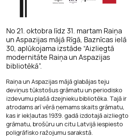
No 21. oktobra līdz 31. martam Raiņa
un Aspazijas mājā Rīgā, Baznīcas ielā
30, aplūkojama izstāde “Aizliegtā
modernitāte Raiņa un Aspazijas
bibliotēkā”.
Raiņa un Aspazijas mājā glabājas teju
deviņus tūkstošus grāmatu un periodisko
izdevumu plašā dzejnieku bibliotēka. Tajā ir
atrodams arī vērā ņemams skaits grāmatu,
kas ir iekļautas 1939. gadā izdotajā aizliegto
grāmatu, brošūru un citu Latvijā iespiesto
poligrāfisko ražojumu sarakstā.