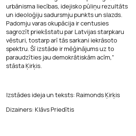
urbānisma liecības, idejisko pūliņu rezultāts
un ideoloģiju sadursmju punkts un slazds.
Padomju varas okupācija ir centusies
sagrozīt priekšstatu par Latvijas starpkaru
vēsturi, tostarp arī tās sarkani iekrāsoto
spektru. Šī izstāde ir mēģinājums uz to
paraudzīties jau demokrātiskām acīm,”
stāsta Ķirķis.
Izstādes ideja un teksts: Raimonds Ķirķis
Dizainers: Klāvs Priedītis