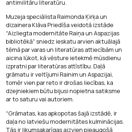
antimilitāru literatūru.
Muzeja speciālista Raimonda Ķirķa un
dizainera Klāva Priedīša veidotā izstāde
“Aizliegta modernitāte Raiņa un Aspazijas
bibliotēkā” sniedz ieskatu arvien aktuālajā
tēmā par varas un literatūras attiecībām un
aicina lūkot, kā vēsture ietekmē mūsdienu
izpratni par literatūras attīstību. Daļā
grāmatu ir veltījumi Rainim un Aspazijai,
tomēr vien par reto ir drošas liecības, ka
dzejniekiem būtu bijusi nopietna satiksme
ar to saturu vai autoriem.
“Grāmatas, kas apkopotas šajā izstādē, ir
daļa no latviešu modernitātes kulminācijas.
Tās ir likumsakarīgas aizvien pieaugošā