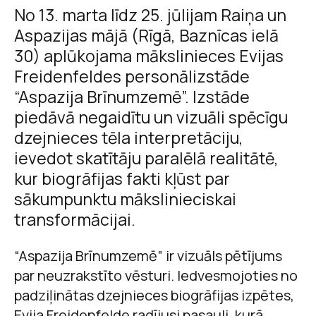
No 13. marta līdz 25. jūlijam Raiņa un
Aspazijas mājā (Rīgā, Baznīcas ielā
30) aplūkojama mākslinieces Evijas
Freidenfeldes personālizstāde
“Aspazija Brīnumzemē”. Izstāde
piedāvā negaidītu un vizuāli spēcīgu
dzejnieces tēla interpretāciju,
ievedot skatītāju paralēlā realitātē,
kur biogrāfijas fakti kļūst par
sākumpunktu mākslinieciskai
transformācijai.
“Aspazija Brīnumzemē” ir vizuāls pētījums
par neuzrakstīto vēsturi. Iedvesmojoties no
padziļinātas dzejnieces biogrāfijas izpētes,
Evija Freidenfelde radījusi pasauli, kurā