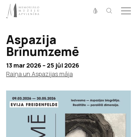
Fonta izmērs
100%
125%
150%
Aspazija
Kontrasts
Brīnumzemē
13 mar 2026 – 25 jūl 2026
Raiņa un Aspazijas māja