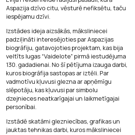
Aspazija dzīvo citu, vēsturē nefiksētu, taču
iespējamu dzīvi.
Izstādes ideja aizsākās, māksliniecei
padziļināti interesējoties par Aspazijas
biogrāfiju, gatavojoties projektam, kas bija
veltīts lugas “Vaidelote” pirmā iestudējuma
130. gadadienai. No šī pētījuma izauga darbi,
kuros biogrāfija sastopas ar iztēli. Par
vadmotīvu kļuvusi glezna ar apņēmīgu
slēpotāju, kas kļuvusi par simbolu
dzejnieces neatkarīgajai un laikmetīgajai
personībai.
Izstādē skatāmi glezniecības, grafikas un
jauktas tehnikas darbi, kuros māksliniecei