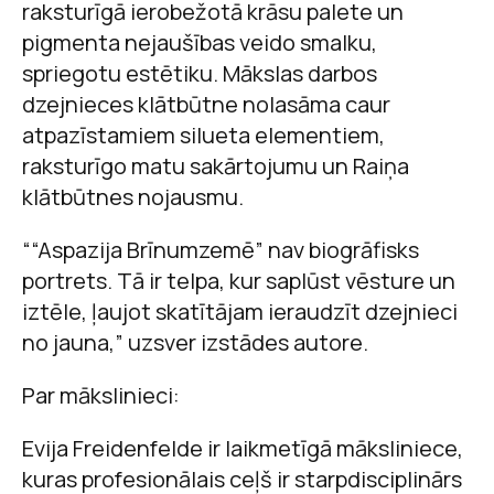
raksturīgā ierobežotā krāsu palete un
pigmenta nejaušības veido smalku,
spriegotu estētiku. Mākslas darbos
dzejnieces klātbūtne nolasāma caur
atpazīstamiem silueta elementiem,
raksturīgo matu sakārtojumu un Raiņa
klātbūtnes nojausmu.
““Aspazija Brīnumzemē” nav biogrāfisks
portrets. Tā ir telpa, kur saplūst vēsture un
iztēle, ļaujot skatītājam ieraudzīt dzejnieci
no jauna,” uzsver izstādes autore.
Par mākslinieci:
Evija Freidenfelde ir laikmetīgā māksliniece,
kuras profesionālais ceļš ir starpdisciplinārs