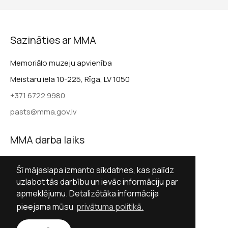
Sazināties ar MMA
Memoriālo muzeju apvienība
Meistaru iela 10-225, Rīga, LV 1050
+371 6722 9980
pasts@mma.gov.lv
MMA darba laiks
Darba dienās 9.00–17.00
Šī mājaslapa izmanto sīkdatnes, kas palīdz
Sestdienās slēgts
uzlabot tās darbību un ievāc informāciju par
apmeklējumu. Detalizētāka informācija
Svētdienās slēgts
pieejama mūsu
privātuma politikā.
Sekot MMA