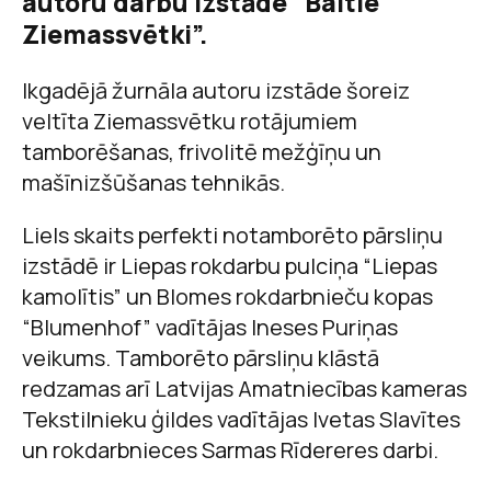
autoru darbu izstāde “Baltie
Ziemassvētki”.
Ikgadējā žurnāla autoru izstāde šoreiz
veltīta Ziemassvētku rotājumiem
tamborēšanas, frivolitē mežģīņu un
mašīnizšūšanas tehnikās.
Liels skaits perfekti notamborēto pārsliņu
izstādē ir Liepas rokdarbu pulciņa “Liepas
kamolītis” un Blomes rokdarbnieču kopas
“Blumenhof” vadītājas Ineses Puriņas
veikums. Tamborēto pārsliņu klāstā
redzamas arī Latvijas Amatniecības kameras
Tekstilnieku ģildes vadītājas Ivetas Slavītes
un rokdarbnieces Sarmas Rīdereres darbi.