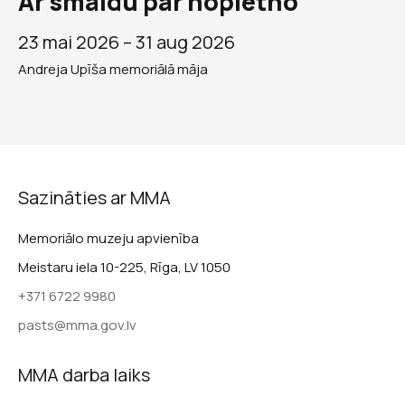
Ar smaidu par nopietno
23 mai 2026 –
31 aug 2026
Andreja Upīša memoriālā māja
Sazināties ar MMA
Memoriālo muzeju apvienība
Meistaru iela 10-225, Rīga, LV 1050
+371 6722 9980
pasts@mma.gov.lv
MMA darba laiks