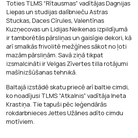
Toties TLMS “Rītausmas” vadītājas Dagnijas
Liepas un studijas dalībnieču Astras
Stuckas, Daces Cīrules, Valentīnas
Kuzņecovas un Lidijas Neikenas izpildījumā
ir tamborētās pārsliņas un gaisīgie dekori, kā
arī smalkās frivolitē mežģīnes sākot no ļoti
mazām pārsliņām. Savā ziņā tikpat
izsmalcināti ir Velgas Zīvertes tilla rotājumi
mašīnizšūšanas tehnikā.
Baltajā izstādē skatu priecē arī baltie cimdi,
ko noadījusi TLMS “Atkalnis” vadītāja Ineta
Krastiņa. Tie tapuši pēc leģendārās
rokdarbnieces Jettes Užānes adīto cimdu
motīviem.