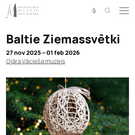
Fonta izmērs
100%
125%
150%
Baltie Ziemassvētki
Kontrasts
27 nov 2025 – 01 feb 2026
Ojāra Vācieša muzejs