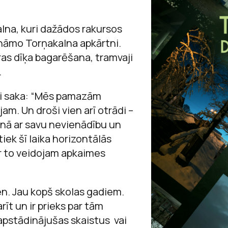
Sarunas
Raiņa un Aspazij
Jaņa Rozentāla 
Andrejs Upīts
Viegli lasīt
alna, kuri dažādos rakursos
Andreja Upīša me
Ojārs Vācietis
nāmo Torņakalna apkārtni.
ācību materiā
āras dīķa bagarēšana, tramvaji
Andreja Upīša me
.
Ojāra Vācieša mu
di saka: “Mēs pamazām
am. Un droši vien arī otrādi –
unā ar savu nevienādību un
ek šī laika horizontālās
ar to veidojam apkaimes
en. Jau kopš skolas gadiem.
īt un ir prieks par tām
 apstādinājušas skaistus vai