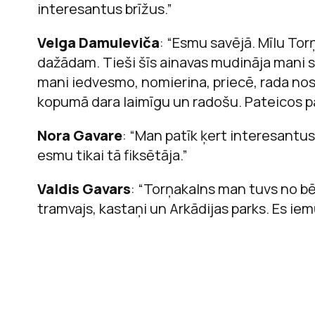
interesantus brīžus.”
Velga Damuleviča
: “Esmu savējā. Mīlu Tor
dažādam. Tieši šīs ainavas mudināja mani s
mani iedvesmo, nomierina, priecē, rada nost
kopumā dara laimīgu un radošu. Pateicos p
Nora Gavare
: “Man patīk ķert interesantus
esmu tikai tā fiksētāja.”
Valdis Gavars
: “Torņakalns man tuvs no bē
tramvajs, kastaņi un Arkādijas parks. Es ie