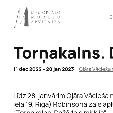
S
Torņakalns. 
Raiņa 
11 dec 2022 – 28 jan 2023
Ojāra Vācieša
Līdz 28. janvārim Ojāra Vācieša
iela 19, Rīga) Robinsona zālē a
“Torņakalns. Dažādais mirklis”.