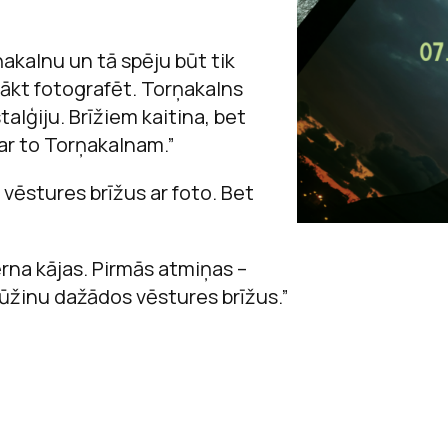
ņakalnu un tā spēju būt tik
ākt fotografēt. Torņakalns
alģiju. Brīžiem kaitina, bet
ar to Torņakalnam.”
 vēstures brīžus ar foto. Bet
rna kājas. Pirmās atmiņas –
mūžinu dažādos vēstures brīžus.”