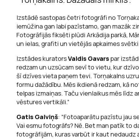
Izstādē sastopas četri fotogrāfi no Torņak
iemūžina gan labi pazīstamo, gan mazāk zi
M
Fotogrāfijās fiksēti plūdi Arkādija parkā, M
un ielas, grafiti un vietējās apkaimes svētki
Izstādes kurators
Valdis Gavars
par izstā
redzam un uzsūcam sevī to vietu, kur dzīvoj
šī dzīves vieta paņem tevi. Torņakalns uzr
formu dažādību. Mēs ikdienā redzam, kā noti
telpas izmaiņas. Taču vienlaikus mēs līdz 
vēstures vertikāli.”
Gatis Galviņš
: “Fotoaparātu pazīstu jau s
Vai esmu fotogrāfs? Nē. Bet man patīk to dar
fotogrāfijām, kuras varbūt ir kaut nedaudz