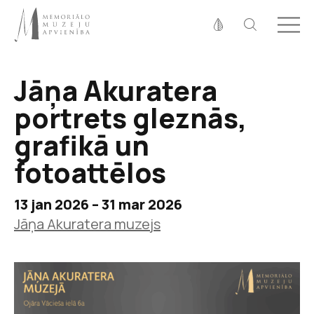
Fonta izmērs
100%
125%
150%
Jāņa Akuratera
Kontrasts
portrets gleznās,
grafikā un
fotoattēlos
13 jan 2026 – 31 mar 2026
Jāņa Akuratera muzejs