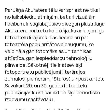
Par Jāņa Akuratera tēlu var spriest ne tikai
no laikabiedru atmiņām, bet arī vizuālām
liecībām. Ir saglabājusies diezgan plaša Jāņa
Akuratera portretu kolekcija, kā arī apjomīgs
fotoattēlu krājums. Tas liecina arī par
fotoattēla popularitātes pieaugumu, ko
veicināja gan fotomākslas un tehnikas
attīstība, gan iespieddarbu tehnoloģiju
pilnveide. Sākotnēji tie ir atsevišķi
fotoportretu publicējumi literārajos
žurnālos, piemēram, “Staros”, un pastkartēs.
Savukārt 20. un 30. gados fotoattēlu
publikācijas kļūst par ikdienišķu periodisko
izdevumu sastāvdaļu.