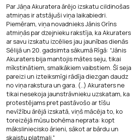
Par Jāņa Akuratera ārējo izskatu cildinošas
atmiņas ir atstājuši viņa laikabiedri.
Piemēram, viņa novadnieks Jānis Grīns
atmiņās par dzejnieku rakstīja, ka Akuraters
ar savu izskatu izcēlies jau jaunības dienās
Sēlijā un 20. gadsimta sākumā Rīgā: “Jānis
Akuraters bija mantojis mātes seju, tikai
mīkstinātiem, smalkākiem vaibstiem. Šī seja
pareizi un izteiksmīgi rādīja diezgan daudz
no viņa rakstura un gara. (..) Akuraters ne
tikai nesekoja jaunstrāvnieku uzskatam, ka
protestējams pret pastāvošo ar tīšu
nevīžību ārējā izskatā, viņš mācēja to, ko
toreizējā mūsu bohēma neprata: kopt
māksliniecisko ārieni, sākot ar bārdu un
skaistu platmali.”