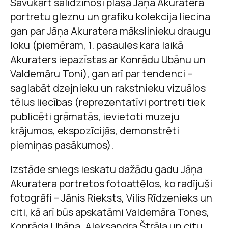
Savukārt salīdzinoši plašā Jāņa Akuratera
portretu gleznu un grafiku kolekcija liecina
gan par Jāņa Akuratera mākslinieku draugu
loku (piemēram, 1. pasaules kara laikā
Akuraters iepazīstas ar Konrādu Ubānu un
Valdemāru Toni), gan arī par tendenci –
saglabāt dzejnieku un rakstnieku vizuālos
tēlus liecības (reprezentatīvi portreti tiek
publicēti grāmatās, ievietoti muzeju
krājumos, ekspozīcijās, demonstrēti
piemiņas pasākumos).
Izstāde sniegs ieskatu dažādu gadu Jāņa
Akuratera portretos fotoattēlos, ko radījuši
fotogrāfi – Jānis Rieksts, Vilis Rīdzenieks un
citi, kā arī būs apskatāmi Valdemāra Tones,
Konrāda Ubāna, Aleksandra Štrāla un citu