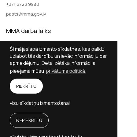
+371 6722 9980
pasts@mma.gov.lv
MMA darba laiks
Darba dienās 9.00–17.00
Šī mājaslapa izmanto sīkdatnes, kas palīdz
Sestdienās slēgts
uzlabot tās darbību un ievāc informāciju par
apmeklējumu. Detalizētāka informācija
Svētdienās slēgts
pieejama mūsu
privātuma politikā.
Sekot MMA
PIEKRĪTU
Facebook
Twitter (X)
Instagram
visu sīkdatņu izmantošanai
YouTube
NEPIEKRĪTU
Personību stāstu vietne izstrādāta ar Valsts
kultūrkapitāla fonda finansiālu atbalstu.