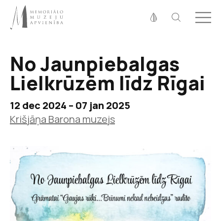
Fonta izmērs
100%
125%
150%
No Jaunpiebalgas
Kontrasts
Lielkrūzēm līdz Rīgai
12 dec 2024 – 07 jan 2025
Krišjāņa Barona muzejs