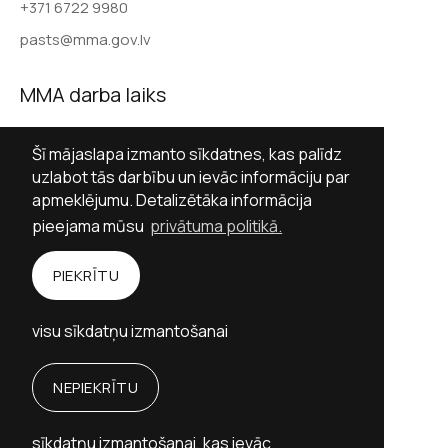
+371 6722 9980
pasts@mma.gov.lv
MMA darba laiks
Darba dienās 9.00–17.00
Šī mājaslapa izmanto sīkdatnes, kas palīdz
Sestdienās slēgts
uzlabot tās darbību un ievāc informāciju par
apmeklējumu. Detalizētāka informācija
Svētdienās slēgts
pieejama mūsu
privātuma politikā.
Sekot MMA
PIEKRĪTU
Facebook
Twitter (X)
Instagram
visu sīkdatņu izmantošanai
YouTube
NEPIEKRĪTU
Personību stāstu vietne izstrādāta ar Valsts
kultūrkapitāla fonda finansiālu atbalstu.
sīkdatņu izmantošanai, kas ievāc