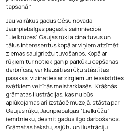
tapšanā.”
Jau vairākus gadus Cēsu novada
Jaunpiebalgas pagastā saimniecībā
“Lielkrūzes” Gaujas rūķi aicina tuvus un
tālus interesentus kopā ar viņiem atzīmēt
ziemas saulgriežu tuvošanos. Kopā ar
rūķiem tur notiek gan piparkūku cepšanas
darbnīcas, var klausīties rūķu stāstītas
pasakas, vizināties ar zirgiem un iesaistīties
svētkiem veltītās meistarklasēs. Krāšņās
grāmatas ilustrācijas, kas nu būs
aplūkojamas arī izstādē muzejā, stāsta par
Gaujas rūķu, Jaunpiebalgas “Lielkrūžu”
iemītnieku, desmit gadus ilgo darbošanos.
Grāmatas tekstu, sajūtu un ilustrāciju