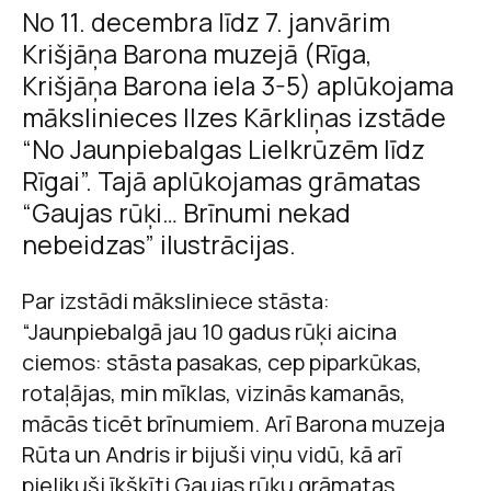
No 11. decembra līdz 7. janvārim
Krišjāņa Barona muzejā (Rīga,
Krišjāņa Barona iela 3-5) aplūkojama
mākslinieces Ilzes Kārkliņas izstāde
“No Jaunpiebalgas Lielkrūzēm līdz
Rīgai”. Tajā aplūkojamas grāmatas
“Gaujas rūķi… Brīnumi nekad
nebeidzas” ilustrācijas.
Par izstādi māksliniece stāsta:
“Jaunpiebalgā jau 10 gadus rūķi aicina
ciemos: stāsta pasakas, cep piparkūkas,
rotaļājas, min mīklas, vizinās kamanās,
mācās ticēt brīnumiem. Arī Barona muzeja
Rūta un Andris ir bijuši viņu vidū, kā arī
pielikuši īkšķīti Gaujas rūķu grāmatas