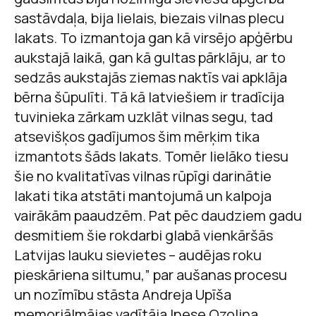
sastāvdaļa, bija lielais, biezais vilnas plecu
lakats. To izmantoja gan kā virsējo apģērbu
aukstajā laikā, gan kā gultas pārklāju, ar to
sedzās aukstajās ziemas naktīs vai apklāja
bērna šūpulīti. Tā kā latviešiem ir tradīcija
tuvinieka zārkam uzklāt vilnas segu, tad
atsevišķos gadījumos šim mērķim tika
izmantots šāds lakats. Tomēr lielāko tiesu
šie no kvalitatīvas vilnas rūpīgi darinātie
lakati tika atstāti mantojumā un kalpoja
vairākām paaudzēm. Pat pēc daudziem gadu
desmitiem šie rokdarbi glabā vienkāršās
Latvijas lauku sievietes – audējas roku
pieskāriena siltumu,” par aušanas procesu
un nozīmību stāsta Andreja Upīša
memoriālmājas vadītāja Inese Ozoliņa.