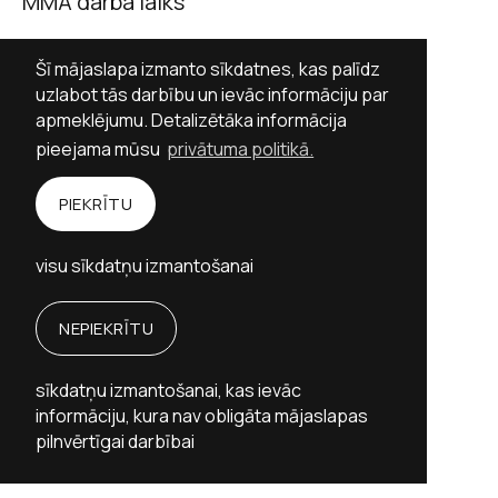
MMA darba laiks
Darba dienās 9.00–17.00
Šī mājaslapa izmanto sīkdatnes, kas palīdz
Sestdienās slēgts
uzlabot tās darbību un ievāc informāciju par
apmeklējumu. Detalizētāka informācija
Svētdienās slēgts
pieejama mūsu
privātuma politikā.
Sekot MMA
PIEKRĪTU
Facebook
Twitter (X)
Instagram
visu sīkdatņu izmantošanai
YouTube
NEPIEKRĪTU
Personību stāstu vietne izstrādāta ar Valsts
kultūrkapitāla fonda finansiālu atbalstu.
sīkdatņu izmantošanai, kas ievāc
Memoriālo muzeju apvienība © 2026
informāciju, kura nav obligāta mājaslapas
Mājaslapas izstrāde:
Graftik
pilnvērtīgai darbībai
Privātuma politika
Piekļūstamība