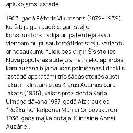
aplūkojams izstādē.
1903. gadā Pēteris Viļumsons (1872– 1939),
kurš bija gan audējs, gan steļļu
konstruktors, radīja un patentēja savu
vienpaminu pusautomātisko steļļu variantu
ar nosaukumu “Lielupes Viļņi”. Šīs stelles
kļuva populāras audēju amatnieku aprindās,
kam aušana bija naudas pelnīšanas līdzeklis.
Izstādē apskatāmi trīs šādās stellēs austi
lakati – klintainietes Klāras Auziņas pūra
lakats (1935), valsts prezidenta Kārļa
Ulmaņa dāvana 1937. gadā Aizkraukles
“Rožkalnu” kalponei Marijai Gribovskai un
1938. gadā mājkalpotājai Klintainē Annai
Auzānei.