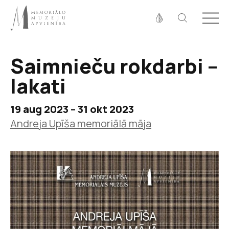
Fonta izmērs
100%
125%
150%
Saimnieču rokdarbi –
Kontrasts
lakati
19 aug 2023 – 31 okt 2023
Andreja Upīša memoriālā māja