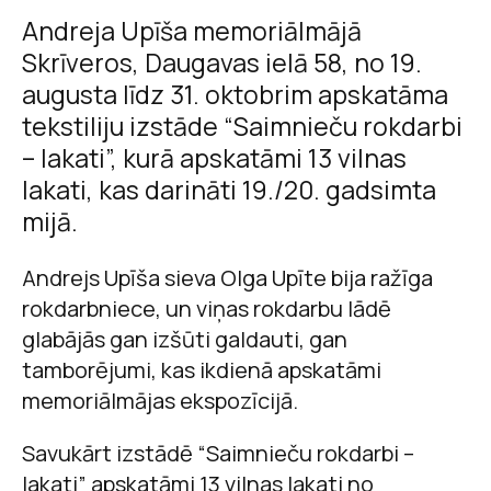
Andreja Upīša memoriālmājā
Skrīveros, Daugavas ielā 58, no 19.
augusta līdz 31. oktobrim apskatāma
tekstiliju izstāde “Saimnieču rokdarbi
– lakati”, kurā apskatāmi 13 vilnas
lakati, kas darināti 19./20. gadsimta
mijā.
Andrejs Upīša sieva Olga Upīte bija ražīga
rokdarbniece, un viņas rokdarbu lādē
glabājās gan izšūti galdauti, gan
tamborējumi, kas ikdienā apskatāmi
memoriālmājas ekspozīcijā.
Savukārt izstādē “Saimnieču rokdarbi –
lakati” apskatāmi 13 vilnas lakati no