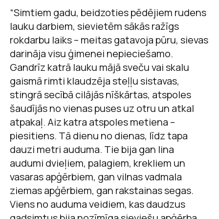
“Simtiem gadu, beidzoties pēdējiem rudens
lauku darbiem, sievietēm sākās ražīgs
rokdarbu laiks – meitas gatavoja pūru, sievas
darināja visu ģimenei nepieciešamo.
Gandrīz katrā lauku mājā sveču vai skalu
gaismā rimti klaudzēja steļļu sistavas,
stingrā secībā cilājās nīškārtas, atspoles
šaudījās no vienas puses uz otru un atkal
atpakaļ. Aiz katra atspoles metiena –
piesitiens. Tā dienu no dienas, līdz tapa
dauzi metri auduma. Tie bija gan lina
audumi dvieļiem, palagiem, krekliem un
vasaras apģērbiem, gan vilnas vadmala
ziemas apģērbiem, gan rakstainas segas.
Viens no auduma veidiem, kas daudzus
gadsimtus bija nozīmīga sieviešu apģērba