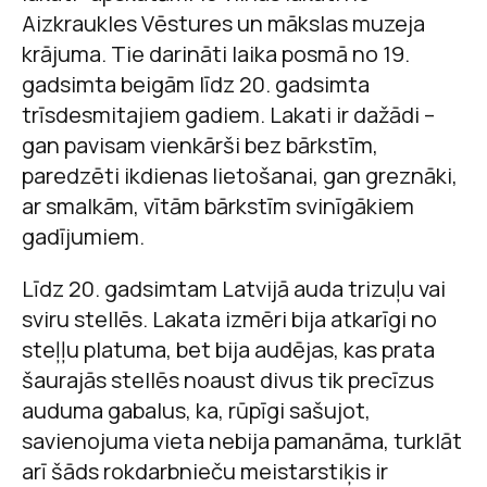
Aizkraukles Vēstures un mākslas muzeja
krājuma. Tie darināti laika posmā no 19.
gadsimta beigām līdz 20. gadsimta
trīsdesmitajiem gadiem. Lakati ir dažādi –
gan pavisam vienkārši bez bārkstīm,
paredzēti ikdienas lietošanai, gan greznāki,
ar smalkām, vītām bārkstīm svinīgākiem
gadījumiem.
Līdz 20. gadsimtam Latvijā auda trizuļu vai
sviru stellēs. Lakata izmēri bija atkarīgi no
steļļu platuma, bet bija audējas, kas prata
šaurajās stellēs noaust divus tik precīzus
auduma gabalus, ka, rūpīgi sašujot,
savienojuma vieta nebija pamanāma, turklāt
arī šāds rokdarbnieču meistarstiķis ir