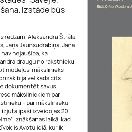
Sarunas
āšana. Izstāde būs
Raiņa un Aspazij
Jaņa Rozentāla 
Andrejs Upīts
Viegli lasīt
Andreja Upīša me
Ojārs Vācietis
ācību materiā
ūs redzami Aleksandra Štrāla
Andreja Upīša me
zas, Jāņa Jaunsudrabiņa, Jāņa
ā nav nejaušība, ka
Ojāra Vācieša mu
sandra draugu no rakstnieku
lgot modeļus, mākslinieks
īzāk bija vēl kāds cits
ēlme dokumentēt savus
erese māksliniekiem par
kstnieku – par mākslinieku
” izjūta īpaši izveidojās 20.
lme” iznākšanas laikā, kad
īvoklis Avotu ielā, kur ik