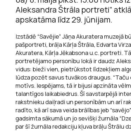
Aleksandra Štrāla portreti” atkl
apskatāma līdz 29. jūnijam.
M
Izstādē “Savējie” Jāņa Akuratera muzejā b
pašportreti, brāļa Kārļa Štrāla, Edvarta Vir
Akuratera, Kārļa Jēkabsona u.c. portreti. T
portretējamo personību lokā ir daudz Alek
vidus: bieži vien, pietrūkstot līdzekļiem a
lūdza pozēt savus tuvākos draugus. “Taču dr
motīvs. Iespējams, tā ir bijusi apzināta v
talantīgos laikabiedrus. Šī savstarpējā int
rakstnieku daiļradi un personībām un arī ra
radīto, kā arī sava veida brālības jeb “savējo
gadsimta sākumā un jo sevišķi žurnāla “Dze
par šī žurnāla redakciju kļuva brāļu Štrālu dz