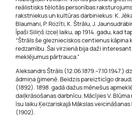
reālistisks tēlotās personības raksturoju
rakstniekus un kultūras darbiniekus: K. Jēkab
Blaumani, P. Rozīti, K. Štrālu, J. Jaunsudrabi
Īpaši Siliņš izceļ laiku, ap 1914. gadu, kad t
“Štrāls še gleznieciskos centienus kāpina 
redzamību. Šai virzienā bija daži interesant
meklējumus pārtrauca.”
Aleksandrs Štrāls (12.06.1879.–7.10.1947.) 
ādmiņa ģimenē. Beidzis pareizticīgo drau
(1892). 1898. gadā dažus mēnešus apmeklēji
daiļkrāsošanas darbnīcu. Mācījies V. Blūma
īsu laiku Ķeizariskajā Mākslas veicināšanas
(1902).