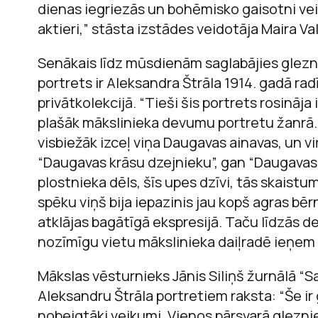
dienas iegriezās un bohēmisko gaisotni veid
aktieri,” stāsta izstādes veidotāja Maira Va
Senākais līdz mūsdienām saglabājies glezn
portrets ir Aleksandra Štrāla 1914. gadā rad
privātkolekcijā. “Tieši šis portrets rosināja
plašāk mākslinieka devumu portretu žanrā. 
visbiežāk izceļ viņa Daugavas ainavas, un vi
“Daugavas krāsu dzejnieku”, gan “Daugavas
plostnieka dēls, šīs upes dzīvi, tās skaist
spēku viņš bija iepazinis jau kopš agras bēr
atklājas bagātīgā ekspresijā. Taču līdzās 
nozīmīgu vietu mākslinieka daiļradē ieņem ar
Mākslas vēsturnieks Jānis Siliņš žurnālā “
Aleksandru Štrāla portretiem raksta: “Še ir
nobeigtāki veikumi. Vienos pārsvarā glezni