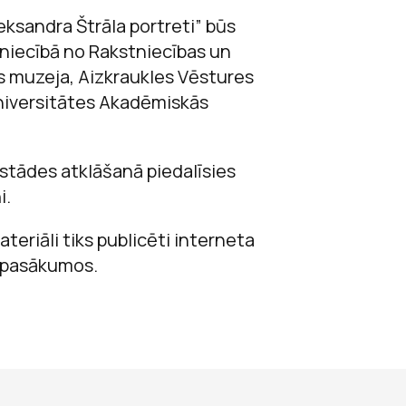
eksandra Štrāla portreti” būs
zniecībā no Rakstniecības un
s muzeja, Aizkraukles Vēstures
Universitātes Akadēmiskās
Izstādes atklāšanā piedalīsies
i.
eriāli tiks publicēti interneta
s pasākumos.