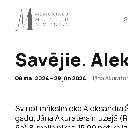
S
Savējie. Ale
Raiņa 
08 mai 2024 – 29 jūn 2024
Jāņa Akurate
Svinot mākslinieka Aleksandra Št
gadu, Jāņa Akuratera muzejā (Rī
6a) 8. maijā plkst. 15.00 notiks i