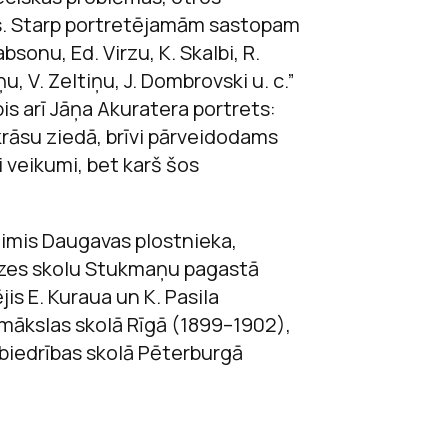
ms. Starp portretējamām sastopam
sonu, Ed. Virzu, K. Skalbi, R.
ņu, V. Zeltiņu, J. Dombrovski u. c.”
apis arī Jāņa Akuratera portrets:
krāsu ziedā, brīvi pārveidodams
i veikumi, bet karš šos
dzimis Daugavas plostnieka,
dzes skolu Stukmaņu pagastā
s E. Kuraua un K. Pasila
 mākslas skolā Rīgā (1899–1902),
 biedrības skolā Pēterburgā