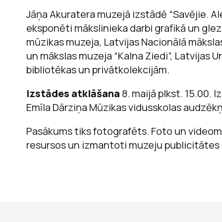
Jāņa Akuratera muzejā izstādē “Savējie. Al
eksponēti mākslinieka darbi grafikā un gle
mūzikas muzeja, Latvijas Nacionālā māksla
un mākslas muzeja “Kalna Ziedi”, Latvijas 
bibliotēkas un privātkolekcijām.
Izstādes atklāšana
8. maijā plkst. 15.00. 
Emīla Dārziņa Mūzikas vidusskolas audzēkņ
Pasākums tiks fotografēts. Foto un videomat
resursos un izmantoti muzeju publicitāte