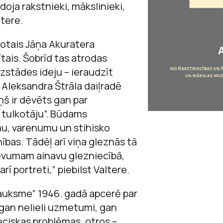
oja rakstnieki, mākslinieki,
ltere.
otais Jāņa Akuratera
ītais. Šobrīd tas atrodas
 izstādes ideju – ieraudzīt
Aleksandra Štrāla daiļradē
ņš ir dēvēts gan par
 tulkotāju”. Būdams
umu, varenumu un stihisko
nības. Tādēļ arī viņa gleznās tā
devumam ainavu glezniecībā,
ī portreti,” piebilst Valtere.
Sauksme” 1946. gadā apcerē par
 gan nelieli uzmetumi, gan
eciskas problēmas, otros –