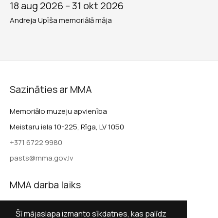
18 aug 2026 –
31 okt 2026
Andreja Upīša memoriālā māja
Sazināties ar MMA
Memoriālo muzeju apvienība
Meistaru iela 10-225, Rīga, LV 1050
+371 6722 9980
pasts@mma.gov.lv
MMA darba laiks
Darba dienās 9.00–17.00
Šī mājaslapa izmanto sīkdatnes, kas palīdz