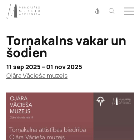
Fonta izmērs
100%
125%
150%
Torņakalns vakar un
Kontrasts
šodien
11 sep 2025 – 01 nov 2025
Ojāra Vācieša muzejs