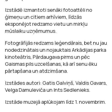
Izstādē izmantoti senāki fotoattēli no
ģimeņu un citiem arhīviem, līdzās
eksponējot redzamo vietu un mirkļu
mūslaiku uzņēmumus.
Fotogrāfijās redzams leģendārais, bet nu jau
nodedzinātais un nojauktais Arkādijas parka
kinoteātris, Pārdaugava pirms un pēc
Gaismas pils uzcelšanas, kā arī senu ēku
pārtapšana un atdzimšana.
Izstādes autori: Gatis Galviņš, Valdis Gavars,
Velga Damuleviča un Ints Sedlenieks.
Izstāde muzejā aplūkojam līdz 1. novembrim.