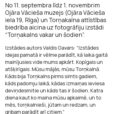
No 11. septembra līdz 1. novembrim
Ojāra Vācieša muzejs (Ojāra Vācieša
iela 19, Rīga) un Torņakalna attīstības
biedrība aicina uz fotogrāfiju izstādi
“Torņakalns vakar un šodien”.
Izstādes autors Valdis Gavars: “Izstādes
idejas pamatā ir vēlme parādīt, kā laika gaitā
mainījusies vide mums apkārt. Kopīgais un
atšķirīgais. Mūsu mājās, mūsu Torņkalnā.
Kāds bija Torņkalns pirms simts gadiem,
kāds padomju laikā, kādas izmaiņas ieviesa
deviņdesmitie un kāds tas ir šodien. Katra
diena kaut ko maina mūsu apkaimē, un to
mēs, torņkalnieši, jūtam un redzam, un
gribam parādīt arī citiem.”