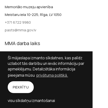
Memoriālo muzeju apvienība
Meistaru iela 10-225, Rīga, LV 1050
+371 6722 9980
pasts@mma.gov.lv
MMA darba laiks
Darba dienās 9.00–17.00
Šī mājaslapa izmanto sīkdatnes, kas palīdz
Sestdienās slēgts
uzlabot tās darbību un ievāc informāciju par
apmeklējumu. Detalizētāka informācija
Svētdienās slēgts
pieejama mūsu
privātuma politikā.
Sekot MMA
PIEKRĪTU
Facebook
Twitter (X)
Instagram
visu sīkdatņu izmantošanai
YouTube