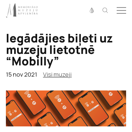
Fonta izmērs
100%
125%
150%
Iegādājies biļeti uz
Kontrasts
muzeju lietotnē
“Mobilly”
15 nov 2021
Visi muzeji