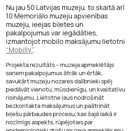
Nu jau 50 Latvijas muzeju, to skaitā arī
10 Memoriālo muzeju apvienības
muzeju, ieejas biļetes un
pakalpojumus var iegādāties,
izmantojot mobilo maksājumu lietotni
“Mobilly”
.
Projekta rezultāts – muzeja apmeklētājs
saņem pakalpojumus ātrāk un ērtāk,
savukārt muzeju nozares dalībnieki spēj
piedāvāt vienotu, mūsdienīgu, un kvalitatīvu
risinājumu. Lietotne ļaus nodrošināt
bezkontakta maksājumus un paātrināt
biļešu pārbaudes procesu, kas šajā laikā ir
nozīmīgs aspekts, rūpējoties par
epidemioloģiski drošu muzeja apmeklējumu.