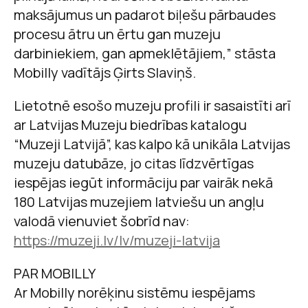
maksājumus un padarot biļešu pārbaudes
procesu ātru un ērtu gan muzeju
darbiniekiem, gan apmeklētājiem,” stāsta
Mobilly vadītājs Ģirts Slaviņš.
Lietotnē esošo muzeju profili ir sasaistīti arī
ar Latvijas Muzeju biedrības katalogu
“Muzeji Latvijā”, kas kalpo kā unikāla Latvijas
muzeju datubāze, jo citas līdzvērtīgas
iespējas iegūt informāciju par vairāk nekā
180 Latvijas muzejiem latviešu un angļu
valodā vienuviet šobrīd nav:
https://muzeji.lv/lv/muzeji-latvija
PAR MOBILLY
Ar Mobilly norēķinu sistēmu iespējams