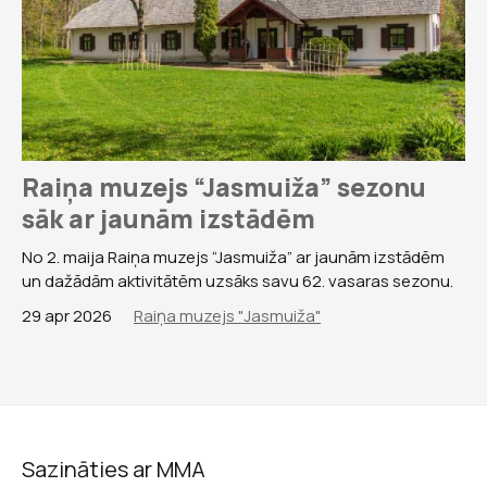
Raiņa muzejs “Jasmuiža” sezonu
sāk ar jaunām izstādēm
No 2. maija Raiņa muzejs “Jasmuiža” ar jaunām izstādēm
un dažādām aktivitātēm uzsāks savu 62. vasaras sezonu.
29 apr 2026
Raiņa muzejs "Jasmuiža"
Sazināties ar MMA