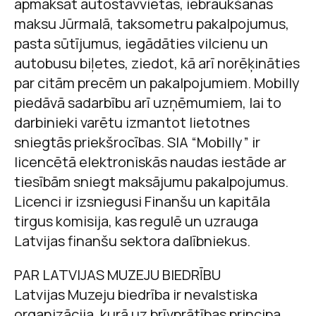
apmaksāt autostāvvietas, iebraukšanas
maksu Jūrmalā, taksometru pakalpojumus,
pasta sūtījumus, iegādāties vilcienu un
autobusu biļetes, ziedot, kā arī norēķināties
par citām precēm un pakalpojumiem. Mobilly
piedāvā sadarbību arī uzņēmumiem, lai to
darbinieki varētu izmantot lietotnes
sniegtās priekšrocības. SIA “Mobilly” ir
licencētā elektroniskās naudas iestāde ar
tiesībām sniegt maksājumu pakalpojumus.
Licenci ir izsniegusi Finanšu un kapitāla
tirgus komisija, kas regulē un uzrauga
Latvijas finanšu sektora dalībniekus.
PAR LATVIJAS MUZEJU BIEDRĪBU
Latvijas Muzeju biedrība ir nevalstiska
organizācija, kurā uz brīvprātības principa