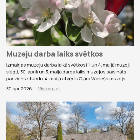
Muzeju darba laiks svētkos
Izmaiņas muzeju darba laikā svētkos! 1. un 4. maijā muzeji
slēgti, 30. aprīlī un 3. maijā darba laiks muzejos saīsināts
par vienu stundu. 4. maijā atvērts Ojāra Vācieša muzejs.
30 apr 2026
Visi muzeji