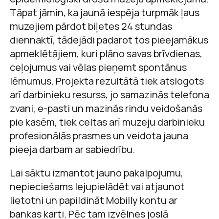
Tāpat jāmin, ka jaunā iespēja turpmāk ļaus
muzejiem pārdot biļetes 24 stundas
diennaktī, tādejādi padarot tos pieejamākus
apmeklētājiem, kuri plāno savas brīvdienas,
ceļojumus vai vēlas pieņemt spontānus
lēmumus. Projekta rezultātā tiek atslogots
arī darbinieku resurss, jo samazinās telefona
zvani, e-pasti un mazinās rindu veidošanās
pie kasēm, tiek celtas arī muzeju darbinieku
profesionālās prasmes un veidota jauna
pieeja darbam ar sabiedrību.
Lai sāktu izmantot jauno pakalpojumu,
nepieciešams lejupielādēt vai atjaunot
lietotni un papildināt Mobilly kontu ar
bankas karti. Pēc tam izvēlnes joslā