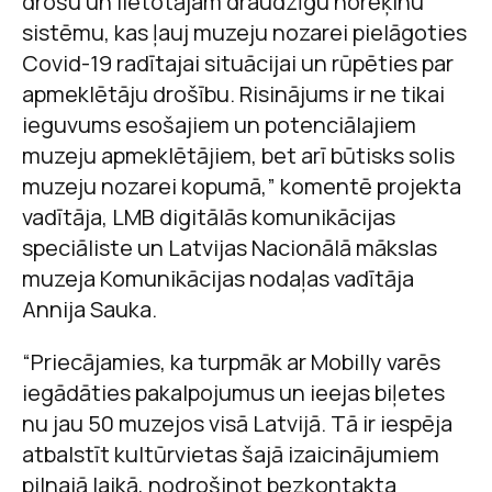
drošu un lietotājam draudzīgu norēķinu
sistēmu, kas ļauj muzeju nozarei pielāgoties
Covid-19 radītajai situācijai un rūpēties par
apmeklētāju drošību. Risinājums ir ne tikai
ieguvums esošajiem un potenciālajiem
muzeju apmeklētājiem, bet arī būtisks solis
muzeju nozarei kopumā,” komentē projekta
vadītāja, LMB digitālās komunikācijas
speciāliste un Latvijas Nacionālā mākslas
muzeja Komunikācijas nodaļas vadītāja
Annija Sauka.
“Priecājamies, ka turpmāk ar Mobilly varēs
iegādāties pakalpojumus un ieejas biļetes
nu jau 50 muzejos visā Latvijā. Tā ir iespēja
atbalstīt kultūrvietas šajā izaicinājumiem
pilnajā laikā, nodrošinot bezkontakta