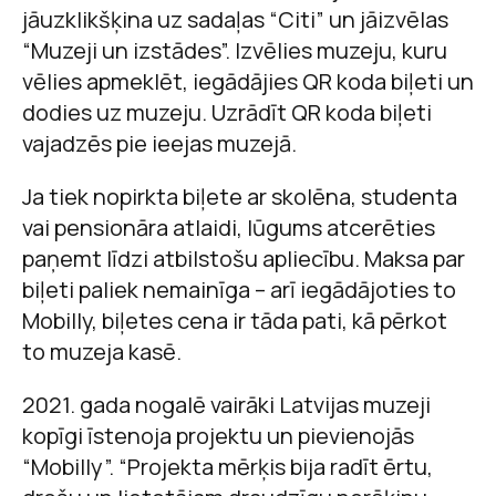
jāuzklikšķina uz sadaļas “Citi” un jāizvēlas
“Muzeji un izstādes”. Izvēlies muzeju, kuru
vēlies apmeklēt, iegādājies QR koda biļeti un
dodies uz muzeju. Uzrādīt QR koda biļeti
vajadzēs pie ieejas muzejā.
Ja tiek nopirkta biļete ar skolēna, studenta
vai pensionāra atlaidi, lūgums atcerēties
paņemt līdzi atbilstošu apliecību. Maksa par
biļeti paliek nemainīga – arī iegādājoties to
Mobilly, biļetes cena ir tāda pati, kā pērkot
to muzeja kasē.
2021. gada nogalē vairāki Latvijas muzeji
kopīgi īstenoja projektu un pievienojās
“Mobilly”. “Projekta mērķis bija radīt ērtu,