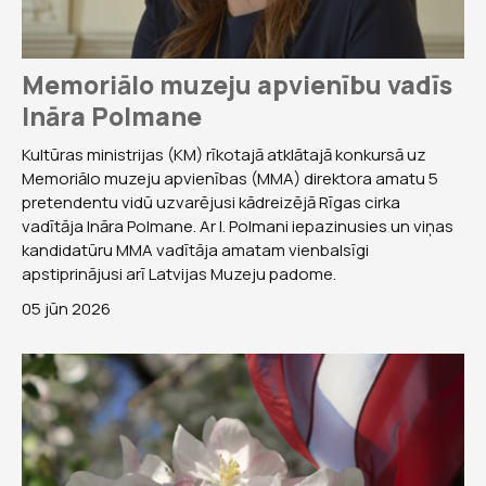
Memoriālo muzeju apvienību vadīs
Ināra Polmane
Kultūras ministrijas (KM) rīkotajā atklātajā konkursā uz
Memoriālo muzeju apvienības (MMA) direktora amatu 5
pretendentu vidū uzvarējusi kādreizējā Rīgas cirka
vadītāja Ināra Polmane. Ar I. Polmani iepazinusies un viņas
kandidatūru MMA vadītāja amatam vienbalsīgi
apstiprinājusi arī Latvijas Muzeju padome.
05 jūn 2026