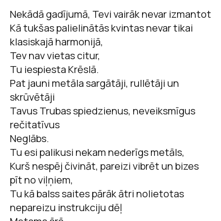
Nekādā gadījumā, Tevi vairāk nevar izmantot
Kā tukšas palielinātās kvintas nevar tikai
klasiskajā harmonijā,
Tev nav vietas citur,
Tu iespiesta Krēslā.
Pat jauni metāla sargātāji, rullētāji un
skrūvētāji
Tavus Trubas spiedzienus, neveiksmīgus
rečitatīvus
Neglābs.
Tu esi palikusi nekam nederīgs metāls,
Kurš nespēj čivināt, pareizi vibrēt un bizes
pīt no viļņiem,
Tu kā balss saites pārāk ātri nolietotas
nepareizu instrukciju dēļ