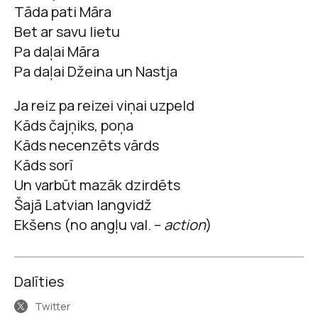
Tāda pati Māra
Bet ar savu lietu
Pa daļai Māra
Pa daļai Džeina un Nastja
Ja reiz pa reizei viņai uzpeld
Kāds čajņiks, poņa
Kāds necenzēts vārds
Kāds sorī
Un varbūt mazāk dzirdēts
Šajā Latvian langvidž
Ekšens (no angļu val. –
action
)
Dalīties
Twitter