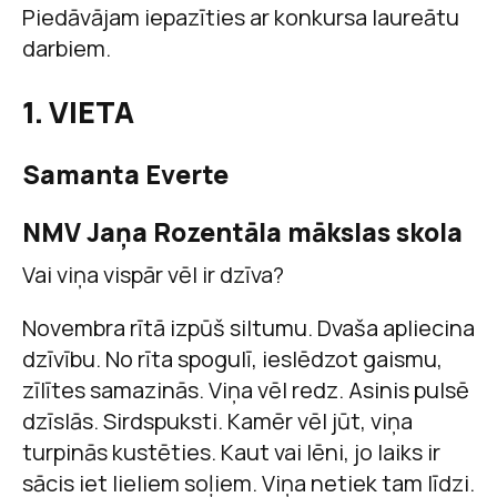
Piedāvājam iepazīties ar konkursa laureātu
darbiem.
1. VIETA
Samanta Everte
NMV Jaņa Rozentāla mākslas skola
Vai viņa vispār vēl ir dzīva?
Novembra rītā izpūš siltumu. Dvaša apliecina
dzīvību. No rīta spogulī, ieslēdzot gaismu,
zīlītes samazinās. Viņa vēl redz. Asinis pulsē
dzīslās. Sirdspuksti. Kamēr vēl jūt, viņa
turpinās kustēties. Kaut vai lēni, jo laiks ir
sācis iet lieliem soļiem. Viņa netiek tam līdzi.