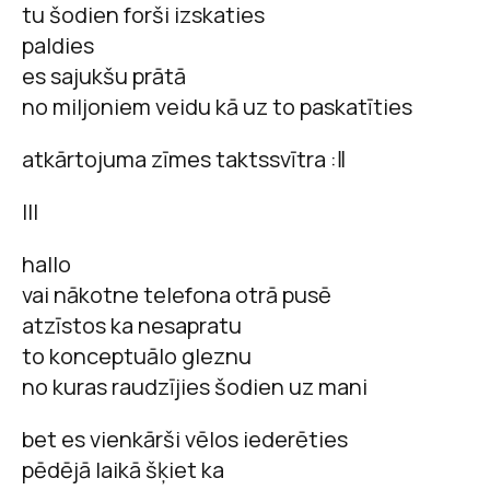
tu šodien forši izskaties
paldies
es sajukšu prātā
no miljoniem veidu kā uz to paskatīties
atkārtojuma zīmes taktssvītra :ǁ
III
hallo
vai nākotne telefona otrā pusē
atzīstos ka nesapratu
to konceptuālo gleznu
no kuras raudzījies šodien uz mani
bet es vienkārši vēlos iederēties
pēdējā laikā šķiet ka