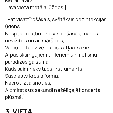
Metama ārā.
Tava vieta metāla lūžņos.]
[Pat visattīrošākais, svētākais dezinfekcijas
ūdens
Nespēs To attīrīt no saspiešanās, manas
nevīžības un aizmāršības,
Varbūt citā dzīvē Tai būs atļauts iziet
Ārpus skanīgajiem trilleriem un melismu
paradīzes gaišuma.
Kāds saimnieks tāds instruments –
Saspiests Krēsla formā,
Neprot iztaisnoties,
Aizmirsts uz sekundi nežēlīgajā koncerta
plūsmā.]
3. VIETA