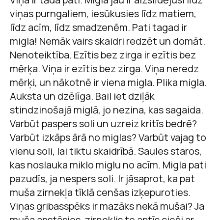
viņas purngaliem, iesūkusies līdz matiem,
līdz acīm, līdz smadzenēm. Pati tagad ir
migla! Nemāk vairs skaidri redzēt un domāt.
Nenoteiktība. Ezītis bez zirga ir ezītis bez
mērķa. Viņa ir ezītis bez zirga. Viņa neredz
mērķi, un nākotnē ir viena migla. Plika migla.
Auksta un dzēlīga. Bail iet dziļāk
stindzinošajā miglā, jo nezina, kas sagaida.
Varbūt paspers soli un uzreiz kritīs bedrē?
Varbūt izkāps ārā no miglas? Varbūt vajag to
vienu soli, lai tiktu skaidrībā. Saules staros,
kas noslauka miklo miglu no acīm. Migla pati
pazudīs, ja nespers soli. Ir jāsaprot, ka pat
muša zirnekļa tīklā cenšas izķepuroties.
Viņas gribasspēks ir mazāks nekā mušai? Ja
muša apstāsies, zirneklis to aptīs cieši ar