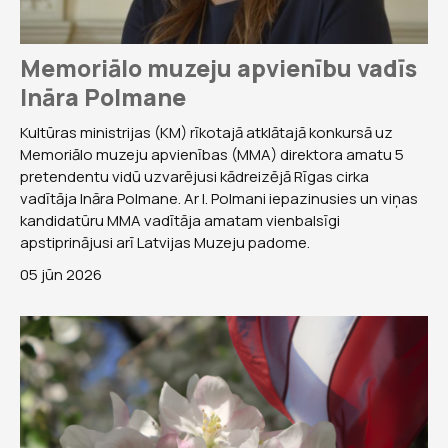
Memoriālo muzeju apvienību vadīs
Ināra Polmane
Kultūras ministrijas (KM) rīkotajā atklātajā konkursā uz
Memoriālo muzeju apvienības (MMA) direktora amatu 5
pretendentu vidū uzvarējusi kādreizējā Rīgas cirka
vadītāja Ināra Polmane. Ar I. Polmani iepazinusies un viņas
kandidatūru MMA vadītāja amatam vienbalsīgi
apstiprinājusi arī Latvijas Muzeju padome.
05 jūn 2026