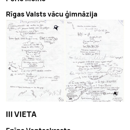
Rīgas Valsts vācu ģimnāzija
III VIETA