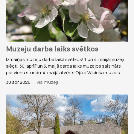
Muzeju darba laiks svētkos
Izmaiņas muzeju darba laikā svētkos! 1. un 4. maijā muzeji
slēgti, 30. aprīlī un 3. maijā darba laiks muzejos saīsināts
par vienu stundu. 4. maijā atvērts Ojāra Vācieša muzejs.
30 apr 2026
Visi muzeji