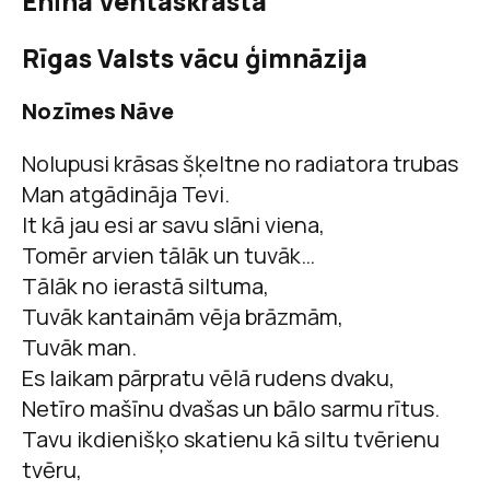
Enīna Ventaskrasta
Rīgas Valsts vācu ģimnāzija
Nozīmes Nāve
Nolupusi krāsas šķeltne no radiatora trubas
Man atgādināja Tevi.
It kā jau esi ar savu slāni viena,
Tomēr arvien tālāk un tuvāk…
Tālāk no ierastā siltuma,
Tuvāk kantainām vēja brāzmām,
Tuvāk man.
Es laikam pārpratu vēlā rudens dvaku,
Netīro mašīnu dvašas un bālo sarmu rītus.
Tavu ikdienišķo skatienu kā siltu tvērienu
tvēru,