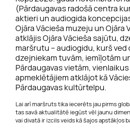
(Pārdaugavas radošā centra kur
aktieri un audiogida koncepcijas
Ojāra Vācieša muzeju un Ojāra V
M
atklājis Ojāra Vācieša sajūtu, d
maršrutu – audiogidu, kurš ved 
dzejniekam tuvām, iemīļotām u
Pārdaugavas vietām, vienlaikus
apmeklētājiem atklājot kā Vācieš
Pārdaugavas kultūrtelpu.
Lai arī maršruts tika iecerēts jau pirms gl
tas savā aktualitātē iegūst vēl jaunu dimen
vai divatā ir izcils veids kā šajos apstākļos