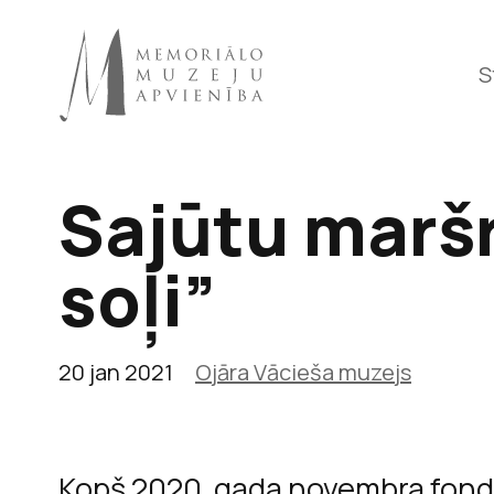
S
Sajūtu maršr
Raiņa 
soļi”
20 jan 2021
Ojāra Vācieša muzejs
Kopš 2020. gada novembra fond