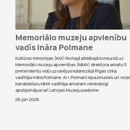
Memoriālo muzeju apvienību
vadīs Ināra Polmane
Kultūras ministrijas (KM) rīkotajā atklātajā konkursā uz
Memoriālo muzeju apvienības (MMA) direktora amatu 5
pretendentu vidū uzvarējusi kādreizējā Rīgas cirka
vadītāja Ināra Polmane. Ar I. Polmani iepazinusies un viņa
kandidatūru MMA vadītāja amatam vienbalsīgi
apstiprinājusi arī Latvijas Muzeju padome.
05 jūn 2026