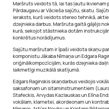
Maršruts veidots tā, lai tas ļautu ikvienam 
Pārdaugavu ar Vācieša sajūtu, skatu. Sajūt
ieraksts, kurš veidots stereo tehnikā, akti
dzejnieka darbus. Maršruta gaitā gājējs no
kurā, sekojot stāstnieka dotām instrukcijām
konkrētus norādījumus.
Sajūtu maršrutam ir īpaši veidota skaņu par
komponistu Jākaba Nīmaņa un Edgara Ragi
oriģinālkompozīcijām, kurās dzejnieka daiļr
laikmetīgi muzikālā skatījumā.
Edgars Raginskis skaņdarbus veidojis vokā
saksafonam un sitaminstrumentiem (Laura 
Stafeckis, Arvydas Kazlauskas un Elīna End
vokālam, klarnetei, akordeonam un kontra
Nīmanis, Artūrs Noviks un Kristaps Pēters