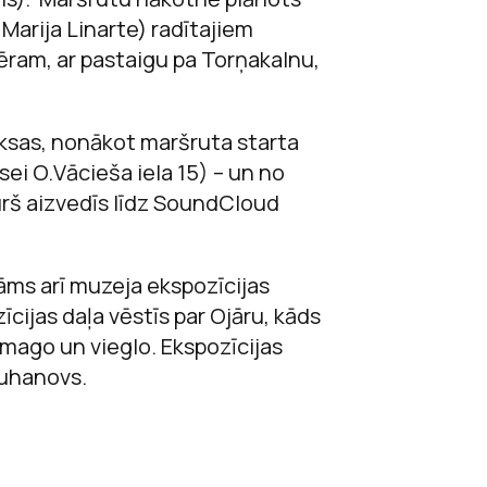
Marija Linarte) radītajiem
ēram, ar pastaigu pa Torņakalnu,
ksas, nonākot maršruta starta
sei O.Vācieša iela 15) – un no
rš aizvedīs līdz SoundCloud
āms arī muzeja ekspozīcijas
īcijas daļa vēstīs par Ojāru, kāds
 smago un vieglo. Ekspozīcijas
Suhanovs.