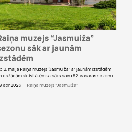
Raiņa muzejs “Jasmuiža”
sezonu sāk ar jaunām
izstādēm
o 2. maija Raiņa muzejs “Jasmuiža” ar jaunām izstādēm
n dažādām aktivitātēm uzsāks savu 62. vasaras sezonu.
9 apr 2026
Raiņa muzejs "Jasmuiža"