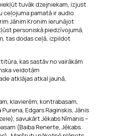
piekļūt tuvāk dzejniekam, izjust
u ceļojuma pamatā ir audio
erim Jānim Kronim ierunājot
kļūst personiskā piedzīvojumā,
, tas dodas ceļā, izpildot
titūra, kas sastāv no vairākām
nska veidotām
ade atklājas atkal jaunā,
lam, klavierēm, kontrabasam,
Purena, Edgars Raginskis, Jānis
zele), savukārt Jēkabs Nīmanis –
basam (Baiba Renerte, Jēkabs
ons). Maršrutu nākotnē plānots