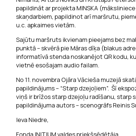
papildināt ar projekta MINSKA (māksliniece 
skaņdarbiem, papildinot arī maršrutu, piem
u.c. apkaimes vietām.
Sajūtu maršruts ikvienam pieejams bez ma
punktā – skvērā pie Māras dīķa (blakus adre
informatīvā stenda noskanējot QR kodu, ku
vietnē esošajam audio failam.
No 11. novembra Ojāra Vācieša muzejā skat
papildinājums – “Starp dzejoļiem”. Šī ekspoz
viņš ir brīžos starp dzejoļu radīšanu, starp
papildinājuma autors – scenogrāfs Reinis 
Ieva Niedre,
Fonda INITIUM valdes priekšsēdētāja,