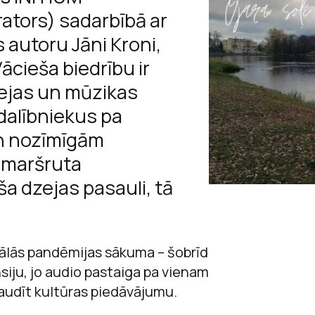
Sarunas
ators) sadarbībā ar
Raiņa un Aspazij
Jaņa Rozentāla 
Andrejs Upīts
Viegli lasīt
 autoru Jāni Kroni,
Andreja Upīša me
Ojārs Vācietis
ācieša biedrību ir
ācību materiā
zejas un mūzikas
Andreja Upīša me
dalībniekus pa
Ojāra Vācieša mu
n nozīmīgām
 maršruta
a dzejas pasauli, tā
obālās pandēmijas sākuma – šobrīd
siju, jo audio pastaiga pa vienam
 baudīt kultūras piedāvājumu.