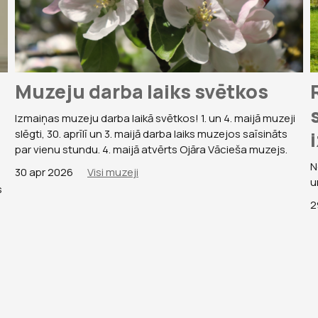
Muzeju darba laiks svētkos
Izmaiņas muzeju darba laikā svētkos! 1. un 4. maijā muzeji
slēgti, 30. aprīlī un 3. maijā darba laiks muzejos saīsināts
par vienu stundu. 4. maijā atvērts Ojāra Vācieša muzejs.
N
30 apr 2026
Visi muzeji
u
s
2