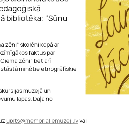
Sarunas
jpedagoģiskā
Raiņa un Aspazij
Jaņa Rozentāla 
Andrejs Upīts
Viegli lasīt
ā bibliotēka: “Sūnu
Andreja Upīša me
Ojārs Vācietis
ācību materiā
Andreja Upīša me
 zēni” skolēni kopā ar
Ojāra Vācieša mu
ozīmīgākos faktus par
 Ciema zēni”, bet arī
 stāstā minētie etnogrāfiskie
skursijas muzejā un
vumu lapas. Daļa no
 uz
upits@memorialiemuzeji.lv
vai