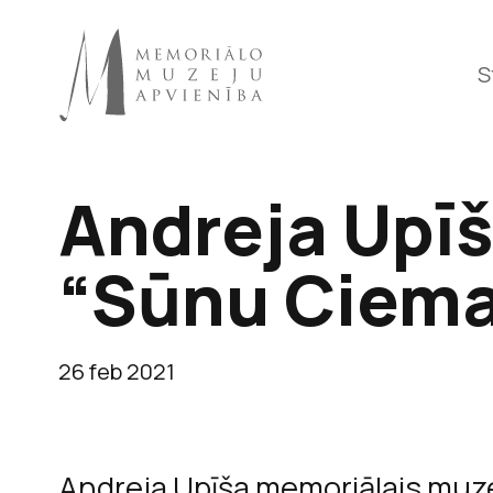
S
Andreja Upīš
Raiņa 
“Sūnu Ciema
26 feb 2021
Andreja Upīša memoriālais muzej