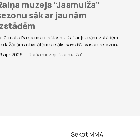
Raiņa muzejs “Jasmuiža”
sezonu sāk ar jaunām
izstādēm
o 2. maija Raiņa muzejs “Jasmuiža” ar jaunām izstādēm
n dažādām aktivitātēm uzsāks savu 62. vasaras sezonu.
9 apr 2026
Raiņa muzejs "Jasmuiža"
Sekot MMA