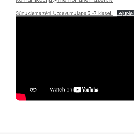
Sūnu ciema zēni. Uzdevumu lapa 5.–7. klasei.
Lejupie