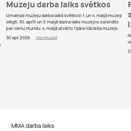
Muzeju darba laiks svētkos
Izmaiņas muzeju darba laikā svētkos! 1. un 4. maijā muzeji
slēgti, 30. aprīlī un 3. maijā darba laiks muzejos saīsināts
par vienu stundu. 4. maijā atvērts Ojāra Vācieša muzejs.
N
30 apr 2026
Visi muzeji
u
s
2
MMA darba laiks