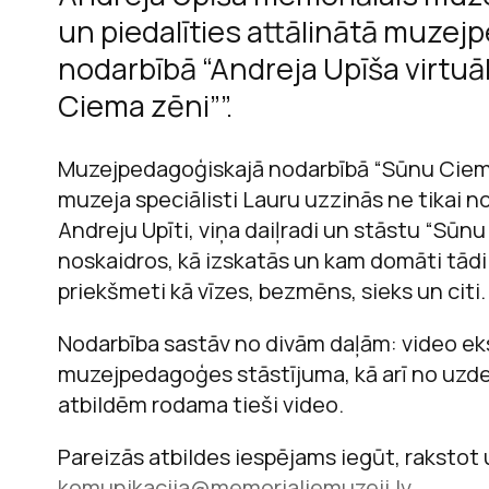
un piedalīties attālinātā muze
nodarbībā “Andreja Upīša virtuāl
Ciema zēni””.
M
Muzejpedagoģiskajā nodarbībā “Sūnu Ciema
muzeja speciālisti Lauru uzzinās ne tikai n
Andreju Upīti, viņa daiļradi un stāstu “Sūnu
noskaidros, kā izskatās un kam domāti tādi
priekšmeti kā vīzes, bezmēns, sieks un citi.
Nodarbība sastāv no divām daļām: video ek
muzejpedagoģes stāstījuma, kā arī no uzde
atbildēm rodama tieši video.
Pareizās atbildes iespējams iegūt, rakstot
komunikacija@memorialiemuzeji.lv