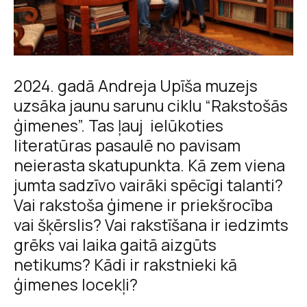
2024. gadā Andreja Upīša muzejs
uzsāka jaunu sarunu ciklu “Rakstošās
ģimenes”. Tas ļauj ielūkoties
literatūras pasaulē no pavisam
neierasta skatupunkta. Kā zem viena
jumta sadzīvo vairāki spēcīgi talanti?
Vai rakstoša ģimene ir priekšrocība
vai šķērslis? Vai rakstīšana ir iedzimts
grēks vai laika gaitā aizgūts
netikums? Kādi ir rakstnieki kā
ģimenes locekļi?