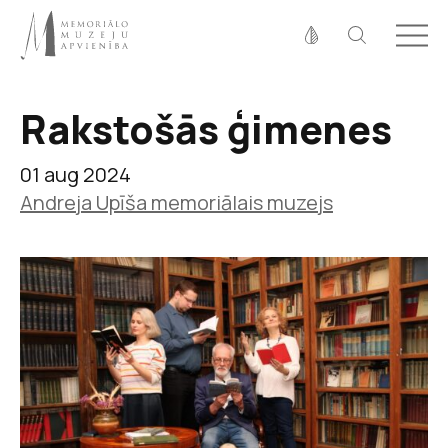
Fonta izmērs
100%
125%
150%
Rakstošās ģimenes
Kontrasts
01 aug 2024
Andreja Upīša memoriālais muzejs